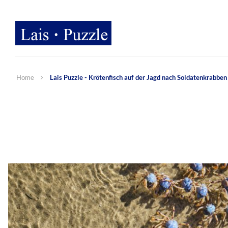
Home
Lais Puzzle - Krötenfisch auf der Jagd nach Soldatenkrabbe
Zum
Ende
der
Bildergalerie
springen