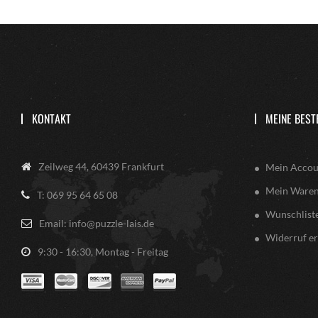
KONTAKT
MEINE BEST
Zeilweg 44, 60439 Frankfurt
Mein Accou
Mein Ware
T: 069 95 64 65 08
Wunschlist
Email: info@puzzle-lais.de
Widerruf er
9:30 - 16:30, Montag - Freitag