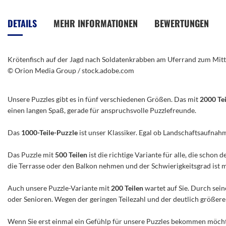
Anfang
der
DETAILS
MEHR INFORMATIONEN
BEWERTUNGEN
Bildergalerie
springen
Krötenfisch auf der Jagd nach Soldatenkrabben am Uferrand zum Mit
© Orion Media Group / stock.adobe.com
Unsere Puzzles gibt es in fünf verschiedenen Größen. Das mit
2000 Te
einen langen Spaß, gerade für anspruchsvolle Puzzlefreunde.
Das
1000-Teile-Puzzle
ist unser Klassiker. Egal ob Landschaftsaufnah
Das Puzzle mit
500 Teilen
ist die richtige Variante für alle, die scho
die Terrasse oder den Balkon nehmen und der Schwierigkeitsgrad ist mitt
Auch unsere Puzzle-Variante mit
200 Teilen
wartet auf Sie. Durch sein
oder Senioren. Wegen der geringen Teilezahl und der deutlich größeren 
Wenn Sie erst einmal ein Gefühlp für unsere Puzzles bekommen möchte