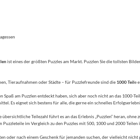
tagessen
ilen
ist eines der größten Puzzles am Markt. Puzzlen Sie die tollsten Bilder
men, Tieraufnahmen oder Städte – für Puzzlefreunde sind die
1000 Teil
e 
n den Spaß am Puzzlen entdeckt haben, sich aber noch nicht an das 1000-Te
el. Es eignet sich bestens für alle, die gerne ein schnelles Erfolgserleb
e übersichtliche Teilezahl führt es an das Erlebnis „Puzzlen“ heran, ohn
Puzzleteile im Vergleich zu den Puzzles mit 500, 1000 und 2000 Teilen ist
n oder nach einem Geschenk für jemanden suchen, der vielleicht nicht 