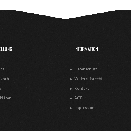
ELLUNG
INFORMATION
nt
Datenschutz
nkorb
Widerrufsrecht
e
Kontakt
klären
AGB
Impressum