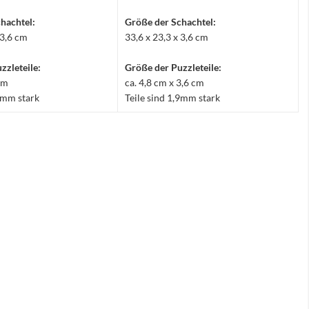
hachtel:
Größe der Schachtel:
 3,6 cm
33,6 x 23,3 x 3,6 cm
zzleteile:
Größe der Puzzleteile:
 cm
ca. 4,8 cm x 3,6 cm
,9mm stark
Teile sind 1,9mm stark