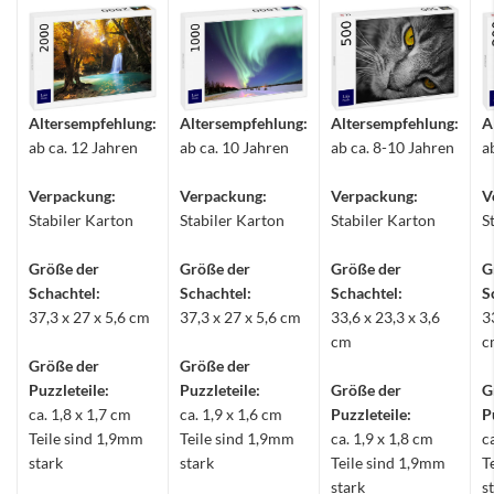
Altersempfehlung:
Altersempfehlung:
Altersempfehlung:
A
ab ca. 12 Jahren
ab ca. 10 Jahren
ab ca. 8-10 Jahren
a
Verpackung:
Verpackung:
Verpackung:
V
Stabiler Karton
Stabiler Karton
Stabiler Karton
S
Größe der
Größe der
Größe der
G
Schachtel:
Schachtel:
Schachtel:
S
37,3 x 27 x 5,6 cm
37,3 x 27 x 5,6 cm
33,6 x 23,3 x 3,6
3
cm
c
Größe der
Größe der
Puzzleteile:
Puzzleteile:
Größe der
G
ca. 1,8 x 1,7 cm
ca. 1,9 x 1,6 cm
Puzzleteile:
P
Teile sind 1,9mm
Teile sind 1,9mm
ca. 1,9 x 1,8 cm
c
stark
stark
Teile sind 1,9mm
T
stark
s