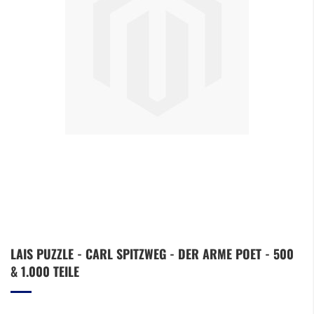
Zum
LAIS PUZZLE - CARL SPITZWEG - DER ARME POET - 500
Anfang
& 1.000 TEILE
der
Bildergalerie
springen