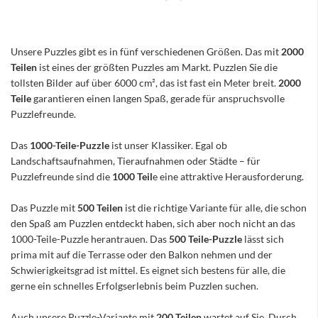
Unsere Puzzles gibt es in fünf verschiedenen Größen. Das mit
2000
Teilen
ist eines der größten Puzzles am Markt. Puzzlen Sie die
tollsten Bilder auf über 6000 cm², das ist fast ein Meter breit.
2000
Teile
garantieren einen langen Spaß, gerade für anspruchsvolle
Puzzlefreunde.
Das
1000-Teile-Puzzle
ist unser Klassiker. Egal ob
Landschaftsaufnahmen, Tieraufnahmen oder Städte – für
Puzzlefreunde sind die
1000 Teil
e eine attraktive Herausforderung.
Das Puzzle mit
500 Teilen
ist die richtige Variante für alle, die schon
den Spaß am Puzzlen entdeckt haben, sich aber noch nicht an das
1000-Teile-Puzzle herantrauen. Das
500 Teile-Puzzle
lässt sich
prima mit auf die Terrasse oder den Balkon nehmen und der
Schwierigkeitsgrad ist mittel. Es eignet sich bestens für alle, die
gerne ein schnelles Erfolgserlebnis beim Puzzlen suchen.
Auch unsere Puzzle-Variante mit
200 Teilen
wartet auf Sie. Durch