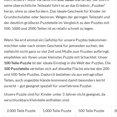
seine übersichtliche Teilezahl führt es an das Erlebnis „Puzzlen“
heran, ohne zu überfordern. Das ideale Geschenk für Kinder im
Grundschulalter oder Senioren. Wegen der geringen Teilezahl und
der deutlich größeren Puzzleteile im Vergleich zu den Puzzles mit
500, 1000 und 2000 Teilen ist es relativ schnell zu legen.
Wenn Sie erst einmal ein Gefühlp für unsere Puzzles bekommen
möchten oder nach einem Geschenk für jemanden suchen, der
vielleicht nicht ganz so viel Zeit und Muße zum Puzzlen aufbringt,
empfehlen wir Ihnen unser kleinstes Puzzle mit Schachtel: Unser
100-Teile-Puzzle
ist der ideale Einstieg in die Welt der Puzzles. Die
100 Puzzleteile
verteilen sich auf dieselbe Fläche wie bei den 200-
und 500-Teile-Puzzles. Dadurch bestehen sie aus extragroßen
Teilen, auch ungeübte Hände kommend damit besonders leicht
zurecht – gut geeignet speziell für unerfahrene Puzzler.
Unsere Puzzle sind für Kinder unter 3 Jahren nicht geeignet, da
verschluckbare Kleinteile enthalten sind.
2.000 Teile Puzzle
1.000 Teile Puzzle
500 Teile Puzzle
2