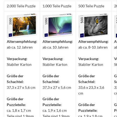
2.000 Teile Puzzle
1.000 Teile Puzzle
500 Teile Puzzle
2
Altersempfehlung:
Altersempfehlung:
Altersempfehlung:
A
ab ca. 12 Jahren
ab ca. 10 Jahren
ab ca. 8-10 Jahren
a
Verpackung:
Verpackung:
Verpackung:
V
Stabiler Karton
Stabiler Karton
Stabiler Karton
S
Größe der
Größe der
Größe der
G
Schachtel:
Schachtel:
Schachtel:
S
37,3 x 27 x 5,6 cm
37,3 x 27 x 5,6 cm
33,6 x 23,3 x 3,6
3
cm
c
Größe der
Größe der
Puzzleteile:
Puzzleteile:
Größe der
G
ca. 1,8 x 1,7 cm
ca. 1,9 x 1,6 cm
Puzzleteile:
P
Teile sind 1,9mm
Teile sind 1,9mm
ca. 1,9 x 1,8 cm
c