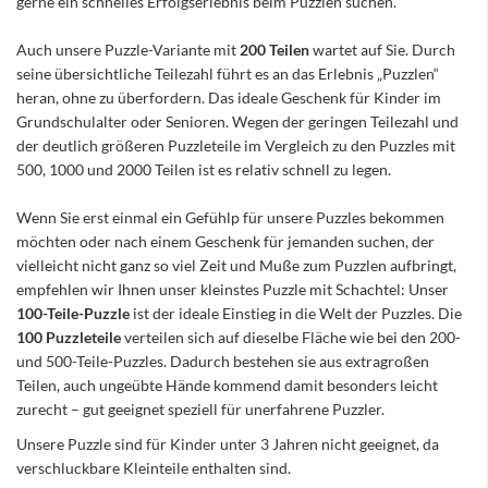
gerne ein schnelles Erfolgserlebnis beim Puzzlen suchen.
Auch unsere Puzzle-Variante mit
200 Teilen
wartet auf Sie. Durch
seine übersichtliche Teilezahl führt es an das Erlebnis „Puzzlen“
heran, ohne zu überfordern. Das ideale Geschenk für Kinder im
Grundschulalter oder Senioren. Wegen der geringen Teilezahl und
der deutlich größeren Puzzleteile im Vergleich zu den Puzzles mit
500, 1000 und 2000 Teilen ist es relativ schnell zu legen.
Wenn Sie erst einmal ein Gefühlp für unsere Puzzles bekommen
möchten oder nach einem Geschenk für jemanden suchen, der
vielleicht nicht ganz so viel Zeit und Muße zum Puzzlen aufbringt,
empfehlen wir Ihnen unser kleinstes Puzzle mit Schachtel: Unser
100-Teile-Puzzle
ist der ideale Einstieg in die Welt der Puzzles. Die
100 Puzzleteile
verteilen sich auf dieselbe Fläche wie bei den 200-
und 500-Teile-Puzzles. Dadurch bestehen sie aus extragroßen
Teilen, auch ungeübte Hände kommend damit besonders leicht
zurecht – gut geeignet speziell für unerfahrene Puzzler.
Unsere Puzzle sind für Kinder unter 3 Jahren nicht geeignet, da
verschluckbare Kleinteile enthalten sind.