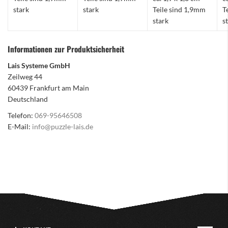
stark
stark
Teile sind 1,9mm
T
stark
s
Informationen zur Produktsicherheit
Lais Systeme GmbH
Zeilweg 44
60439 Frankfurt am Main
Deutschland
Telefon:
069-95646508
E-Mail:
info@puzzle-lais.de