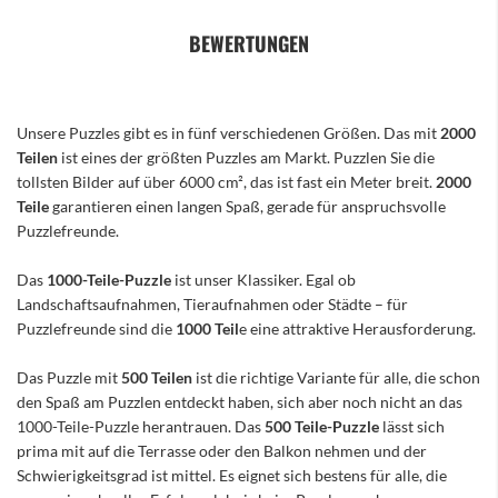
BEWERTUNGEN
Unsere Puzzles gibt es in fünf verschiedenen Größen. Das mit
2000
Teilen
ist eines der größten Puzzles am Markt. Puzzlen Sie die
tollsten Bilder auf über 6000 cm², das ist fast ein Meter breit.
2000
Teile
garantieren einen langen Spaß, gerade für anspruchsvolle
Puzzlefreunde.
Das
1000-Teile-Puzzle
ist unser Klassiker. Egal ob
Landschaftsaufnahmen, Tieraufnahmen oder Städte – für
Puzzlefreunde sind die
1000 Teil
e eine attraktive Herausforderung.
Das Puzzle mit
500 Teilen
ist die richtige Variante für alle, die schon
den Spaß am Puzzlen entdeckt haben, sich aber noch nicht an das
1000-Teile-Puzzle herantrauen. Das
500 Teile-Puzzle
lässt sich
prima mit auf die Terrasse oder den Balkon nehmen und der
Schwierigkeitsgrad ist mittel. Es eignet sich bestens für alle, die