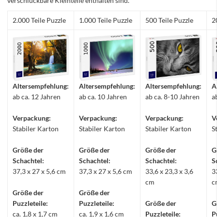
verschluckbare Kleinteile enthalten sind.
2.000 Teile Puzzle
1.000 Teile Puzzle
500 Teile Puzzle
2
Altersempfehlung:
Altersempfehlung:
Altersempfehlung:
A
ab ca. 12 Jahren
ab ca. 10 Jahren
ab ca. 8-10 Jahren
a
Verpackung:
Verpackung:
Verpackung:
V
Stabiler Karton
Stabiler Karton
Stabiler Karton
S
Größe der
Größe der
Größe der
G
Schachtel:
Schachtel:
Schachtel:
S
37,3 x 27 x 5,6 cm
37,3 x 27 x 5,6 cm
33,6 x 23,3 x 3,6
3
cm
c
Größe der
Größe der
Puzzleteile:
Puzzleteile:
Größe der
G
ca. 1,8 x 1,7 cm
ca. 1,9 x 1,6 cm
Puzzleteile:
P