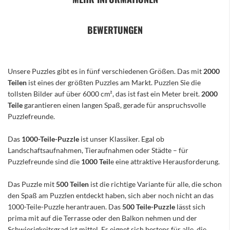
BEWERTUNGEN
Unsere Puzzles gibt es in fünf verschiedenen Größen. Das mit
2000
Teilen
ist eines der größten Puzzles am Markt. Puzzlen Sie die
tollsten Bilder auf über 6000 cm², das ist fast ein Meter breit.
2000
Teile
garantieren einen langen Spaß, gerade für anspruchsvolle
Puzzlefreunde.
Das
1000-Teile-Puzzle
ist unser Klassiker. Egal ob
Landschaftsaufnahmen, Tieraufnahmen oder Städte – für
Puzzlefreunde sind die
1000 Teil
e eine attraktive Herausforderung.
Das Puzzle mit
500 Teilen
ist die richtige Variante für alle, die schon
den Spaß am Puzzlen entdeckt haben, sich aber noch nicht an das
1000-Teile-Puzzle herantrauen. Das
500 Teile-Puzzle
lässt sich
prima mit auf die Terrasse oder den Balkon nehmen und der
Schwierigkeitsgrad ist mittel. Es eignet sich bestens für alle, die