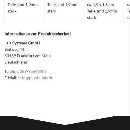
Teile sind 1,9mm
Teile sind 1,9mm
ca. 1,9 x 1,8 cm
c
stark
stark
Teile sind 1,9mm
T
stark
s
Informationen zur Produktsicherheit
Lais Systeme GmbH
Zeilweg 44
60439 Frankfurt am Main
Deutschland
Telefon:
069-95646508
E-Mail:
info@puzzle-lais.de