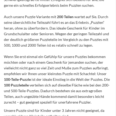
gerne ein schnelles Erfolgserlebnis beim Puzzlen suchen.
Auch unsere Puzzle-Variante mit
200 Teilen
wartet auf Sie. Durch
seine übersichtliche Teilezahl führt es an das Erlebnis „Puzzlen“
heran, ohne zu überfordern. Das ideale Geschenk für Kinder im
Grundschulalter oder Senioren. Wegen der geringen Teilezahl und
der deutlich größeren Puzzleteile im Vergleich zu den Puzzles mit
500, 1000 und 2000 Teilen ist es relativ schnell zu legen.
Wenn Sie erst einmal ein Gefühlp für unsere Puzzles bekommen
möchten oder nach einem Geschenk für jemanden suchen, der
vielleicht nicht ganz so viel Zeit und Muße zum Puzzlen aufbringt,
empfehlen wir Ihnen unser kleinstes Puzzle mit Schachtel: Unser
100-Teile-Puzzle
ist der ideale Einstieg in die Welt der Puzzles. Die
100 Puzzleteile
verteilen sich auf dieselbe Fläche wie bei den 200-
und 500-Teile-Puzzles. Dadurch bestehen sie aus extragroßen
Teilen, auch ungeübte Hände kommend damit besonders leicht
zurecht – gut geeignet speziell für unerfahrene Puzzler.
Unsere Puzzle sind für Kinder unter 3 Jahren nicht geeignet, da