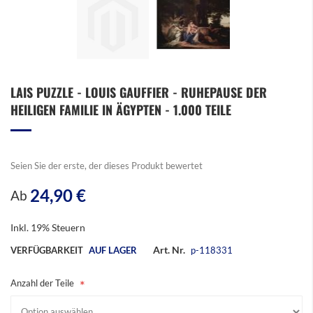
Zum
LAIS PUZZLE - LOUIS GAUFFIER - RUHEPAUSE DER
Anfang
HEILIGEN FAMILIE IN ÄGYPTEN - 1.000 TEILE
der
Bildergalerie
springen
Seien Sie der erste, der dieses Produkt bewertet
24,90 €
Ab
Inkl. 19% Steuern
Art. Nr.
VERFÜGBARKEIT
AUF LAGER
p-118331
Anzahl der Teile