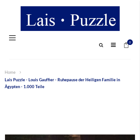
Navigation
Mein 
umschalten
0
Home
Lais Puzzle - Louis Gauffier - Ruhepause der Heiligen Familie in
Ägypten - 1.000 Teile
Zum
Ende
der
Bildergalerie
springen