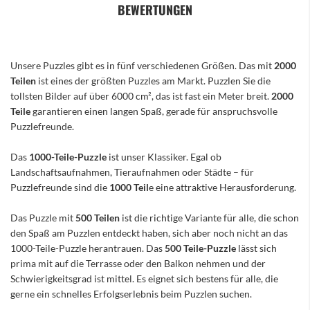
BEWERTUNGEN
Unsere Puzzles gibt es in fünf verschiedenen Größen. Das mit
2000
Teilen
ist eines der größten Puzzles am Markt. Puzzlen Sie die
tollsten Bilder auf über 6000 cm², das ist fast ein Meter breit.
2000
Teile
garantieren einen langen Spaß, gerade für anspruchsvolle
Puzzlefreunde.
Das
1000-Teile-Puzzle
ist unser Klassiker. Egal ob
Landschaftsaufnahmen, Tieraufnahmen oder Städte – für
Puzzlefreunde sind die
1000 Teil
e eine attraktive Herausforderung.
Das Puzzle mit
500 Teilen
ist die richtige Variante für alle, die schon
den Spaß am Puzzlen entdeckt haben, sich aber noch nicht an das
1000-Teile-Puzzle herantrauen. Das
500 Teile-Puzzle
lässt sich
prima mit auf die Terrasse oder den Balkon nehmen und der
Schwierigkeitsgrad ist mittel. Es eignet sich bestens für alle, die
gerne ein schnelles Erfolgserlebnis beim Puzzlen suchen.