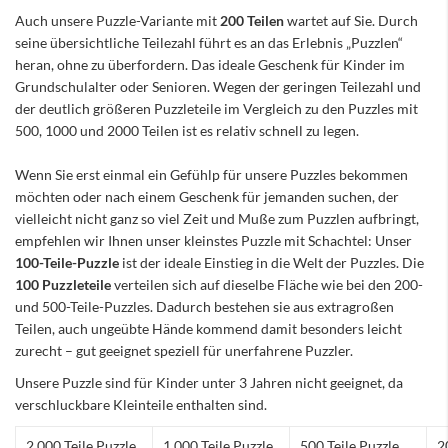
Auch unsere Puzzle-Variante mit
200 Teilen
wartet auf Sie. Durch
seine übersichtliche Teilezahl führt es an das Erlebnis „Puzzlen“
heran, ohne zu überfordern. Das ideale Geschenk für Kinder im
Grundschulalter oder Senioren. Wegen der geringen Teilezahl und
der deutlich größeren Puzzleteile im Vergleich zu den Puzzles mit
500, 1000 und 2000 Teilen ist es relativ schnell zu legen.
Wenn Sie erst einmal ein Gefühlp für unsere Puzzles bekommen
möchten oder nach einem Geschenk für jemanden suchen, der
vielleicht nicht ganz so viel Zeit und Muße zum Puzzlen aufbringt,
empfehlen wir Ihnen unser kleinstes Puzzle mit Schachtel: Unser
100-Teile-Puzzle
ist der ideale Einstieg in die Welt der Puzzles. Die
100 Puzzleteile
verteilen sich auf dieselbe Fläche wie bei den 200-
und 500-Teile-Puzzles. Dadurch bestehen sie aus extragroßen
Teilen, auch ungeübte Hände kommend damit besonders leicht
zurecht – gut geeignet speziell für unerfahrene Puzzler.
Unsere Puzzle sind für Kinder unter 3 Jahren nicht geeignet, da
verschluckbare Kleinteile enthalten sind.
2.000 Teile Puzzle
1.000 Teile Puzzle
500 Teile Puzzle
2