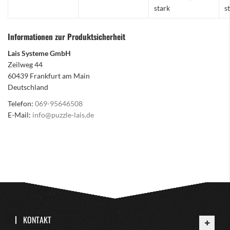
stark
s
Informationen zur Produktsicherheit
Lais Systeme GmbH
Zeilweg 44
60439 Frankfurt am Main
Deutschland
Telefon:
069-95646508
E-Mail:
info@puzzle-lais.de
KONTAKT