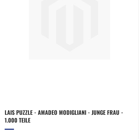
Zum
LAIS PUZZLE - AMADEO MODIGLIANI - JUNGE FRAU -
Anfang
1.000 TEILE
der
Bildergalerie
springen