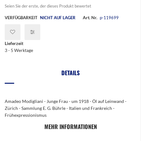
Seien Sie der erste, der dieses Produkt bewertet
Art. Nr.
VERFÜGBARKEIT
NICHT AUF LAGER
p-119699
Lieferzeit
3 - 5 Werktage
DETAILS
Amadeo Modigliani - Junge Frau - um 1918 - Öl auf Leinwand -
Zürich - Sammlung E. G. Bührle - Italien und Frankreich -
Frühexpressionismus
MEHR INFORMATIONEN