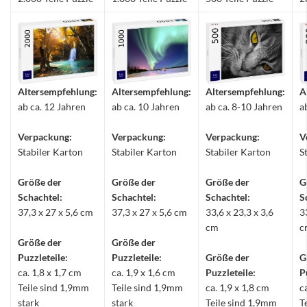
Altersempfehlung:
Altersempfehlung:
Altersempfehlung:
A
ab ca. 12 Jahren
ab ca. 10 Jahren
ab ca. 8-10 Jahren
a
Verpackung:
Verpackung:
Verpackung:
V
Stabiler Karton
Stabiler Karton
Stabiler Karton
S
Größe der
Größe der
Größe der
G
Schachtel:
Schachtel:
Schachtel:
S
37,3 x 27 x 5,6 cm
37,3 x 27 x 5,6 cm
33,6 x 23,3 x 3,6
3
cm
c
Größe der
Größe der
Puzzleteile:
Puzzleteile:
Größe der
G
ca. 1,8 x 1,7 cm
ca. 1,9 x 1,6 cm
Puzzleteile:
P
Teile sind 1,9mm
Teile sind 1,9mm
ca. 1,9 x 1,8 cm
c
stark
stark
Teile sind 1,9mm
T