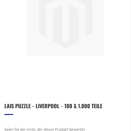
Zum
LAIS PUZZLE - LIVERPOOL - 100 & 1.000 TEILE
Anfang
der
Bildergalerie
springen
Seien Sie der erste, der dieses Produkt bewertet