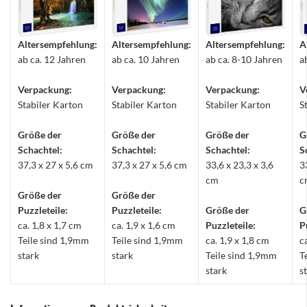
Altersempfehlung:
Altersempfehlung:
Altersempfehlung:
A
ab ca. 12 Jahren
ab ca. 10 Jahren
ab ca. 8-10 Jahren
a
Verpackung:
Verpackung:
Verpackung:
V
Stabiler Karton
Stabiler Karton
Stabiler Karton
S
Größe der
Größe der
Größe der
G
Schachtel:
Schachtel:
Schachtel:
S
37,3 x 27 x 5,6 cm
37,3 x 27 x 5,6 cm
33,6 x 23,3 x 3,6
3
cm
c
Größe der
Größe der
Puzzleteile:
Puzzleteile:
Größe der
G
ca. 1,8 x 1,7 cm
ca. 1,9 x 1,6 cm
Puzzleteile:
P
Teile sind 1,9mm
Teile sind 1,9mm
ca. 1,9 x 1,8 cm
c
stark
stark
Teile sind 1,9mm
T
stark
s