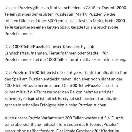
Unsere Puzzles gibt es in fünf verschiedenen Größen. Das mit
2000
Teilen
ist eines der größten Puzzles am Markt. Puzzlen Sie die
tollsten Bilder auf über 6000 cm², das ist fast ein Meter breit.
2000
Teile
garantieren einen langen Spaß, gerade für anspruchsvolle
Puzzlefreunde.
Das
1000-Teile-Puzzle
ist unser Klassiker. Egal ob
Landschaftsaufnahmen, Tieraufnahmen oder Städte – für
Puzzlefreunde sind die
1000 Teil
e eine attraktive Herausforderung.
Das Puzzle mit
500 Teilen
ist die richtige Variante für alle, die schon
den Spaß am Puzzlen entdeckt haben, sich aber noch nicht an das
1000-Teile-Puzzle herantrauen. Das
500 Teile-Puzzle
lässt sich
prima mit auf die Terrasse oder den Balkon nehmen und der
Schwierigkeitsgrad ist mittel. Es eignet sich bestens für alle, die
gerne ein schnelles Erfolgserlebnis beim Puzzlen suchen.
Auch unsere Puzzle-Variante mit
200 Teilen
wartet auf Sie. Durch
seine übersichtliche Teilezahl führt es an das Erlebnis „Puzzlen“
heran, ohne zu überfordern. Das ideale Geschenk für Kinder im