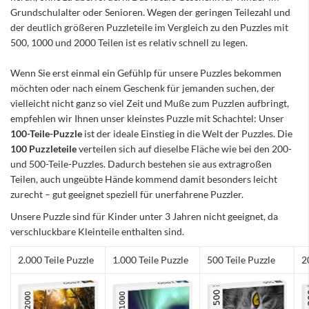
Grundschulalter oder Senioren. Wegen der geringen Teilezahl und
der deutlich größeren Puzzleteile im Vergleich zu den Puzzles mit
500, 1000 und 2000 Teilen ist es relativ schnell zu legen.
Wenn Sie erst einmal ein Gefühlp für unsere Puzzles bekommen
möchten oder nach einem Geschenk für jemanden suchen, der
vielleicht nicht ganz so viel Zeit und Muße zum Puzzlen aufbringt,
empfehlen wir Ihnen unser kleinstes Puzzle mit Schachtel: Unser
100-Teile-Puzzle
ist der ideale Einstieg in die Welt der Puzzles. Die
100 Puzzleteile
verteilen sich auf dieselbe Fläche wie bei den 200-
und 500-Teile-Puzzles. Dadurch bestehen sie aus extragroßen
Teilen, auch ungeübte Hände kommend damit besonders leicht
zurecht – gut geeignet speziell für unerfahrene Puzzler.
Unsere Puzzle sind für Kinder unter 3 Jahren nicht geeignet, da
verschluckbare Kleinteile enthalten sind.
2.000 Teile Puzzle
1.000 Teile Puzzle
500 Teile Puzzle
2