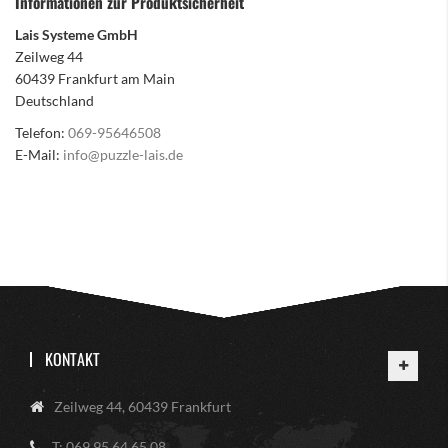
Informationen zur Produktsicherheit
Lais Systeme GmbH
Zeilweg 44
60439 Frankfurt am Main
Deutschland
Telefon:
069-95646508
E-Mail:
info@puzzle-lais.de
KONTAKT
Zeilweg 44, 60439 Frankfurt
T: 069 95 64 65 08