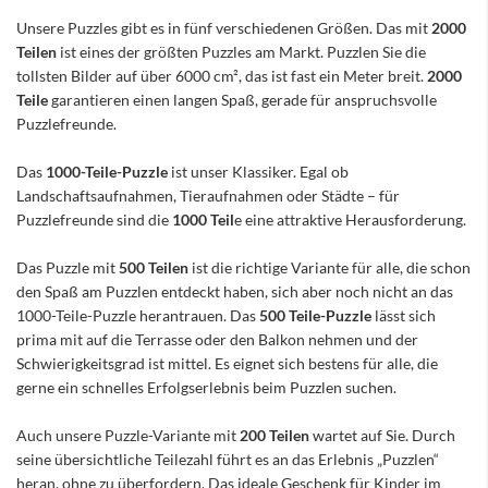
Unsere Puzzles gibt es in fünf verschiedenen Größen. Das mit
2000
Teilen
ist eines der größten Puzzles am Markt. Puzzlen Sie die
tollsten Bilder auf über 6000 cm², das ist fast ein Meter breit.
2000
Teile
garantieren einen langen Spaß, gerade für anspruchsvolle
Puzzlefreunde.
Das
1000-Teile-Puzzle
ist unser Klassiker. Egal ob
Landschaftsaufnahmen, Tieraufnahmen oder Städte – für
Puzzlefreunde sind die
1000 Teil
e eine attraktive Herausforderung.
Das Puzzle mit
500 Teilen
ist die richtige Variante für alle, die schon
den Spaß am Puzzlen entdeckt haben, sich aber noch nicht an das
1000-Teile-Puzzle herantrauen. Das
500 Teile-Puzzle
lässt sich
prima mit auf die Terrasse oder den Balkon nehmen und der
Schwierigkeitsgrad ist mittel. Es eignet sich bestens für alle, die
gerne ein schnelles Erfolgserlebnis beim Puzzlen suchen.
Auch unsere Puzzle-Variante mit
200 Teilen
wartet auf Sie. Durch
seine übersichtliche Teilezahl führt es an das Erlebnis „Puzzlen“
heran, ohne zu überfordern. Das ideale Geschenk für Kinder im