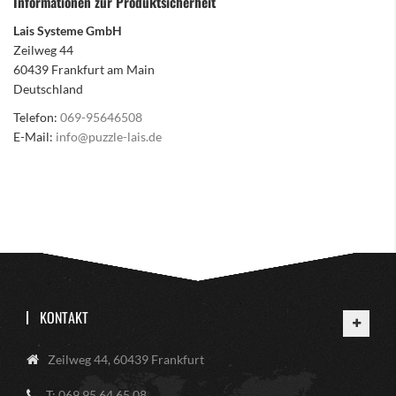
Informationen zur Produktsicherheit
Lais Systeme GmbH
Zeilweg 44
60439 Frankfurt am Main
Deutschland
Telefon:
069-95646508
E-Mail:
info@puzzle-lais.de
KONTAKT
Zeilweg 44, 60439 Frankfurt
T: 069 95 64 65 08