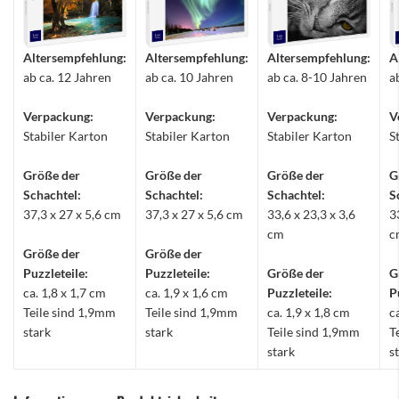
Altersempfehlung:
Altersempfehlung:
Altersempfehlung:
A
ab ca. 12 Jahren
ab ca. 10 Jahren
ab ca. 8-10 Jahren
a
Verpackung:
Verpackung:
Verpackung:
V
Stabiler Karton
Stabiler Karton
Stabiler Karton
S
Größe der
Größe der
Größe der
G
Schachtel:
Schachtel:
Schachtel:
S
37,3 x 27 x 5,6 cm
37,3 x 27 x 5,6 cm
33,6 x 23,3 x 3,6
3
cm
c
Größe der
Größe der
Puzzleteile:
Puzzleteile:
Größe der
G
ca. 1,8 x 1,7 cm
ca. 1,9 x 1,6 cm
Puzzleteile:
P
Teile sind 1,9mm
Teile sind 1,9mm
ca. 1,9 x 1,8 cm
c
stark
stark
Teile sind 1,9mm
T
stark
s