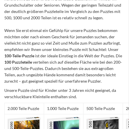
Grundschulalter oder Senioren. Wegen der geringen Teilezahl und
der deutlich größeren Puzzleteile im Vergleich zu den Puzzles mit
500, 1000 und 2000 Teilen ist es relativ schnell zu legen.
Wenn Sie erst einmal ein Gefühlp für unsere Puzzles bekommen
möchten oder nach einem Geschenk für jemanden suchen, der
vielleicht nicht ganz so viel Zeit und Muße zum Puzzlen aufbringt,
empfehlen wir Ihnen unser kleinstes Puzzle mit Schachtel: Unser
100-Teile-Puzzle
ist der ideale Einstieg in die Welt der Puzzles. Die
100 Puzzleteile
verteilen sich auf dieselbe Fläche wie bei den 200-
und 500-Teile-Puzzles. Dadurch bestehen sie aus extragroßen
Teilen, auch ungeübte Hände kommend damit besonders leicht
zurecht – gut geeignet speziell für unerfahrene Puzzler.
Unsere Puzzle sind für Kinder unter 3 Jahren nicht geeignet, da
verschluckbare Kleinteile enthalten sind.
2.000 Teile Puzzle
1.000 Teile Puzzle
500 Teile Puzzle
2