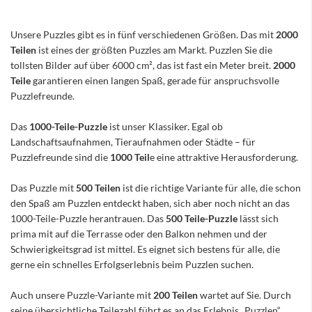
Unsere Puzzles gibt es in fünf verschiedenen Größen. Das mit
2000
Teilen
ist eines der größten Puzzles am Markt. Puzzlen Sie die
tollsten Bilder auf über 6000 cm², das ist fast ein Meter breit.
2000
Teile
garantieren einen langen Spaß, gerade für anspruchsvolle
Puzzlefreunde.
Das
1000-Teile-Puzzle
ist unser Klassiker. Egal ob
Landschaftsaufnahmen, Tieraufnahmen oder Städte – für
Puzzlefreunde sind die
1000 Teil
e eine attraktive Herausforderung.
Das Puzzle mit
500 Teilen
ist die richtige Variante für alle, die schon
den Spaß am Puzzlen entdeckt haben, sich aber noch nicht an das
1000-Teile-Puzzle herantrauen. Das
500 Teile-Puzzle
lässt sich
prima mit auf die Terrasse oder den Balkon nehmen und der
Schwierigkeitsgrad ist mittel. Es eignet sich bestens für alle, die
gerne ein schnelles Erfolgserlebnis beim Puzzlen suchen.
Auch unsere Puzzle-Variante mit
200 Teilen
wartet auf Sie. Durch
seine übersichtliche Teilezahl führt es an das Erlebnis „Puzzlen“