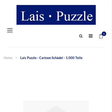
Navigation
Mein 
umschalten
0
Home
Lais Puzzle - Cartoon Schädel - 1.000 Teile
Zum
Ende
der
Bildergalerie
springen