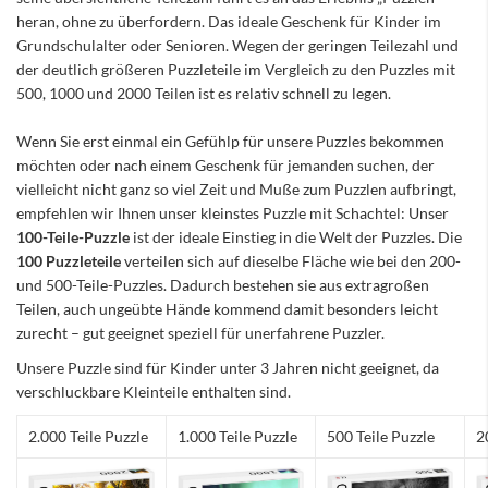
heran, ohne zu überfordern. Das ideale Geschenk für Kinder im
Grundschulalter oder Senioren. Wegen der geringen Teilezahl und
der deutlich größeren Puzzleteile im Vergleich zu den Puzzles mit
500, 1000 und 2000 Teilen ist es relativ schnell zu legen.
Wenn Sie erst einmal ein Gefühlp für unsere Puzzles bekommen
möchten oder nach einem Geschenk für jemanden suchen, der
vielleicht nicht ganz so viel Zeit und Muße zum Puzzlen aufbringt,
empfehlen wir Ihnen unser kleinstes Puzzle mit Schachtel: Unser
100-Teile-Puzzle
ist der ideale Einstieg in die Welt der Puzzles. Die
100 Puzzleteile
verteilen sich auf dieselbe Fläche wie bei den 200-
und 500-Teile-Puzzles. Dadurch bestehen sie aus extragroßen
Teilen, auch ungeübte Hände kommend damit besonders leicht
zurecht – gut geeignet speziell für unerfahrene Puzzler.
Unsere Puzzle sind für Kinder unter 3 Jahren nicht geeignet, da
verschluckbare Kleinteile enthalten sind.
2.000 Teile Puzzle
1.000 Teile Puzzle
500 Teile Puzzle
2