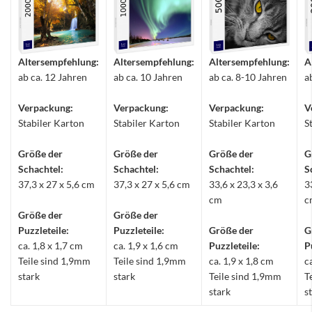
Altersempfehlung:
Altersempfehlung:
Altersempfehlung:
A
ab ca. 12 Jahren
ab ca. 10 Jahren
ab ca. 8-10 Jahren
a
Verpackung:
Verpackung:
Verpackung:
V
Stabiler Karton
Stabiler Karton
Stabiler Karton
S
Größe der
Größe der
Größe der
G
Schachtel:
Schachtel:
Schachtel:
S
37,3 x 27 x 5,6 cm
37,3 x 27 x 5,6 cm
33,6 x 23,3 x 3,6
3
cm
c
Größe der
Größe der
Puzzleteile:
Puzzleteile:
Größe der
G
ca. 1,8 x 1,7 cm
ca. 1,9 x 1,6 cm
Puzzleteile:
P
Teile sind 1,9mm
Teile sind 1,9mm
ca. 1,9 x 1,8 cm
c
stark
stark
Teile sind 1,9mm
T
stark
s