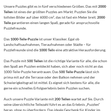
Unsere Puzzles gibt es in fünf verschiedenen Größen. Das mit
2000
Teilen
ist eines der größten Puzzles am Markt. Puzzlen Sie die
tollsten Bilder auf über 6000 cm², das ist fast ein Meter breit.
2000
Teile
garantieren einen langen Spaß, gerade für anspruchsvolle
Puzzlefreunde.
Das
1000-Teile-Puzzle
ist unser Klassiker. Egal ob
Landschaftsaufnahmen, Tieraufnahmen oder Städte – für
Puzzlefreunde sind die
1000 Teil
e eine attraktive Herausforderung.
Das Puzzle mit
500 Teilen
ist die richtige Variante für alle, die schon
den Spaß am Puzzlen entdeckt haben, sich aber noch nicht an das
1000-Teile-Puzzle herantrauen. Das
500 Teile-Puzzle
lässt sich
prima mit auf die Terrasse oder den Balkon nehmen und der
Schwierigkeitsgrad ist mittel. Es eignet sich bestens für alle, die
gerne ein schnelles Erfolgserlebnis beim Puzzlen suchen.
Auch unsere Puzzle-Variante mit
200 Teilen
wartet auf Sie. Durch
seine übersichtliche Teilezahl führt es an das Erlebnis „Puzzlen“
heran, ohne zu überfordern. Das ideale Geschenk für Kinder im