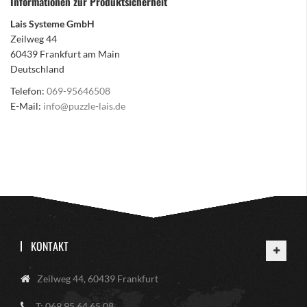
Informationen zur Produktsicherheit
Lais Systeme GmbH
Zeilweg 44
60439 Frankfurt am Main
Deutschland
Telefon:
069-95646508
E-Mail:
info@puzzle-lais.de
KONTAKT
Zeilweg 44, 60439 Frankfurt
T: 069 95 64 65 08