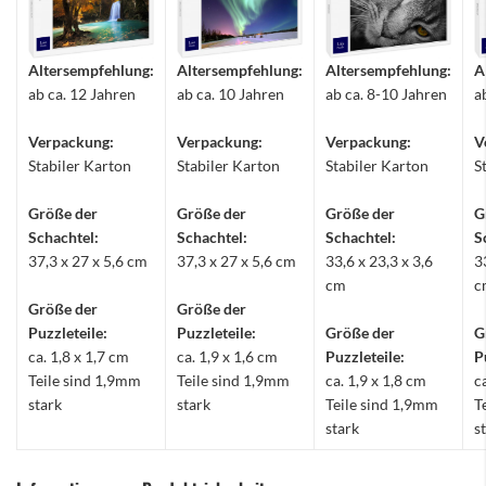
Altersempfehlung:
Altersempfehlung:
Altersempfehlung:
A
ab ca. 12 Jahren
ab ca. 10 Jahren
ab ca. 8-10 Jahren
a
Verpackung:
Verpackung:
Verpackung:
V
Stabiler Karton
Stabiler Karton
Stabiler Karton
S
Größe der
Größe der
Größe der
G
Schachtel:
Schachtel:
Schachtel:
S
37,3 x 27 x 5,6 cm
37,3 x 27 x 5,6 cm
33,6 x 23,3 x 3,6
3
cm
c
Größe der
Größe der
Puzzleteile:
Puzzleteile:
Größe der
G
ca. 1,8 x 1,7 cm
ca. 1,9 x 1,6 cm
Puzzleteile:
P
Teile sind 1,9mm
Teile sind 1,9mm
ca. 1,9 x 1,8 cm
c
stark
stark
Teile sind 1,9mm
T
stark
s