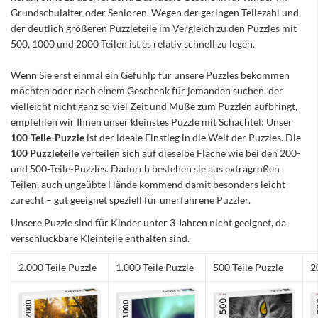
Grundschulalter oder Senioren. Wegen der geringen Teilezahl und
der deutlich größeren Puzzleteile im Vergleich zu den Puzzles mit
500, 1000 und 2000 Teilen ist es relativ schnell zu legen.
Wenn Sie erst einmal ein Gefühlp für unsere Puzzles bekommen
möchten oder nach einem Geschenk für jemanden suchen, der
vielleicht nicht ganz so viel Zeit und Muße zum Puzzlen aufbringt,
empfehlen wir Ihnen unser kleinstes Puzzle mit Schachtel: Unser
100-Teile-Puzzle
ist der ideale Einstieg in die Welt der Puzzles. Die
100 Puzzleteile
verteilen sich auf dieselbe Fläche wie bei den 200-
und 500-Teile-Puzzles. Dadurch bestehen sie aus extragroßen
Teilen, auch ungeübte Hände kommend damit besonders leicht
zurecht – gut geeignet speziell für unerfahrene Puzzler.
Unsere Puzzle sind für Kinder unter 3 Jahren nicht geeignet, da
verschluckbare Kleinteile enthalten sind.
2.000 Teile Puzzle
1.000 Teile Puzzle
500 Teile Puzzle
2