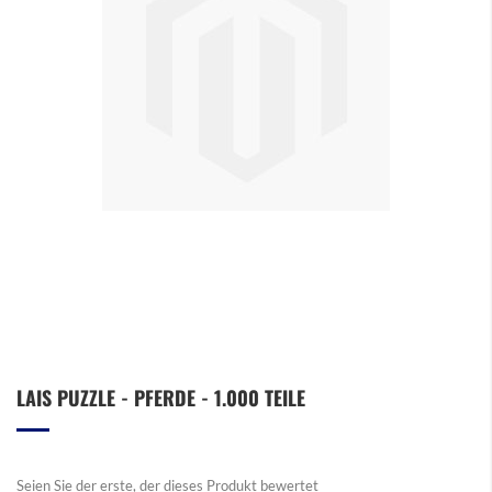
Zum
LAIS PUZZLE - PFERDE - 1.000 TEILE
Anfang
der
Bildergalerie
springen
Seien Sie der erste, der dieses Produkt bewertet