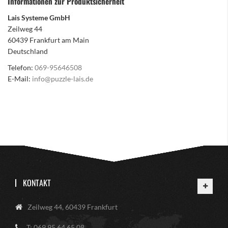
Informationen zur Produktsicherheit
Lais Systeme GmbH
Zeilweg 44
60439 Frankfurt am Main
Deutschland
Telefon:
069-95646508
E-Mail:
info@puzzle-lais.de
KONTAKT
Zeilweg 44, 60439 Frankfurt
T: 069 95 64 65 08