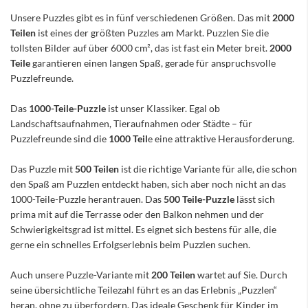
Unsere Puzzles gibt es in fünf verschiedenen Größen. Das mit
2000
Teilen
ist eines der größten Puzzles am Markt. Puzzlen Sie die
tollsten Bilder auf über 6000 cm², das ist fast ein Meter breit.
2000
Teile
garantieren einen langen Spaß, gerade für anspruchsvolle
Puzzlefreunde.
Das
1000-Teile-Puzzle
ist unser Klassiker. Egal ob
Landschaftsaufnahmen, Tieraufnahmen oder Städte – für
Puzzlefreunde sind die
1000 Teil
e eine attraktive Herausforderung.
Das Puzzle mit
500 Teilen
ist die richtige Variante für alle, die schon
den Spaß am Puzzlen entdeckt haben, sich aber noch nicht an das
1000-Teile-Puzzle herantrauen. Das
500 Teile-Puzzle
lässt sich
prima mit auf die Terrasse oder den Balkon nehmen und der
Schwierigkeitsgrad ist mittel. Es eignet sich bestens für alle, die
gerne ein schnelles Erfolgserlebnis beim Puzzlen suchen.
Auch unsere Puzzle-Variante mit
200 Teilen
wartet auf Sie. Durch
seine übersichtliche Teilezahl führt es an das Erlebnis „Puzzlen“
heran, ohne zu überfordern. Das ideale Geschenk für Kinder im