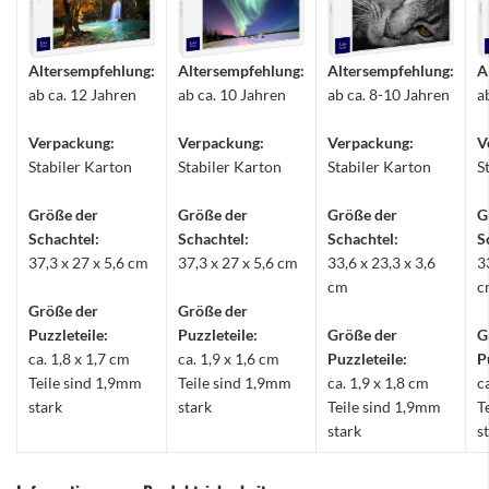
Altersempfehlung:
Altersempfehlung:
Altersempfehlung:
A
ab ca. 12 Jahren
ab ca. 10 Jahren
ab ca. 8-10 Jahren
a
Verpackung:
Verpackung:
Verpackung:
V
Stabiler Karton
Stabiler Karton
Stabiler Karton
S
Größe der
Größe der
Größe der
G
Schachtel:
Schachtel:
Schachtel:
S
37,3 x 27 x 5,6 cm
37,3 x 27 x 5,6 cm
33,6 x 23,3 x 3,6
3
cm
c
Größe der
Größe der
Puzzleteile:
Puzzleteile:
Größe der
G
ca. 1,8 x 1,7 cm
ca. 1,9 x 1,6 cm
Puzzleteile:
P
Teile sind 1,9mm
Teile sind 1,9mm
ca. 1,9 x 1,8 cm
c
stark
stark
Teile sind 1,9mm
T
stark
s