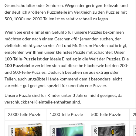
Grundschulalter oder Senioren. Wegen der geringen Teilezahl und
der deutlich größeren Puzzleteile im Vergleich zu den Puzzles mit
500, 1000 und 2000 Teilen ist es relativ schnell zu legen.
Wenn Sie erst einmal ein Gefühlp für unsere Puzzles bekommen
möchten oder nach einem Geschenk für jemanden suchen, der
vielleicht nicht ganz so viel Zeit und Muße zum Puzzlen aufbringt,
empfehlen wir Ihnen unser kleinstes Puzzle mit Schachtel: Unser
100-Teile-Puzzle
ist der ideale Einstieg in die Welt der Puzzles. Die
100 Puzzleteile
verteilen sich auf dieselbe Fläche wie bei den 200-
und 500-Teile-Puzzles. Dadurch bestehen sie aus extragroßen
Teilen, auch ungeübte Hände kommend damit besonders leicht
zurecht – gut geeignet speziell für unerfahrene Puzzler.
Unsere Puzzle sind für Kinder unter 3 Jahren nicht geeignet, da
verschluckbare Kleinteile enthalten sind.
2.000 Teile Puzzle
1.000 Teile Puzzle
500 Teile Puzzle
2