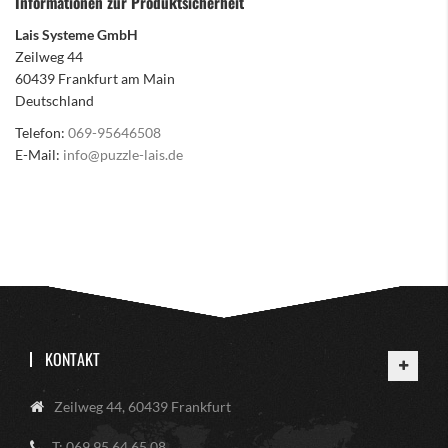
Informationen zur Produktsicherheit
Lais Systeme GmbH
Zeilweg 44
60439 Frankfurt am Main
Deutschland
Telefon:
069-95646508
E-Mail:
info@puzzle-lais.de
KONTAKT
Zeilweg 44, 60439 Frankfurt
T: 069 95 64 65 08