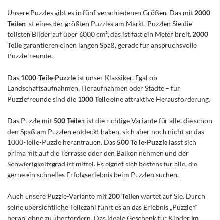
Unsere Puzzles gibt es in fünf verschiedenen Größen. Das mit
2000
Teilen
ist eines der größten Puzzles am Markt. Puzzlen Sie die
tollsten Bilder auf über 6000 cm², das ist fast ein Meter breit.
2000
Teile
garantieren einen langen Spaß, gerade für anspruchsvolle
Puzzlefreunde.
Das
1000-Teile-Puzzle
ist unser Klassiker. Egal ob
Landschaftsaufnahmen, Tieraufnahmen oder Städte – für
Puzzlefreunde sind die
1000 Teil
e eine attraktive Herausforderung.
Das Puzzle mit
500 Teilen
ist die richtige Variante für alle, die schon
den Spaß am Puzzlen entdeckt haben, sich aber noch nicht an das
1000-Teile-Puzzle herantrauen. Das
500 Teile-Puzzle
lässt sich
prima mit auf die Terrasse oder den Balkon nehmen und der
Schwierigkeitsgrad ist mittel. Es eignet sich bestens für alle, die
gerne ein schnelles Erfolgserlebnis beim Puzzlen suchen.
Auch unsere Puzzle-Variante mit
200 Teilen
wartet auf Sie. Durch
seine übersichtliche Teilezahl führt es an das Erlebnis „Puzzlen“
heran, ohne zu überfordern. Das ideale Geschenk für Kinder im