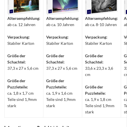
Altersempfehlung:
Altersempfehlung:
Altersempfehlung:
A
ab ca. 12 Jahren
ab ca. 10 Jahren
ab ca. 8-10 Jahren
a
Verpackung:
Verpackung:
Verpackung:
V
Stabiler Karton
Stabiler Karton
Stabiler Karton
S
Größe der
Größe der
Größe der
G
Schachtel:
Schachtel:
Schachtel:
S
37,3 x 27 x 5,6 cm
37,3 x 27 x 5,6 cm
33,6 x 23,3 x 3,6
3
cm
c
Größe der
Größe der
Puzzleteile:
Puzzleteile:
Größe der
G
ca. 1,8 x 1,7 cm
ca. 1,9 x 1,6 cm
Puzzleteile:
P
Teile sind 1,9mm
Teile sind 1,9mm
ca. 1,9 x 1,8 cm
c
stark
stark
Teile sind 1,9mm
T
stark
s