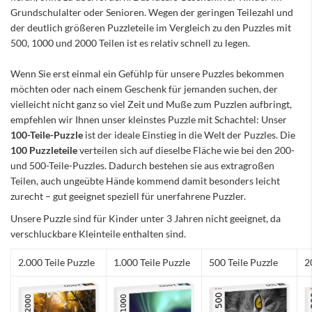
Grundschulalter oder Senioren. Wegen der geringen Teilezahl und
der deutlich größeren Puzzleteile im Vergleich zu den Puzzles mit
500, 1000 und 2000 Teilen ist es relativ schnell zu legen.
Wenn Sie erst einmal ein Gefühlp für unsere Puzzles bekommen
möchten oder nach einem Geschenk für jemanden suchen, der
vielleicht nicht ganz so viel Zeit und Muße zum Puzzlen aufbringt,
empfehlen wir Ihnen unser kleinstes Puzzle mit Schachtel: Unser
100-Teile-Puzzle
ist der ideale Einstieg in die Welt der Puzzles. Die
100 Puzzleteile
verteilen sich auf dieselbe Fläche wie bei den 200-
und 500-Teile-Puzzles. Dadurch bestehen sie aus extragroßen
Teilen, auch ungeübte Hände kommend damit besonders leicht
zurecht – gut geeignet speziell für unerfahrene Puzzler.
Unsere Puzzle sind für Kinder unter 3 Jahren nicht geeignet, da
verschluckbare Kleinteile enthalten sind.
2.000 Teile Puzzle
1.000 Teile Puzzle
500 Teile Puzzle
2