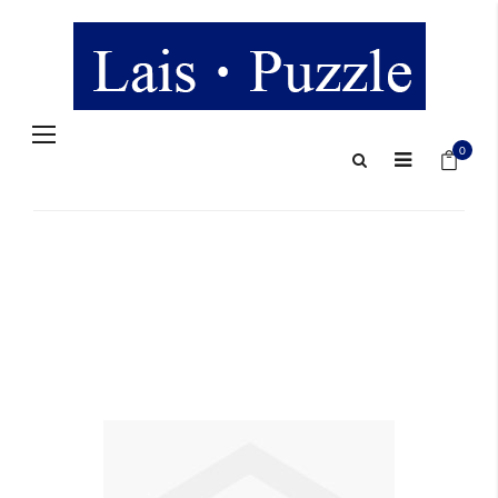
Navigation
Mein 
umschalten
0
Zum
Ende
der
Bildergalerie
springen