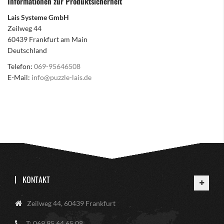
Informationen zur Produktsicherheit
Lais Systeme GmbH
Zeilweg 44
60439 Frankfurt am Main
Deutschland
Telefon:
069-95646508
E-Mail:
info@puzzle-lais.de
KONTAKT
Zeilweg 44, 60439 Frankfurt
T: 069 95 64 65 08