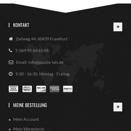
KONTAKT
Zeilweg 44, 60439 Frankfurt
T: 069 95 64 65 08
Email: info@puzzle-lais.de
9:30 - 16:30, Montag - Freitag
MEINE BESTELLUNG
Mein Account
Mein Warenkorb