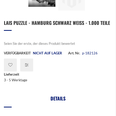
Zum
LAIS PUZZLE - HAMBURG SCHWARZ WEISS - 1.000 TEILE
Anfang
der
Bildergalerie
springen
Seien Sie der erste, der dieses Produkt bewertet
Art. Nr.
VERFÜGBARKEIT
NICHT AUF LAGER
p-182126
Lieferzeit
3 - 5 Werktage
DETAILS