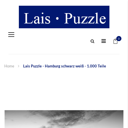
Navigation
Mein 
umschalten
0
Home
Lais Puzzle - Hamburg schwarz weiß - 1.000 Teile
Zum
Ende
der
Bildergalerie
springen