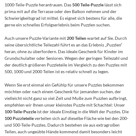
1000-Teile-Puzzle herantrauen. Das
500 Teile-Puzzle
lässt sich
prima mit auf die Terrasse oder den Balkon nehmen und der
Schwierigkeitsgrad ist mittel. Es eignet sich bestens für alle, die
gerne ein schnelles Erfolgserlebnis beim Puzzlen suchen.
Auch unsere Puzzle-Variante mit
200 Teilen
wartet auf Sie. Durch
seine übersichtliche Teilezahl führt es an das Erlebnis „Puzzlen“
heran, ohne zu überfordern. Das ideale Geschenk für Kinder im
Grundschulalter oder Senioren. Wegen der geringen Teilezahl und
der deutlich größeren Puzzleteile im Vergleich zu den Puzzles mit
500, 1000 und 2000 Teilen ist es relativ schnell zu legen.
Wenn Sie erst einmal ein Gefühlp für unsere Puzzles bekommen
möchten oder nach einem Geschenk für jemanden suchen, der
vielleicht nicht ganz so viel Zeit und Muße zum Puzzlen aufbringt,
empfehlen wir Ihnen unser kleinstes Puzzle mit Schachtel: Unser
100-Teile-Puzzle
ist der ideale Einstieg in die Welt der Puzzles. Die
100 Puzzleteile
verteilen sich auf dieselbe Fläche wie bei den 200-
und 500-Teile-Puzzles. Dadurch bestehen sie aus extragroßen
Teilen, auch ungeübte Hände kommend damit besonders leicht