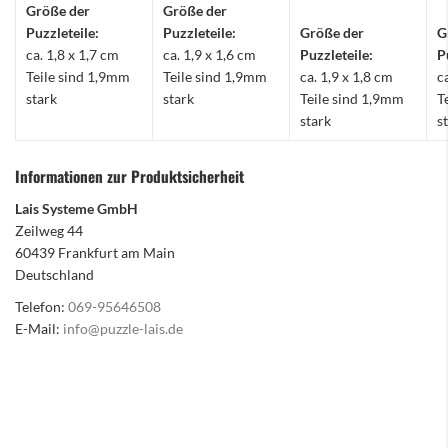
Größe der
Größe der
Puzzleteile:
Puzzleteile:
Größe der
G
ca. 1,8 x 1,7 cm
ca. 1,9 x 1,6 cm
Puzzleteile:
P
Teile sind 1,9mm
Teile sind 1,9mm
ca. 1,9 x 1,8 cm
c
stark
stark
Teile sind 1,9mm
T
stark
s
Informationen zur Produktsicherheit
Lais Systeme GmbH
Zeilweg 44
60439 Frankfurt am Main
Deutschland
Telefon:
069-95646508
E-Mail:
info@puzzle-lais.de