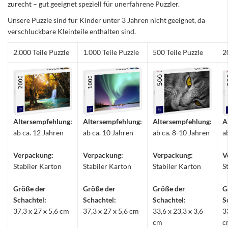
zurecht – gut geeignet speziell für unerfahrene Puzzler.
Unsere Puzzle sind für Kinder unter 3 Jahren nicht geeignet, da
verschluckbare Kleinteile enthalten sind.
2.000 Teile Puzzle
1.000 Teile Puzzle
500 Teile Puzzle
2
Altersempfehlung:
Altersempfehlung:
Altersempfehlung:
A
ab ca. 12 Jahren
ab ca. 10 Jahren
ab ca. 8-10 Jahren
a
Verpackung:
Verpackung:
Verpackung:
V
Stabiler Karton
Stabiler Karton
Stabiler Karton
S
Größe der
Größe der
Größe der
G
Schachtel:
Schachtel:
Schachtel:
S
37,3 x 27 x 5,6 cm
37,3 x 27 x 5,6 cm
33,6 x 23,3 x 3,6
3
cm
c