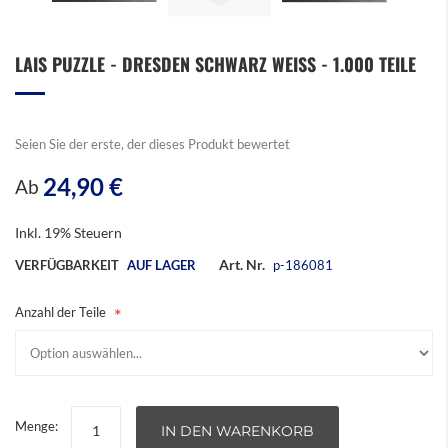
Zum
LAIS PUZZLE - DRESDEN SCHWARZ WEISS - 1.000 TEILE
Anfang
der
Bildergalerie
springen
Seien Sie der erste, der dieses Produkt bewertet
24,90 €
Ab
Inkl. 19% Steuern
Art. Nr.
VERFÜGBARKEIT
AUF LAGER
p-186081
Anzahl der Teile
Menge:
IN DEN WARENKORB