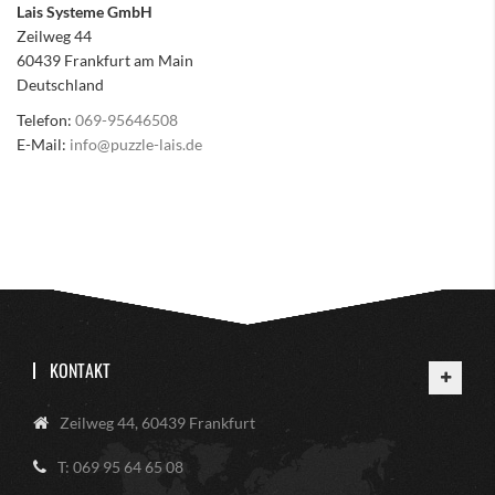
Lais Systeme GmbH
Zeilweg 44
60439 Frankfurt am Main
Deutschland
Telefon:
069-95646508
E-Mail:
info@puzzle-lais.de
KONTAKT
Zeilweg 44, 60439 Frankfurt
T: 069 95 64 65 08