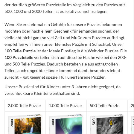
der deutlich größeren Puzzleteile im Vergleich zu den Puzzles mit
500, 1000 und 2000 Teilen ist es relativ schnell zu legen.
Wenn Sie erst einmal ein Gefühlp für unsere Puzzles bekommen
möchten oder nach einem Geschenk für jemanden suchen, der
vielleicht nicht ganz so viel Zeit und Muße zum Puzzlen aufbringt,
empfehlen wir Ihnen unser kleinstes Puzzle mit Schachtel: Unser
100-Teile-Puzzle
ist der ideale Einstieg in die Welt der Puzzles. Die
100 Puzzleteile
verteilen sich auf dieselbe Fläche wie bei den 200-
und 500-Teile-Puzzles. Dadurch bestehen sie aus extragroßen
Teilen, auch ungeübte Hände kommend damit besonders leicht
zurecht – gut geeignet speziell für unerfahrene Puzzler.
Unsere Puzzle sind für Kinder unter 3 Jahren nicht geeignet, da
verschluckbare Kleinteile enthalten sind.
2.000 Teile Puzzle
1.000 Teile Puzzle
500 Teile Puzzle
2