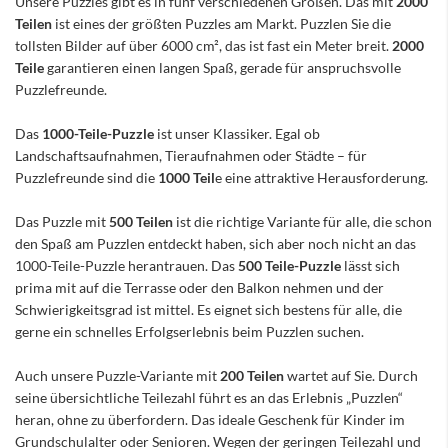
Unsere Puzzles gibt es in fünf verschiedenen Größen. Das mit
2000
Teilen
ist eines der größten Puzzles am Markt. Puzzlen Sie die
tollsten Bilder auf über 6000 cm², das ist fast ein Meter breit.
2000
Teile
garantieren einen langen Spaß, gerade für anspruchsvolle
Puzzlefreunde.
Das
1000-Teile-Puzzle
ist unser Klassiker. Egal ob
Landschaftsaufnahmen, Tieraufnahmen oder Städte – für
Puzzlefreunde sind die
1000 Teil
e eine attraktive Herausforderung.
Das Puzzle mit
500 Teilen
ist die richtige Variante für alle, die schon
den Spaß am Puzzlen entdeckt haben, sich aber noch nicht an das
1000-Teile-Puzzle herantrauen. Das
500 Teile-Puzzle
lässt sich
prima mit auf die Terrasse oder den Balkon nehmen und der
Schwierigkeitsgrad ist mittel. Es eignet sich bestens für alle, die
gerne ein schnelles Erfolgserlebnis beim Puzzlen suchen.
Auch unsere Puzzle-Variante mit
200 Teilen
wartet auf Sie. Durch
seine übersichtliche Teilezahl führt es an das Erlebnis „Puzzlen“
heran, ohne zu überfordern. Das ideale Geschenk für Kinder im
Grundschulalter oder Senioren. Wegen der geringen Teilezahl und