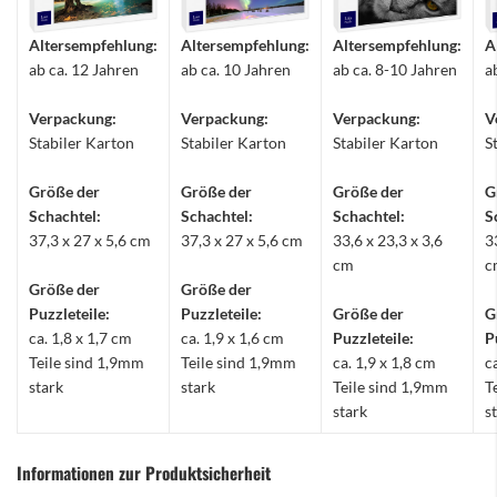
Altersempfehlung:
Altersempfehlung:
Altersempfehlung:
A
ab ca. 12 Jahren
ab ca. 10 Jahren
ab ca. 8-10 Jahren
a
Verpackung:
Verpackung:
Verpackung:
V
Stabiler Karton
Stabiler Karton
Stabiler Karton
S
Größe der
Größe der
Größe der
G
Schachtel:
Schachtel:
Schachtel:
S
37,3 x 27 x 5,6 cm
37,3 x 27 x 5,6 cm
33,6 x 23,3 x 3,6
3
cm
c
Größe der
Größe der
Puzzleteile:
Puzzleteile:
Größe der
G
ca. 1,8 x 1,7 cm
ca. 1,9 x 1,6 cm
Puzzleteile:
P
Teile sind 1,9mm
Teile sind 1,9mm
ca. 1,9 x 1,8 cm
c
stark
stark
Teile sind 1,9mm
T
stark
s
Informationen zur Produktsicherheit