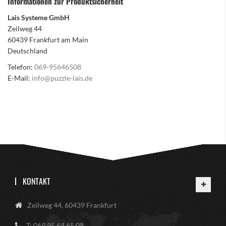
Informationen zur Produktsicherheit
Lais Systeme GmbH
Zeilweg 44
60439 Frankfurt am Main
Deutschland
Telefon:
069-95646508
E-Mail:
info@puzzle-lais.de
KONTAKT
Zeilweg 44, 60439 Frankfurt
T: 069 95 64 65 08