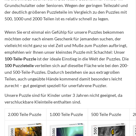
Grundschulalter oder Senioren. Wegen der geringen Teilezahl und
der deutlich größeren Puzzleteile im Vergleich zu den Puzzles mit
500, 1000 und 2000 Teilen ist es relativ schnell zu legen.
Wenn Sie erst einmal ein Gefühlp für unsere Puzzles bekommen
möchten oder nach einem Geschenk für jemanden suchen, der
vielleicht nicht ganz so viel Zeit und Muße zum Puzzlen aufbringt,
empfehlen wir Ihnen unser kleinstes Puzzle mit Schachtel: Unser
100-Teile-Puzzle
ist der ideale Einstieg in die Welt der Puzzles. Die
100 Puzzleteile
verteilen sich auf dieselbe Fläche wie bei den 200-
und 500-Teile-Puzzles. Dadurch bestehen sie aus extragroßen
Teilen, auch ungeübte Hände kommend damit besonders leicht
zurecht – gut geeignet speziell für unerfahrene Puzzler.
Unsere Puzzle sind für Kinder unter 3 Jahren nicht geeignet, da
verschluckbare Kleinteile enthalten sind.
2.000 Teile Puzzle
1.000 Teile Puzzle
500 Teile Puzzle
2