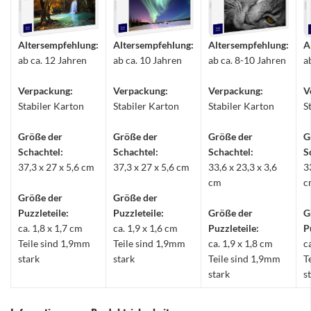
Altersempfehlung:
Altersempfehlung:
Altersempfehlung:
A
ab ca. 12 Jahren
ab ca. 10 Jahren
ab ca. 8-10 Jahren
a
Verpackung:
Verpackung:
Verpackung:
V
Stabiler Karton
Stabiler Karton
Stabiler Karton
S
Größe der
Größe der
Größe der
G
Schachtel:
Schachtel:
Schachtel:
S
37,3 x 27 x 5,6 cm
37,3 x 27 x 5,6 cm
33,6 x 23,3 x 3,6
3
cm
c
Größe der
Größe der
Puzzleteile:
Puzzleteile:
Größe der
G
ca. 1,8 x 1,7 cm
ca. 1,9 x 1,6 cm
Puzzleteile:
P
Teile sind 1,9mm
Teile sind 1,9mm
ca. 1,9 x 1,8 cm
c
stark
stark
Teile sind 1,9mm
T
stark
s