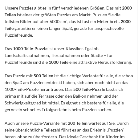
Unsere Puzzles gibt es in fünf verschiedenen Größen. Das mit
2000
Teilen
ist eines der größten Puzzles am Markt. Puzzlen Sie die
tollsten Bilder auf über 6000 cm², das ist fast ein Meter breit.
2000
Teile
garantieren einen langen Spaß, gerade für anspruchsvolle
Puzzlefreunde.
Das
1000-Teile-Puzzle
ist unser Klassiker. Egal ob
Landschaftsaufnahmen, Tieraufnahmen oder Städte – für
Puzzlefreunde sind die
1000 Teil
e eine attraktive Herausforderung.
Das Puzzle mit
500 Teilen
ist die richtige Variante für alle, die schon
den Spaß am Puzzlen entdeckt haben, sich aber noch nicht an das
1000-Teile-Puzzle herantrauen. Das
500 Teile-Puzzle
lässt sich
prima mit auf die Terrasse oder den Balkon nehmen und der
Schwierigkeitsgrad ist mittel. Es eignet sich bestens für alle, die
gerne ein schnelles Erfolgserlebnis beim Puzzlen suchen.
Auch unsere Puzzle-Variante mit
200 Teilen
wartet auf Sie. Durch
seine übersichtliche Teilezahl führt es an das Erlebnis „Puzzlen“
heran, ohne zu überfordern. Das ideale Geschenk für Kinder im