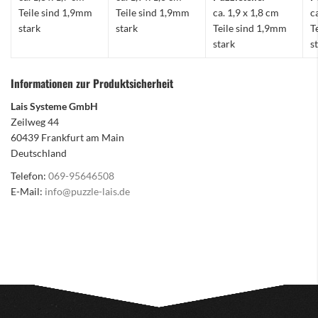
Teile sind 1,9mm
Teile sind 1,9mm
ca. 1,9 x 1,8 cm
c
stark
stark
Teile sind 1,9mm
T
stark
s
Informationen zur Produktsicherheit
Lais Systeme GmbH
Zeilweg 44
60439 Frankfurt am Main
Deutschland
Telefon:
069-95646508
E-Mail:
info@puzzle-lais.de