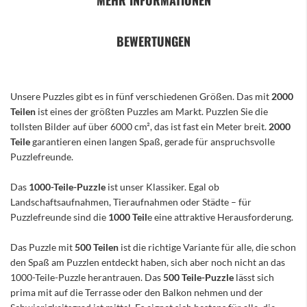
MEHR INFORMATIONEN
BEWERTUNGEN
Unsere Puzzles gibt es in fünf verschiedenen Größen. Das mit
2000
Teilen
ist eines der größten Puzzles am Markt. Puzzlen Sie die
tollsten Bilder auf über 6000 cm², das ist fast ein Meter breit.
2000
Teile
garantieren einen langen Spaß, gerade für anspruchsvolle
Puzzlefreunde.
Das
1000-Teile-Puzzle
ist unser Klassiker. Egal ob
Landschaftsaufnahmen, Tieraufnahmen oder Städte – für
Puzzlefreunde sind die
1000 Teil
e eine attraktive Herausforderung.
Das Puzzle mit
500 Teilen
ist die richtige Variante für alle, die schon
den Spaß am Puzzlen entdeckt haben, sich aber noch nicht an das
1000-Teile-Puzzle herantrauen. Das
500 Teile-Puzzle
lässt sich
prima mit auf die Terrasse oder den Balkon nehmen und der