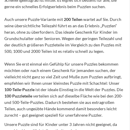
Schwierigkeitsgrad ist mittel. Es eignet sich bestens für alle, die
gerne ein schnelles Erfolgserlebnis beim Puzzlen suchen.
Auch unsere Puzzle-Variante mit
200 Teilen
wartet auf Sie. Durch
seine übersichtliche Teilezahl führt es an das Erlebnis „Puzzlen“
heran, ohne zu überfordern. Das ideale Geschenk für Kinder im
Grundschulalter oder Senioren. Wegen der geringen Teilezahl und
der deutlich größeren Puzzleteile im Vergleich zu den Puzzles mit
500, 1000 und 2000 Teilen ist es relativ schnell zu legen.
Wenn Sie erst einmal ein Gefühlp für unsere Puzzles bekommen
möchten oder nach einem Geschenk für jemanden suchen, der
vielleicht nicht ganz so viel Zeit und Muße zum Puzzlen aufbringt,
empfehlen wir Ihnen unser kleinstes Puzzle mit Schachtel: Unser
100-Teile-Puzzle
ist der ideale Einstieg in die Welt der Puzzles. Die
100 Puzzleteile
verteilen sich auf dieselbe Fläche wie bei den 200-
und 500-Teile-Puzzles. Dadurch bestehen sie aus extragroßen
Teilen, auch ungeübte Hände kommend damit besonders leicht
zurecht – gut geeignet speziell für unerfahrene Puzzler.
Unsere Puzzle sind für Kinder unter 3 Jahren nicht geeignet, da