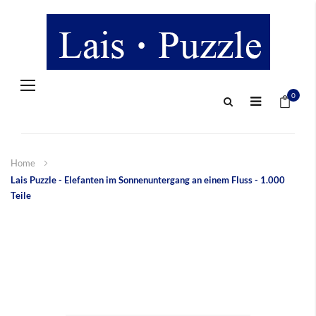
Navigation
Mein 
umschalten
0
Home
Lais Puzzle - Elefanten im Sonnenuntergang an einem Fluss - 1.000
Teile
Zum
Ende
der
Bildergalerie
springen