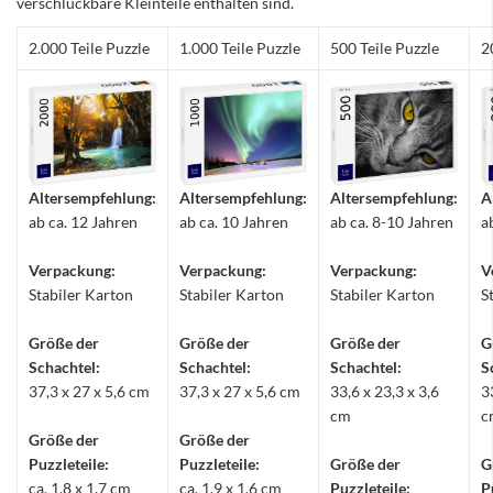
verschluckbare Kleinteile enthalten sind.
2.000 Teile Puzzle
1.000 Teile Puzzle
500 Teile Puzzle
2
Altersempfehlung:
Altersempfehlung:
Altersempfehlung:
A
ab ca. 12 Jahren
ab ca. 10 Jahren
ab ca. 8-10 Jahren
a
Verpackung:
Verpackung:
Verpackung:
V
Stabiler Karton
Stabiler Karton
Stabiler Karton
S
Größe der
Größe der
Größe der
G
Schachtel:
Schachtel:
Schachtel:
S
37,3 x 27 x 5,6 cm
37,3 x 27 x 5,6 cm
33,6 x 23,3 x 3,6
3
cm
c
Größe der
Größe der
Puzzleteile:
Puzzleteile:
Größe der
G
ca. 1,8 x 1,7 cm
ca. 1,9 x 1,6 cm
Puzzleteile:
P