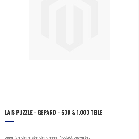
Zum
LAIS PUZZLE - GEPARD - 500 & 1.000 TEILE
Anfang
der
Bildergalerie
springen
Seien Sie der erste, der dieses Produkt bewertet