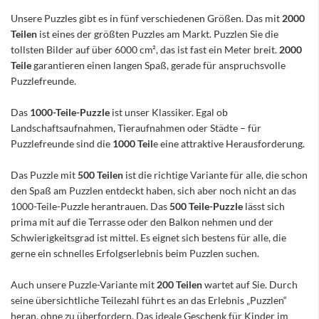
Unsere Puzzles gibt es in fünf verschiedenen Größen. Das mit
2000
Teilen
ist eines der größten Puzzles am Markt. Puzzlen Sie die
tollsten Bilder auf über 6000 cm², das ist fast ein Meter breit.
2000
Teile
garantieren einen langen Spaß, gerade für anspruchsvolle
Puzzlefreunde.
Das
1000-Teile-Puzzle
ist unser Klassiker. Egal ob
Landschaftsaufnahmen, Tieraufnahmen oder Städte – für
Puzzlefreunde sind die
1000 Teil
e eine attraktive Herausforderung.
Das Puzzle mit
500 Teilen
ist die richtige Variante für alle, die schon
den Spaß am Puzzlen entdeckt haben, sich aber noch nicht an das
1000-Teile-Puzzle herantrauen. Das
500 Teile-Puzzle
lässt sich
prima mit auf die Terrasse oder den Balkon nehmen und der
Schwierigkeitsgrad ist mittel. Es eignet sich bestens für alle, die
gerne ein schnelles Erfolgserlebnis beim Puzzlen suchen.
Auch unsere Puzzle-Variante mit
200 Teilen
wartet auf Sie. Durch
seine übersichtliche Teilezahl führt es an das Erlebnis „Puzzlen“
heran, ohne zu überfordern. Das ideale Geschenk für Kinder im