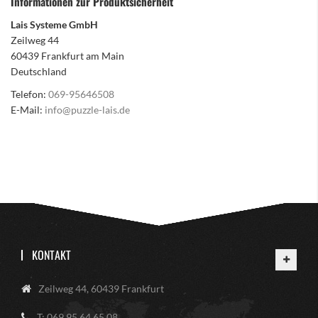
Informationen zur Produktsicherheit
Lais Systeme GmbH
Zeilweg 44
60439 Frankfurt am Main
Deutschland
Telefon:
069-95646508
E-Mail:
info@puzzle-lais.de
KONTAKT
Zeilweg 44, 60439 Frankfurt
T: 069 95 64 65 08