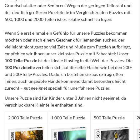
Grundschulalter oder Senioren. Wegen der geringen Teilezahl und
der deutlich größeren Puzzleteile im Vergleich zu den Puzzles mit
500, 1000 und 2000 Teilen ist es relativ schnell zu legen.
Wenn Sie erst einmal ein Gefühlp für unsere Puzzles bekommen
möchten oder nach einem Geschenk für jemanden suchen, der
vielleicht nicht ganz so viel Zeit und Muße zum Puzzlen aufbringt,
empfehlen wir Ihnen unser kleinstes Puzzle mit Schachtel: Unser
100-Teile-Puzzle
ist der ideale Einstieg in die Welt der Puzzles. Die
100 Puzzleteile
verteilen sich auf dieselbe Fläche wie bei den 200-
und 500-Teile-Puzzles. Dadurch bestehen sie aus extragroßen
Teilen, auch ungeübte Hände kommend damit besonders leicht
zurecht – gut geeignet speziell für unerfahrene Puzzler.
Unsere Puzzle sind für Kinder unter 3 Jahren nicht geeignet, da
verschluckbare Kleinteile enthalten sind.
2.000 Teile Puzzle
1.000 Teile Puzzle
500 Teile Puzzle
2