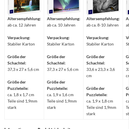
Altersempfehlung:
Altersempfehlung:
Altersempfehlung:
A
ab ca. 12 Jahren
ab ca. 10 Jahren
ab ca. 8-10 Jahren
a
Verpackung:
Verpackung:
Verpackung:
V
Stabiler Karton
Stabiler Karton
Stabiler Karton
S
Größe der
Größe der
Größe der
G
Schachtel:
Schachtel:
Schachtel:
S
37,3 x 27 x 5,6 cm
37,3 x 27 x 5,6 cm
33,6 x 23,3 x 3,6
3
cm
c
Größe der
Größe der
Puzzleteile:
Puzzleteile:
Größe der
G
ca. 1,8 x 1,7 cm
ca. 1,9 x 1,6 cm
Puzzleteile:
P
Teile sind 1,9mm
Teile sind 1,9mm
ca. 1,9 x 1,8 cm
c
stark
stark
Teile sind 1,9mm
T
stark
s