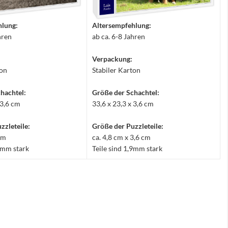
hlung:
Altersempfehlung:
hren
ab ca. 6-8 Jahren
Verpackung:
ton
Stabiler Karton
hachtel:
Größe der Schachtel:
 3,6 cm
33,6 x 23,3 x 3,6 cm
zzleteile:
Größe der Puzzleteile:
 cm
ca. 4,8 cm x 3,6 cm
,9mm stark
Teile sind 1,9mm stark