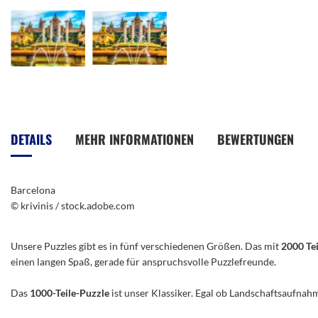
Zum
Anfang
der
DETAILS
MEHR INFORMATIONEN
BEWERTUNGEN
Bildergalerie
springen
Barcelona
© krivinis / stock.adobe.com
Unsere Puzzles gibt es in fünf verschiedenen Größen. Das mit
2000 Te
einen langen Spaß, gerade für anspruchsvolle Puzzlefreunde.
Das
1000-Teile-Puzzle
ist unser Klassiker. Egal ob Landschaftsaufnah