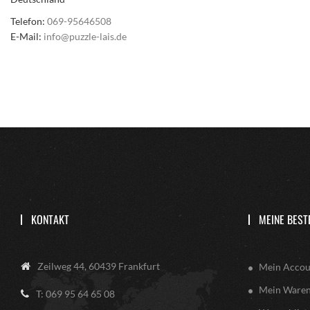
Telefon:
069-95646508
E-Mail:
info@puzzle-lais.de
KONTAKT
MEINE BEST
Zeilweg 44, 60439 Frankfurt
Mein Accou
Mein Ware
T: 069 95 64 65 08