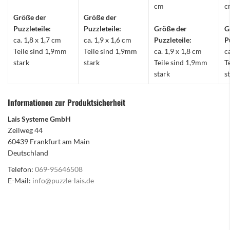
cm
c
Größe der
Größe der
Puzzleteile:
Puzzleteile:
Größe der
G
ca. 1,8 x 1,7 cm
ca. 1,9 x 1,6 cm
Puzzleteile:
P
Teile sind 1,9mm
Teile sind 1,9mm
ca. 1,9 x 1,8 cm
c
stark
stark
Teile sind 1,9mm
T
stark
s
Informationen zur Produktsicherheit
Lais Systeme GmbH
Zeilweg 44
60439 Frankfurt am Main
Deutschland
Telefon:
069-95646508
E-Mail:
info@puzzle-lais.de