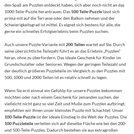
den Spaß am Puzzlen entdeckt haben, sich aber noch nicht an das
1000-Teile-Puzzle herantrauen. Das
500 Teile-Puzzle
lässt sich
prima mit auf die Terrasse oder den Balkon nehmen und der
Schwierigkeitsgrad ist mittel. Es eignet sich bestens für alle, die
gerne ein schnelles Erfolgserlebnis beim Puzzlen suchen.
Auch unsere Puzzle-Variante mit
200 Teilen
wartet auf Sie. Durch
seine übersichtliche Teilezahl führt es an das Erlebnis „Puzzlen“
heran, ohne zu überfordern. Das ideale Geschenk für Kinder im
Grundschulalter oder Senioren. Wegen der geringen Teilezahl und
der deutlich größeren Puzzleteile im Vergleich zu den Puzzles mit
500, 1000 und 2000 Teilen ist es relativ schnell zu legen.
Wenn Sie erst einmal ein Gefühlp für unsere Puzzles bekommen
möchten oder nach einem Geschenk für jemanden suchen, der
vielleicht nicht ganz so viel Zeit und Muße zum Puzzlen aufbringt,
empfehlen wir Ihnen unser kleinstes Puzzle mit Schachtel: Unser
100-Teile-Puzzle
ist der ideale Einstieg in die Welt der Puzzles. Die
100 Puzzleteile
verteilen sich auf dieselbe Fläche wie bei den 200-
und 500-Teile-Puzzles. Dadurch bestehen sie aus extragroßen