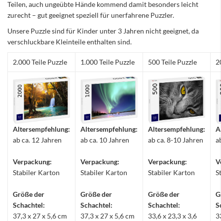
Teilen, auch ungeübte Hände kommend damit besonders leicht
zurecht – gut geeignet speziell für unerfahrene Puzzler.
Unsere Puzzle sind für Kinder unter 3 Jahren nicht geeignet, da
verschluckbare Kleinteile enthalten sind.
2.000 Teile Puzzle
1.000 Teile Puzzle
500 Teile Puzzle
2
Altersempfehlung:
Altersempfehlung:
Altersempfehlung:
A
ab ca. 12 Jahren
ab ca. 10 Jahren
ab ca. 8-10 Jahren
a
Verpackung:
Verpackung:
Verpackung:
V
Stabiler Karton
Stabiler Karton
Stabiler Karton
S
Größe der
Größe der
Größe der
G
Schachtel:
Schachtel:
Schachtel:
S
37,3 x 27 x 5,6 cm
37,3 x 27 x 5,6 cm
33,6 x 23,3 x 3,6
3