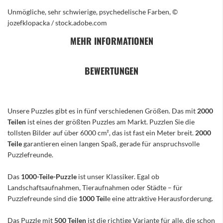
Unmögliche, sehr schwierige, psychedelische Farben, ©
jozefklopacka / stock.adobe.com
MEHR INFORMATIONEN
BEWERTUNGEN
Unsere Puzzles gibt es in fünf verschiedenen Größen. Das mit
2000
Teilen
ist eines der größten Puzzles am Markt. Puzzlen Sie die
tollsten Bilder auf über 6000 cm², das ist fast ein Meter breit.
2000
Teile
garantieren einen langen Spaß, gerade für anspruchsvolle
Puzzlefreunde.
Das
1000-Teile-Puzzle
ist unser Klassiker. Egal ob
Landschaftsaufnahmen, Tieraufnahmen oder Städte – für
Puzzlefreunde sind die
1000 Teil
e eine attraktive Herausforderung.
Das Puzzle mit
500 Teilen
ist die richtige Variante für alle, die schon