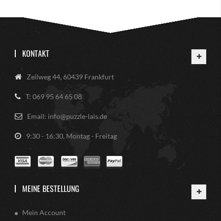
KONTAKT
Zeilweg 44, 60439 Frankfurt
T: 069 95 64 65 08
Email: info@puzzle-lais.de
9:30 - 16:30, Montag - Freitag
MEINE BESTELLUNG
Mein Account