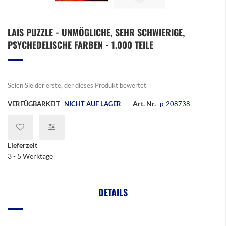
Zum
LAIS PUZZLE - UNMÖGLICHE, SEHR SCHWIERIGE,
Anfang
PSYCHEDELISCHE FARBEN - 1.000 TEILE
der
Bildergalerie
springen
Seien Sie der erste, der dieses Produkt bewertet
Art. Nr.
VERFÜGBARKEIT
NICHT AUF LAGER
p-208738
Lieferzeit
3 - 5 Werktage
DETAILS