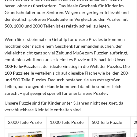
heran, ohne zu überfordern. Das ideale Geschenk für Kinder im
Grundschulalter oder Senioren. Wegen der geringen Teilezahl und
der deutlich größeren Puzzleteile im Vergleich zu den Puzzles mit
500, 1000 und 2000 Teilen ist es relativ schnell zu legen.
Wenn Sie erst einmal ein Gefühlp für unsere Puzzles bekommen
möchten oder nach einem Geschenk für jemanden suchen, der
vielleicht nicht ganz so viel Zeit und Muße zum Puzzlen aufbringt,
empfehlen wir Ihnen unser kleinstes Puzzle mit Schachtel: Unser
100-Teile-Puzzle
ist der ideale Einstieg in die Welt der Puzzles. Die
100 Puzzleteile
verteilen sich auf dieselbe Fläche wie bei den 200-
und 500-Teile-Puzzles. Dadurch bestehen sie aus extragroßen
Teilen, auch ungeübte Hände kommend damit besonders leicht
zurecht – gut geeignet speziell für unerfahrene Puzzler.
Unsere Puzzle sind für Kinder unter 3 Jahren nicht geeignet, da
verschluckbare Kleinteile enthalten sind.
2.000 Teile Puzzle
1.000 Teile Puzzle
500 Teile Puzzle
2