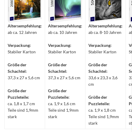
Altersempfehlung:
Altersempfehlung:
Altersempfehlung:
A
ab ca. 12 Jahren
ab ca. 10 Jahren
ab ca. 8-10 Jahren
a
Verpackung:
Verpackung:
Verpackung:
V
Stabiler Karton
Stabiler Karton
Stabiler Karton
S
Größe der
Größe der
Größe der
G
Schachtel:
Schachtel:
Schachtel:
S
37,3 x 27 x 5,6 cm
37,3 x 27 x 5,6 cm
33,6 x 23,3 x 3,6
3
cm
c
Größe der
Größe der
Puzzleteile:
Puzzleteile:
Größe der
G
ca. 1,8 x 1,7 cm
ca. 1,9 x 1,6 cm
Puzzleteile:
P
Teile sind 1,9mm
Teile sind 1,9mm
ca. 1,9 x 1,8 cm
c
stark
stark
Teile sind 1,9mm
T
stark
s