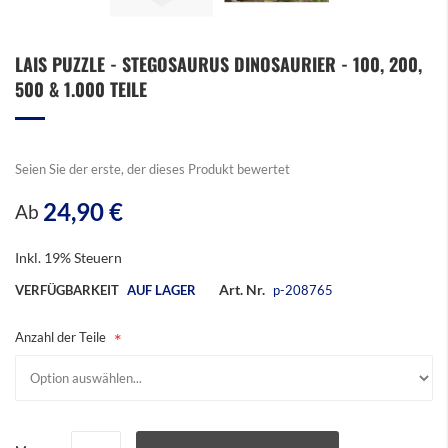
Zum
LAIS PUZZLE - STEGOSAURUS DINOSAURIER - 100, 200,
Anfang
500 & 1.000 TEILE
der
Bildergalerie
springen
Seien Sie der erste, der dieses Produkt bewertet
24,90 €
Ab
Inkl. 19% Steuern
Art. Nr.
VERFÜGBARKEIT
AUF LAGER
p-208765
Anzahl der Teile