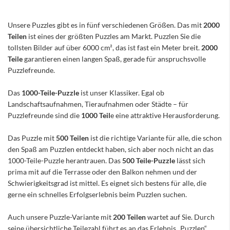
Unsere Puzzles gibt es in fünf verschiedenen Größen. Das mit
2000
Teilen
ist eines der größten Puzzles am Markt. Puzzlen Sie die
tollsten Bilder auf über 6000 cm², das ist fast ein Meter breit.
2000
Teile
garantieren einen langen Spaß, gerade für anspruchsvolle
Puzzlefreunde.
Das
1000-Teile-Puzzle
ist unser Klassiker. Egal ob
Landschaftsaufnahmen, Tieraufnahmen oder Städte – für
Puzzlefreunde sind die
1000 Teil
e eine attraktive Herausforderung.
Das Puzzle mit
500 Teilen
ist die richtige Variante für alle, die schon
den Spaß am Puzzlen entdeckt haben, sich aber noch nicht an das
1000-Teile-Puzzle herantrauen. Das
500 Teile-Puzzle
lässt sich
prima mit auf die Terrasse oder den Balkon nehmen und der
Schwierigkeitsgrad ist mittel. Es eignet sich bestens für alle, die
gerne ein schnelles Erfolgserlebnis beim Puzzlen suchen.
Auch unsere Puzzle-Variante mit
200 Teilen
wartet auf Sie. Durch
seine übersichtliche Teilezahl führt es an das Erlebnis „Puzzlen“