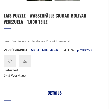
Zum
LAIS PUZZLE - WASSERFÄLLE CIUDAD BOLIVAR
Anfang
VENEZUELA - 1.000 TEILE
der
Bildergalerie
springen
Seien Sie der erste, der dieses Produkt bewertet
Art. Nr.
VERFÜGBARKEIT
NICHT AUF LAGER
p-208968
Lieferzeit
3 - 5 Werktage
DETAILS