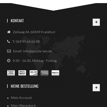
KONTAKT
Zeilweg 44, 60439 Frankfurt
T: 069 95 64 65 08
Email: info@puzzle-lais.de
9:30 - 16:30, Montag - Freitag
MEINE BESTELLUNG
Mein Account
Mein Warenkorb