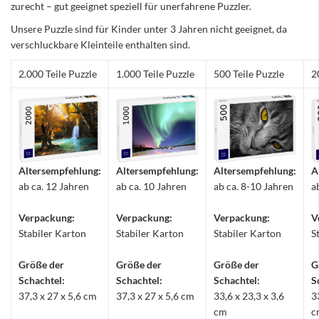
zurecht – gut geeignet speziell für unerfahrene Puzzler.
Unsere Puzzle sind für Kinder unter 3 Jahren nicht geeignet, da
verschluckbare Kleinteile enthalten sind.
2.000 Teile Puzzle
1.000 Teile Puzzle
500 Teile Puzzle
2
Altersempfehlung:
Altersempfehlung:
Altersempfehlung:
A
ab ca. 12 Jahren
ab ca. 10 Jahren
ab ca. 8-10 Jahren
a
Verpackung:
Verpackung:
Verpackung:
V
Stabiler Karton
Stabiler Karton
Stabiler Karton
S
Größe der
Größe der
Größe der
G
Schachtel:
Schachtel:
Schachtel:
S
37,3 x 27 x 5,6 cm
37,3 x 27 x 5,6 cm
33,6 x 23,3 x 3,6
3
cm
c