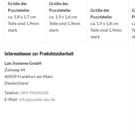
Größe der
Größe der
Puzzleteile:
Puzzleteile:
Größe der
G
ca. 1,8 x 1,7 cm
ca. 1,9 x 1,6 cm
Puzzleteile:
P
Teile sind 1,9mm
Teile sind 1,9mm
ca. 1,9 x 1,8 cm
c
stark
stark
Teile sind 1,9mm
T
stark
s
Informationen zur Produktsicherheit
Lais Systeme GmbH
Zeilweg 44
60439 Frankfurt am Main
Deutschland
Telefon:
069-95646508
E-Mail:
info@puzzle-lais.de