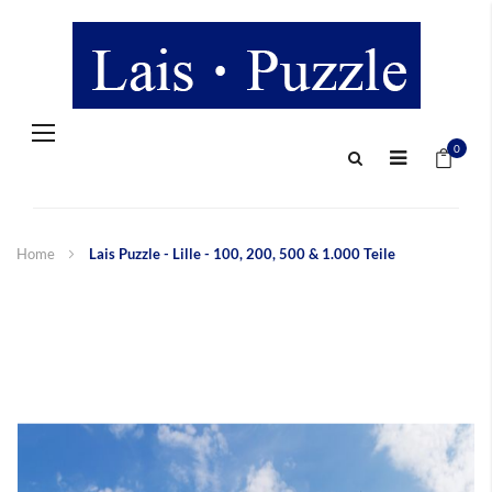
Navigation
Mein 
umschalten
0
Home
Lais Puzzle - Lille - 100, 200, 500 & 1.000 Teile
Zum
Ende
der
Bildergalerie
springen