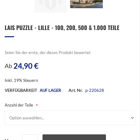
Zum
LAIS PUZZLE - LILLE - 100, 200, 500 & 1.000 TEILE
Anfang
der
Bildergalerie
springen
Seien Sie der erste, der dieses Produkt bewertet
24,90 €
Ab
Inkl. 19% Steuern
Art. Nr.
VERFÜGBARKEIT
AUF LAGER
p-220628
Anzahl der Teile