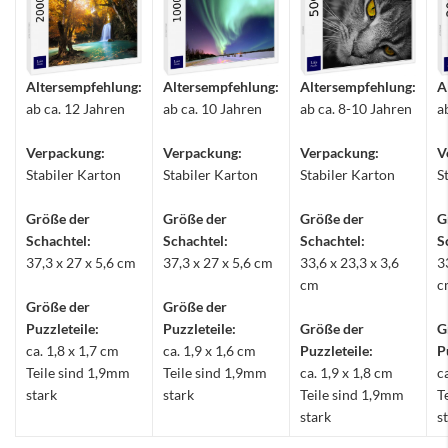
Altersempfehlung:
Altersempfehlung:
Altersempfehlung:
A
ab ca. 12 Jahren
ab ca. 10 Jahren
ab ca. 8-10 Jahren
a
Verpackung:
Verpackung:
Verpackung:
V
Stabiler Karton
Stabiler Karton
Stabiler Karton
S
Größe der
Größe der
Größe der
G
Schachtel:
Schachtel:
Schachtel:
S
37,3 x 27 x 5,6 cm
37,3 x 27 x 5,6 cm
33,6 x 23,3 x 3,6
3
cm
c
Größe der
Größe der
Puzzleteile:
Puzzleteile:
Größe der
G
ca. 1,8 x 1,7 cm
ca. 1,9 x 1,6 cm
Puzzleteile:
P
Teile sind 1,9mm
Teile sind 1,9mm
ca. 1,9 x 1,8 cm
c
stark
stark
Teile sind 1,9mm
T
stark
s