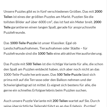
Unsere Puzzles gibt es in fünf verschiedenen Größen. Das mit
2000
Teilen
ist eines der größten Puzzles am Markt. Puzzlen Sie die
tollsten Bilder auf über 6000 cm², das ist fast ein Meter breit.
2000
Teile
garantieren einen langen Spaß, gerade für anspruchsvolle
Puzzlefreunde.
Das
1000-Teile-Puzzle
ist unser Klassiker. Egal ob
Landschaftsaufnahmen, Tieraufnahmen oder Städte – für
Puzzlefreunde sind die
1000 Teil
e eine attraktive Herausforderung.
Das Puzzle mit
500 Teilen
ist die richtige Variante für alle, die schon
den Spaß am Puzzlen entdeckt haben, sich aber noch nicht an das
1000-Teile-Puzzle herantrauen. Das
500 Teile-Puzzle
lässt sich
prima mit auf die Terrasse oder den Balkon nehmen und der
Schwierigkeitsgrad ist mittel. Es eignet sich bestens für alle, die
gerne ein schnelles Erfolgserlebnis beim Puzzlen suchen.
Auch unsere Puzzle-Variante mit
200 Teilen
wartet auf Sie. Durch
seine übersichtliche Teilezahl führt es an das Erlebnis „Puzzlen“