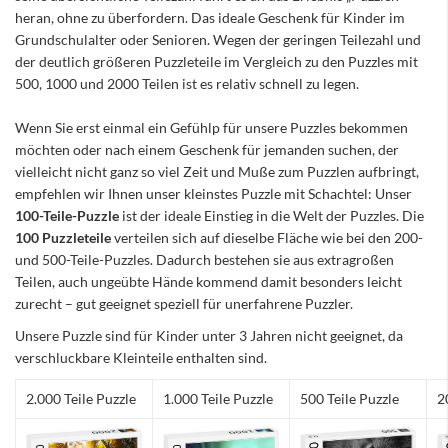
heran, ohne zu überfordern. Das ideale Geschenk für Kinder im
Grundschulalter oder Senioren. Wegen der geringen Teilezahl und
der deutlich größeren Puzzleteile im Vergleich zu den Puzzles mit
500, 1000 und 2000 Teilen ist es relativ schnell zu legen.
Wenn Sie erst einmal ein Gefühlp für unsere Puzzles bekommen
möchten oder nach einem Geschenk für jemanden suchen, der
vielleicht nicht ganz so viel Zeit und Muße zum Puzzlen aufbringt,
empfehlen wir Ihnen unser kleinstes Puzzle mit Schachtel: Unser
100-Teile-Puzzle
ist der ideale Einstieg in die Welt der Puzzles. Die
100 Puzzleteile
verteilen sich auf dieselbe Fläche wie bei den 200-
und 500-Teile-Puzzles. Dadurch bestehen sie aus extragroßen
Teilen, auch ungeübte Hände kommend damit besonders leicht
zurecht – gut geeignet speziell für unerfahrene Puzzler.
Unsere Puzzle sind für Kinder unter 3 Jahren nicht geeignet, da
verschluckbare Kleinteile enthalten sind.
2.000 Teile Puzzle
1.000 Teile Puzzle
500 Teile Puzzle
2