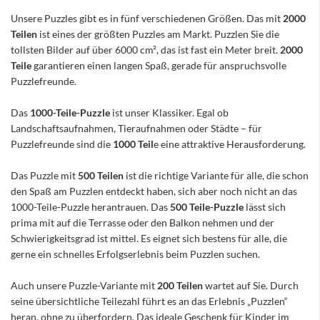
Unsere Puzzles gibt es in fünf verschiedenen Größen. Das mit
2000
Teilen
ist eines der größten Puzzles am Markt. Puzzlen Sie die
tollsten Bilder auf über 6000 cm², das ist fast ein Meter breit.
2000
Teile
garantieren einen langen Spaß, gerade für anspruchsvolle
Puzzlefreunde.
Das
1000-Teile-Puzzle
ist unser Klassiker. Egal ob
Landschaftsaufnahmen, Tieraufnahmen oder Städte – für
Puzzlefreunde sind die
1000 Teil
e eine attraktive Herausforderung.
Das Puzzle mit
500 Teilen
ist die richtige Variante für alle, die schon
den Spaß am Puzzlen entdeckt haben, sich aber noch nicht an das
1000-Teile-Puzzle herantrauen. Das
500 Teile-Puzzle
lässt sich
prima mit auf die Terrasse oder den Balkon nehmen und der
Schwierigkeitsgrad ist mittel. Es eignet sich bestens für alle, die
gerne ein schnelles Erfolgserlebnis beim Puzzlen suchen.
Auch unsere Puzzle-Variante mit
200 Teilen
wartet auf Sie. Durch
seine übersichtliche Teilezahl führt es an das Erlebnis „Puzzlen“
heran, ohne zu überfordern. Das ideale Geschenk für Kinder im