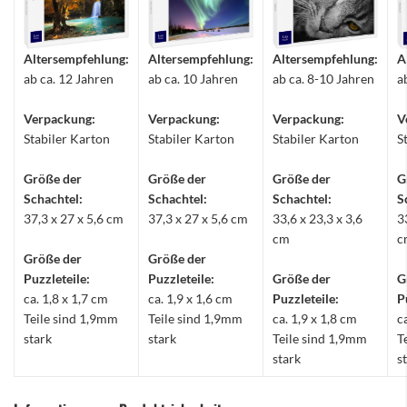
Altersempfehlung:
Altersempfehlung:
Altersempfehlung:
A
ab ca. 12 Jahren
ab ca. 10 Jahren
ab ca. 8-10 Jahren
a
Verpackung:
Verpackung:
Verpackung:
V
Stabiler Karton
Stabiler Karton
Stabiler Karton
S
Größe der
Größe der
Größe der
G
Schachtel:
Schachtel:
Schachtel:
S
37,3 x 27 x 5,6 cm
37,3 x 27 x 5,6 cm
33,6 x 23,3 x 3,6
3
cm
c
Größe der
Größe der
Puzzleteile:
Puzzleteile:
Größe der
G
ca. 1,8 x 1,7 cm
ca. 1,9 x 1,6 cm
Puzzleteile:
P
Teile sind 1,9mm
Teile sind 1,9mm
ca. 1,9 x 1,8 cm
c
stark
stark
Teile sind 1,9mm
T
stark
s