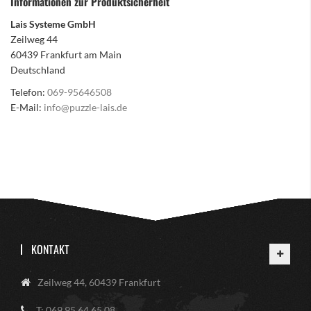
Informationen zur Produktsicherheit
Lais Systeme GmbH
Zeilweg 44
60439 Frankfurt am Main
Deutschland
Telefon:
069-95646508
E-Mail:
info@puzzle-lais.de
KONTAKT
Zeilweg 44, 60439 Frankfurt
T: 069 95 64 65 08