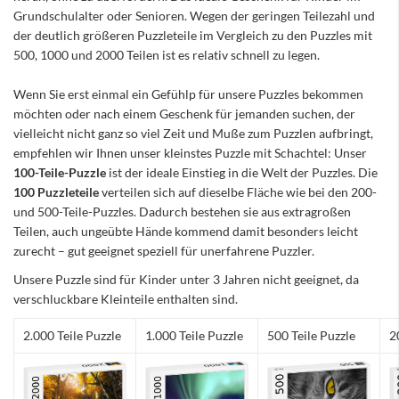
Grundschulalter oder Senioren. Wegen der geringen Teilezahl und
der deutlich größeren Puzzleteile im Vergleich zu den Puzzles mit
500, 1000 und 2000 Teilen ist es relativ schnell zu legen.
Wenn Sie erst einmal ein Gefühlp für unsere Puzzles bekommen
möchten oder nach einem Geschenk für jemanden suchen, der
vielleicht nicht ganz so viel Zeit und Muße zum Puzzlen aufbringt,
empfehlen wir Ihnen unser kleinstes Puzzle mit Schachtel: Unser
100-Teile-Puzzle
ist der ideale Einstieg in die Welt der Puzzles. Die
100 Puzzleteile
verteilen sich auf dieselbe Fläche wie bei den 200-
und 500-Teile-Puzzles. Dadurch bestehen sie aus extragroßen
Teilen, auch ungeübte Hände kommend damit besonders leicht
zurecht – gut geeignet speziell für unerfahrene Puzzler.
Unsere Puzzle sind für Kinder unter 3 Jahren nicht geeignet, da
verschluckbare Kleinteile enthalten sind.
2.000 Teile Puzzle
1.000 Teile Puzzle
500 Teile Puzzle
2