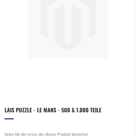
Zum
LAIS PUZZLE - LE MANS - 500 & 1.000 TEILE
Anfang
der
Bildergalerie
springen
Seien Sie der erste, der dieses Produkt bewertet