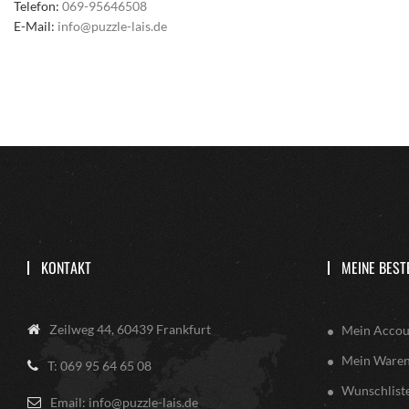
Telefon:
069-95646508
E-Mail:
info@puzzle-lais.de
KONTAKT
MEINE BEST
Zeilweg 44, 60439 Frankfurt
Mein Accou
Mein Ware
T: 069 95 64 65 08
Wunschlist
Email: info@puzzle-lais.de