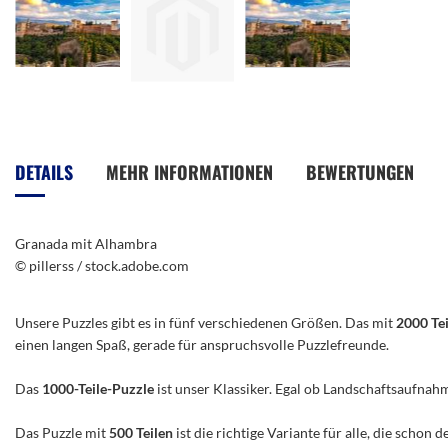
Zum
Anfang
der
DETAILS
MEHR INFORMATIONEN
BEWERTUNGEN
Bildergalerie
springen
Granada mit Alhambra
© pillerss / stock.adobe.com
Unsere Puzzles gibt es in fünf verschiedenen Größen. Das mit
2000 Te
einen langen Spaß, gerade für anspruchsvolle Puzzlefreunde.
Das
1000-Teile-Puzzle
ist unser Klassiker. Egal ob Landschaftsaufnah
Das Puzzle mit
500 Teilen
ist die richtige Variante für alle, die scho