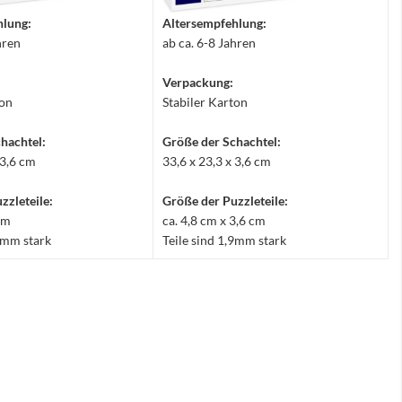
hlung:
Altersempfehlung:
hren
ab ca. 6-8 Jahren
Verpackung:
ton
Stabiler Karton
hachtel:
Größe der Schachtel:
 3,6 cm
33,6 x 23,3 x 3,6 cm
zzleteile:
Größe der Puzzleteile:
 cm
ca. 4,8 cm x 3,6 cm
,9mm stark
Teile sind 1,9mm stark