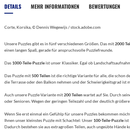
der
DETAILS
MEHR INFORMATIONEN
BEWERTUNGEN
Bildergalerie
springen
Corte, Korsika, © Dennis Wegewijs / stock.adobe.com
Unsere Puzzles gibt es in fünf verschiedenen Größen. Das mit
2000 Te
einen langen Spaß, gerade für anspruchsvolle Puzzlefreunde.
Das
1000-Teile-Puzzle
ist unser Klassiker. Egal ob Landschaftsaufnah
Das Puzzle mit
500 Teilen
ist die richtige Variante für alle, die scho
die Terrasse oder den Balkon nehmen und der Schwierigkeitsgrad ist mitt
Auch unsere Puzzle-Variante mit
200 Teilen
wartet auf Sie. Durch sein
oder Senioren. Wegen der geringen Teilezahl und der deutlich größeren 
Wenn Sie erst einmal ein Gefühlp für unsere Puzzles bekommen möchte
Ihnen unser kleinstes Puzzle mit Schachtel: Unser
100-Teile-Puzzle
ist
Dadurch bestehen sie aus extragroßen Teilen, auch ungeübte Hände ko