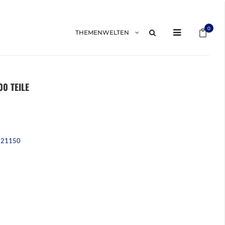
Mein 
0
THEMENWELTEN
00 TEILE
221150