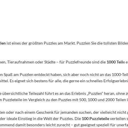
ilen
ist eines der größten Puzzles am Markt. Puzzlen Sie die tollsten Bilder
men, Tieraufnahmen oder Städte – für Puzzlefreunde sind die
1000 Teil
e 
n den Spaß am Puzzlen entdeckt haben, sich aber noch nicht an das 1000-Te
el. Es eignet sich bestens für alle, die gerne ein schnelles Erfolgserleb
e übersichtliche Teilezahl führt es an das Erlebnis „Puzzlen“ heran, ohn
Puzzleteile im Vergleich zu den Puzzles mit 500, 1000 und 2000 Teilen ist
n oder nach einem Geschenk für jemanden suchen, der vielleicht nicht 
 der ideale Einstieg in die Welt der Puzzles. Die
100 Puzzleteile
verteilen 
mmend damit besonders leicht zurecht – gut geeignet speziell für unerfa