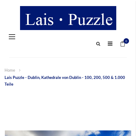
Navigation
Mein 
umschalten
0
Home
Lais Puzzle - Dublin, Kathedrale von Dublin - 100, 200, 500 & 1.000
Teile
Zum
Ende
der
Bildergalerie
springen