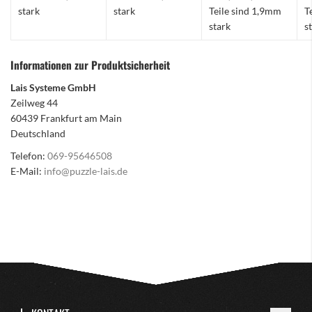
stark
stark
Teile sind 1,9mm
T
stark
s
Informationen zur Produktsicherheit
Lais Systeme GmbH
Zeilweg 44
60439 Frankfurt am Main
Deutschland
Telefon:
069-95646508
E-Mail:
info@puzzle-lais.de