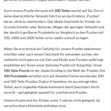
Auch unsere Puzzle-Variante mit
200 Teilen
wartet auf Sie. Durch
seine übersichtliche Teilezahl führt es an das Erlebnis „Puzzlen“
heran, ohne zu überfordern. Das ideale Geschenk für Kinder im
Grundschulalter oder Senioren. Wegen der geringen Teilezahl und
der deutlich größeren Puzzleteile im Vergleich zu den Puzzles mit
500, 1000 und 2000 Teilen ist es relativ schnell zu legen.
Wenn Sie erst einmal ein Gefühlp für unsere Puzzles bekommen
möchten oder nach einem Geschenk für jemanden suchen, der
vielleicht nicht ganz so viel Zeit und Muße zum Puzzlen aufbringt,
empfehlen wir Ihnen unser kleinstes Puzzle mit Schachtel: Unser
100-Teile-Puzzle
ist der ideale Einstieg in die Welt der Puzzles. Die
100 Puzzleteile
verteilen sich auf dieselbe Fläche wie bei den 200-
und 500-Teile-Puzzles. Dadurch bestehen sie aus extragroßen
Teilen, auch ungeübte Hände kommend damit besonders leicht
zurecht – gut geeignet speziell für unerfahrene Puzzler.
Unsere Puzzle sind für Kinder unter 3 Jahren nicht geeignet, da
verschluckbare Kleinteile enthalten sind.