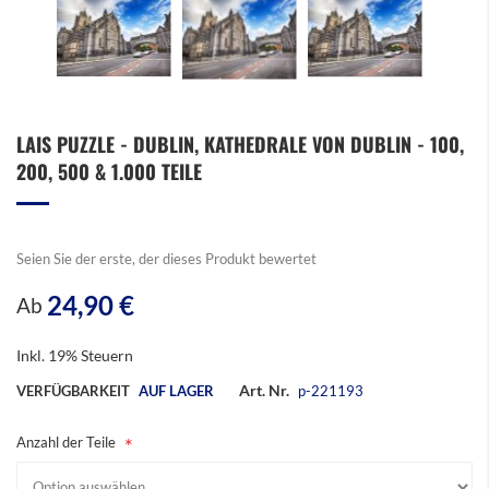
Zum
LAIS PUZZLE - DUBLIN, KATHEDRALE VON DUBLIN - 100,
Anfang
200, 500 & 1.000 TEILE
der
Bildergalerie
springen
Seien Sie der erste, der dieses Produkt bewertet
24,90 €
Ab
Inkl. 19% Steuern
Art. Nr.
VERFÜGBARKEIT
AUF LAGER
p-221193
Anzahl der Teile