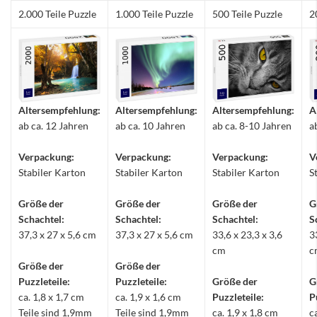
2.000 Teile Puzzle
1.000 Teile Puzzle
500 Teile Puzzle
2
Altersempfehlung:
Altersempfehlung:
Altersempfehlung:
A
ab ca. 12 Jahren
ab ca. 10 Jahren
ab ca. 8-10 Jahren
a
Verpackung:
Verpackung:
Verpackung:
V
Stabiler Karton
Stabiler Karton
Stabiler Karton
S
Größe der
Größe der
Größe der
G
Schachtel:
Schachtel:
Schachtel:
S
37,3 x 27 x 5,6 cm
37,3 x 27 x 5,6 cm
33,6 x 23,3 x 3,6
3
cm
c
Größe der
Größe der
Puzzleteile:
Puzzleteile:
Größe der
G
ca. 1,8 x 1,7 cm
ca. 1,9 x 1,6 cm
Puzzleteile:
P
Teile sind 1,9mm
Teile sind 1,9mm
ca. 1,9 x 1,8 cm
c