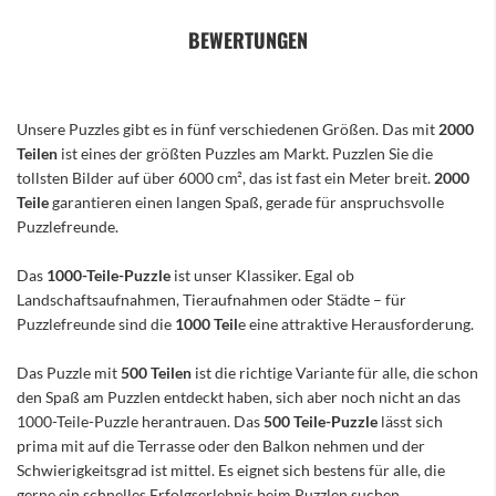
BEWERTUNGEN
Unsere Puzzles gibt es in fünf verschiedenen Größen. Das mit
2000
Teilen
ist eines der größten Puzzles am Markt. Puzzlen Sie die
tollsten Bilder auf über 6000 cm², das ist fast ein Meter breit.
2000
Teile
garantieren einen langen Spaß, gerade für anspruchsvolle
Puzzlefreunde.
Das
1000-Teile-Puzzle
ist unser Klassiker. Egal ob
Landschaftsaufnahmen, Tieraufnahmen oder Städte – für
Puzzlefreunde sind die
1000 Teil
e eine attraktive Herausforderung.
Das Puzzle mit
500 Teilen
ist die richtige Variante für alle, die schon
den Spaß am Puzzlen entdeckt haben, sich aber noch nicht an das
1000-Teile-Puzzle herantrauen. Das
500 Teile-Puzzle
lässt sich
prima mit auf die Terrasse oder den Balkon nehmen und der
Schwierigkeitsgrad ist mittel. Es eignet sich bestens für alle, die
gerne ein schnelles Erfolgserlebnis beim Puzzlen suchen.