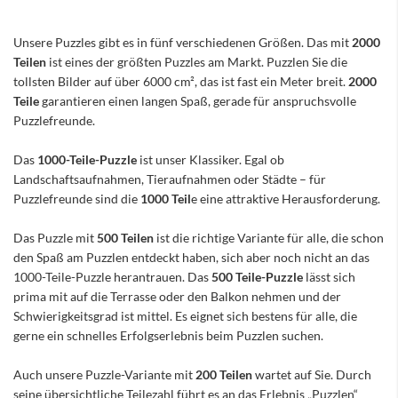
Unsere Puzzles gibt es in fünf verschiedenen Größen. Das mit
2000
Teilen
ist eines der größten Puzzles am Markt. Puzzlen Sie die
tollsten Bilder auf über 6000 cm², das ist fast ein Meter breit.
2000
Teile
garantieren einen langen Spaß, gerade für anspruchsvolle
Puzzlefreunde.
Das
1000-Teile-Puzzle
ist unser Klassiker. Egal ob
Landschaftsaufnahmen, Tieraufnahmen oder Städte – für
Puzzlefreunde sind die
1000 Teil
e eine attraktive Herausforderung.
Das Puzzle mit
500 Teilen
ist die richtige Variante für alle, die schon
den Spaß am Puzzlen entdeckt haben, sich aber noch nicht an das
1000-Teile-Puzzle herantrauen. Das
500 Teile-Puzzle
lässt sich
prima mit auf die Terrasse oder den Balkon nehmen und der
Schwierigkeitsgrad ist mittel. Es eignet sich bestens für alle, die
gerne ein schnelles Erfolgserlebnis beim Puzzlen suchen.
Auch unsere Puzzle-Variante mit
200 Teilen
wartet auf Sie. Durch
seine übersichtliche Teilezahl führt es an das Erlebnis „Puzzlen“