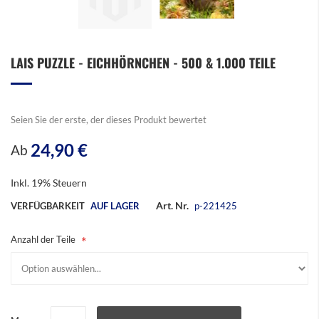
Zum
LAIS PUZZLE - EICHHÖRNCHEN - 500 & 1.000 TEILE
Anfang
der
Bildergalerie
springen
Seien Sie der erste, der dieses Produkt bewertet
24,90 €
Ab
Inkl. 19% Steuern
Art. Nr.
VERFÜGBARKEIT
AUF LAGER
p-221425
Anzahl der Teile