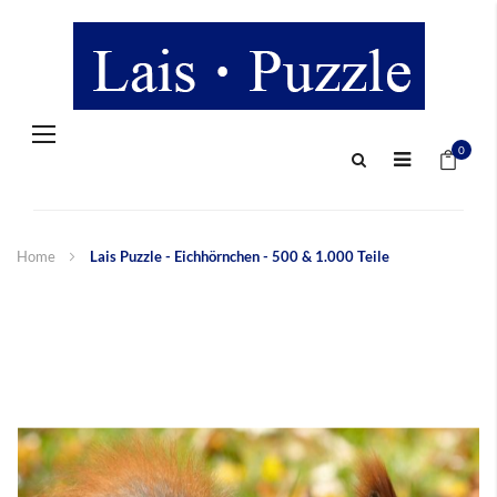
Navigation
Mein 
umschalten
0
Home
Lais Puzzle - Eichhörnchen - 500 & 1.000 Teile
Zum
Ende
der
Bildergalerie
springen