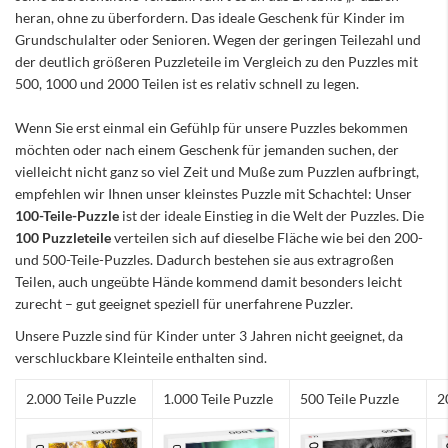
heran, ohne zu überfordern. Das ideale Geschenk für Kinder im
Grundschulalter oder Senioren. Wegen der geringen Teilezahl und
der deutlich größeren Puzzleteile im Vergleich zu den Puzzles mit
500, 1000 und 2000 Teilen ist es relativ schnell zu legen.
Wenn Sie erst einmal ein Gefühlp für unsere Puzzles bekommen
möchten oder nach einem Geschenk für jemanden suchen, der
vielleicht nicht ganz so viel Zeit und Muße zum Puzzlen aufbringt,
empfehlen wir Ihnen unser kleinstes Puzzle mit Schachtel: Unser
100-Teile-Puzzle
ist der ideale Einstieg in die Welt der Puzzles. Die
100 Puzzleteile
verteilen sich auf dieselbe Fläche wie bei den 200-
und 500-Teile-Puzzles. Dadurch bestehen sie aus extragroßen
Teilen, auch ungeübte Hände kommend damit besonders leicht
zurecht – gut geeignet speziell für unerfahrene Puzzler.
Unsere Puzzle sind für Kinder unter 3 Jahren nicht geeignet, da
verschluckbare Kleinteile enthalten sind.
2.000 Teile Puzzle
1.000 Teile Puzzle
500 Teile Puzzle
2