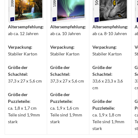
Altersempfehlung:
Altersempfehlung:
Altersempfehlung:
A
ab ca. 12 Jahren
ab ca. 10 Jahren
ab ca. 8-10 Jahren
a
Verpackung:
Verpackung:
Verpackung:
V
Stabiler Karton
Stabiler Karton
Stabiler Karton
S
Größe der
Größe der
Größe der
G
Schachtel:
Schachtel:
Schachtel:
S
37,3 x 27 x 5,6 cm
37,3 x 27 x 5,6 cm
33,6 x 23,3 x 3,6
3
cm
c
Größe der
Größe der
Puzzleteile:
Puzzleteile:
Größe der
G
ca. 1,8 x 1,7 cm
ca. 1,9 x 1,6 cm
Puzzleteile:
P
Teile sind 1,9mm
Teile sind 1,9mm
ca. 1,9 x 1,8 cm
c
stark
stark
Teile sind 1,9mm
T
stark
s