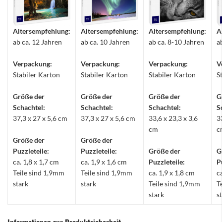
Altersempfehlung:
Altersempfehlung:
Altersempfehlung:
A
ab ca. 12 Jahren
ab ca. 10 Jahren
ab ca. 8-10 Jahren
a
Verpackung:
Verpackung:
Verpackung:
V
Stabiler Karton
Stabiler Karton
Stabiler Karton
S
Größe der
Größe der
Größe der
G
Schachtel:
Schachtel:
Schachtel:
S
37,3 x 27 x 5,6 cm
37,3 x 27 x 5,6 cm
33,6 x 23,3 x 3,6
3
cm
c
Größe der
Größe der
Puzzleteile:
Puzzleteile:
Größe der
G
ca. 1,8 x 1,7 cm
ca. 1,9 x 1,6 cm
Puzzleteile:
P
Teile sind 1,9mm
Teile sind 1,9mm
ca. 1,9 x 1,8 cm
c
stark
stark
Teile sind 1,9mm
T
stark
s