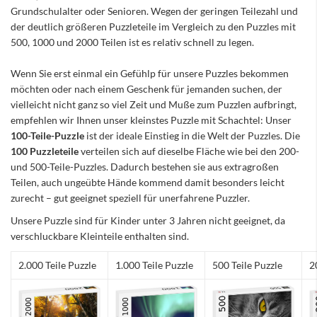
Grundschulalter oder Senioren. Wegen der geringen Teilezahl und
der deutlich größeren Puzzleteile im Vergleich zu den Puzzles mit
500, 1000 und 2000 Teilen ist es relativ schnell zu legen.
Wenn Sie erst einmal ein Gefühlp für unsere Puzzles bekommen
möchten oder nach einem Geschenk für jemanden suchen, der
vielleicht nicht ganz so viel Zeit und Muße zum Puzzlen aufbringt,
empfehlen wir Ihnen unser kleinstes Puzzle mit Schachtel: Unser
100-Teile-Puzzle
ist der ideale Einstieg in die Welt der Puzzles. Die
100 Puzzleteile
verteilen sich auf dieselbe Fläche wie bei den 200-
und 500-Teile-Puzzles. Dadurch bestehen sie aus extragroßen
Teilen, auch ungeübte Hände kommend damit besonders leicht
zurecht – gut geeignet speziell für unerfahrene Puzzler.
Unsere Puzzle sind für Kinder unter 3 Jahren nicht geeignet, da
verschluckbare Kleinteile enthalten sind.
2.000 Teile Puzzle
1.000 Teile Puzzle
500 Teile Puzzle
2