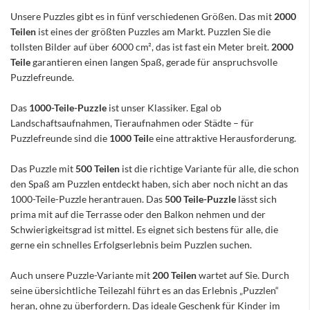
Unsere Puzzles gibt es in fünf verschiedenen Größen. Das mit
2000
Teilen
ist eines der größten Puzzles am Markt. Puzzlen Sie die
tollsten Bilder auf über 6000 cm², das ist fast ein Meter breit.
2000
Teile
garantieren einen langen Spaß, gerade für anspruchsvolle
Puzzlefreunde.
Das
1000-Teile-Puzzle
ist unser Klassiker. Egal ob
Landschaftsaufnahmen, Tieraufnahmen oder Städte – für
Puzzlefreunde sind die
1000 Teil
e eine attraktive Herausforderung.
Das Puzzle mit
500 Teilen
ist die richtige Variante für alle, die schon
den Spaß am Puzzlen entdeckt haben, sich aber noch nicht an das
1000-Teile-Puzzle herantrauen. Das
500 Teile-Puzzle
lässt sich
prima mit auf die Terrasse oder den Balkon nehmen und der
Schwierigkeitsgrad ist mittel. Es eignet sich bestens für alle, die
gerne ein schnelles Erfolgserlebnis beim Puzzlen suchen.
Auch unsere Puzzle-Variante mit
200 Teilen
wartet auf Sie. Durch
seine übersichtliche Teilezahl führt es an das Erlebnis „Puzzlen“
heran, ohne zu überfordern. Das ideale Geschenk für Kinder im