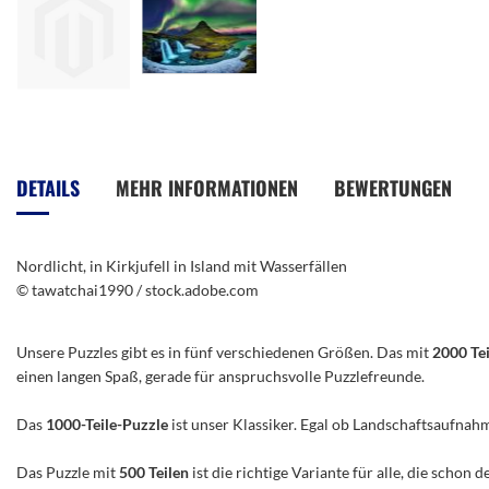
Zum
Anfang
der
DETAILS
MEHR INFORMATIONEN
BEWERTUNGEN
Bildergalerie
springen
Nordlicht, in Kirkjufell in Island mit Wasserfällen
© tawatchai1990 / stock.adobe.com
Unsere Puzzles gibt es in fünf verschiedenen Größen. Das mit
2000 Te
einen langen Spaß, gerade für anspruchsvolle Puzzlefreunde.
Das
1000-Teile-Puzzle
ist unser Klassiker. Egal ob Landschaftsaufnah
Das Puzzle mit
500 Teilen
ist die richtige Variante für alle, die scho