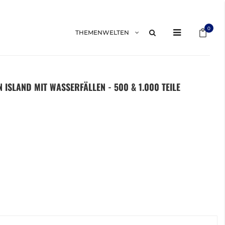
Mein 
0
THEMENWELTEN
N ISLAND MIT WASSERFÄLLEN - 500 & 1.000 TEILE