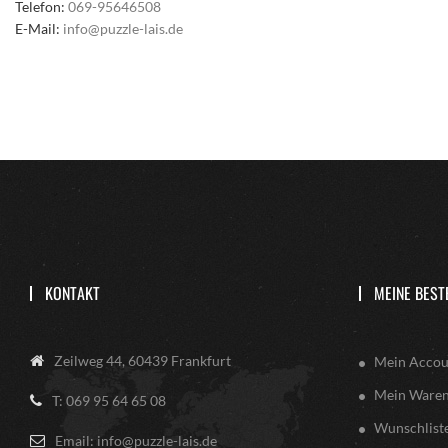
Telefon:
069-95646508
E-Mail:
info@puzzle-lais.de
KONTAKT
MEINE BEST
Zeilweg 44, 60439 Frankfurt
Mein Accou
Mein Ware
T: 069 95 64 65 08
Wunschlist
Email: info@puzzle-lais.de