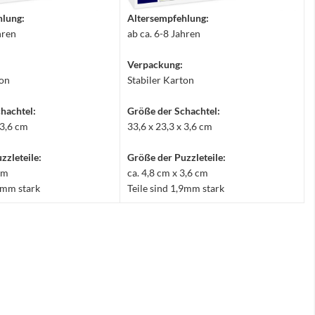
hlung:
Altersempfehlung:
hren
ab ca. 6-8 Jahren
Verpackung:
ton
Stabiler Karton
hachtel:
Größe der Schachtel:
 3,6 cm
33,6 x 23,3 x 3,6 cm
zzleteile:
Größe der Puzzleteile:
 cm
ca. 4,8 cm x 3,6 cm
,9mm stark
Teile sind 1,9mm stark