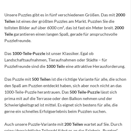
Unsere Puzzles gibt es in fünf verschiedenen Größen. Das mit
2000
Teilen
ist eines der größten Puzzles am Markt. Puzzlen Sie die
tollsten Bilder auf über 6000 cm², das ist fast ein Meter breit.
2000
Teile
garantieren einen langen Spaß, gerade für anspruchsvolle
Puzzlefreunde.
Das
1000-Teile-Puzzle
ist unser Klassiker. Egal ob
Landschaftsaufnahmen, Tieraufnahmen oder Städte – für
Puzzlefreunde sind die
1000 Teil
e eine attraktive Herausforderung.
Das Puzzle mit
500 Teilen
ist die richtige Variante für alle, die schon
den Spaß am Puzzlen entdeckt haben, sich aber noch nicht an das
1000-Teile-Puzzle herantrauen. Das
500 Teile-Puzzle
lässt sich
prima mit auf die Terrasse oder den Balkon nehmen und der
Schwierigkeitsgrad ist mittel. Es eignet sich bestens für alle, die
gerne ein schnelles Erfolgserlebnis beim Puzzlen suchen.
Auch unsere Puzzle-Variante mit
200 Teilen
wartet auf Sie. Durch
seine übersichtliche Teilezahl führt es an das Erlebnis „Puzzlen“