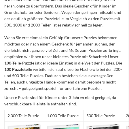
heran, ohne zu überfordern. Das ideale Geschenk für Kinder im
Grundschulalter oder Senioren. Wegen der geringen Teilezahl und
der deutlich größeren Puzzleteile im Vergleich zu den Puzzles mit
500, 1000 und 2000 Teilen ist es relativ schnell zu legen.
Wenn Sie erst einmal ein Gefühlp für unsere Puzzles bekommen
möchten oder nach einem Geschenk für jemanden suchen, der
vielleicht nicht ganz so viel Zeit und Muße zum Puzzlen aufbringt,
empfehlen wir Ihnen unser kleinstes Puzzle mit Schachtel: Unser
100-Teile-Puzzle
ist der ideale Einstieg in die Welt der Puzzles. Die
100 Puzzleteile
verteilen sich auf dieselbe Fläche wie bei den 200-
und 500-Teile-Puzzles. Dadurch bestehen sie aus extragroßen
Teilen, auch ungeübte Hände kommend damit besonders leicht
zurecht – gut geeignet speziell für unerfahrene Puzzler.
Unsere Puzzle sind für Kinder unter 3 Jahren nicht geeignet, da
verschluckbare Kleinteile enthalten sind.
2.000 Teile Puzzle
1.000 Teile Puzzle
500 Teile Puzzle
2