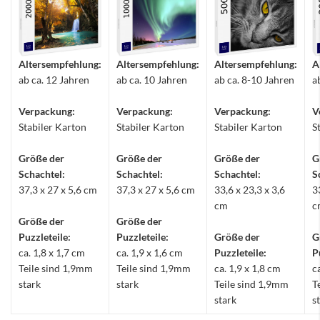
Altersempfehlung:
Altersempfehlung:
Altersempfehlung:
A
ab ca. 12 Jahren
ab ca. 10 Jahren
ab ca. 8-10 Jahren
a
Verpackung:
Verpackung:
Verpackung:
V
Stabiler Karton
Stabiler Karton
Stabiler Karton
S
Größe der
Größe der
Größe der
G
Schachtel:
Schachtel:
Schachtel:
S
37,3 x 27 x 5,6 cm
37,3 x 27 x 5,6 cm
33,6 x 23,3 x 3,6
3
cm
c
Größe der
Größe der
Puzzleteile:
Puzzleteile:
Größe der
G
ca. 1,8 x 1,7 cm
ca. 1,9 x 1,6 cm
Puzzleteile:
P
Teile sind 1,9mm
Teile sind 1,9mm
ca. 1,9 x 1,8 cm
c
stark
stark
Teile sind 1,9mm
T
stark
s