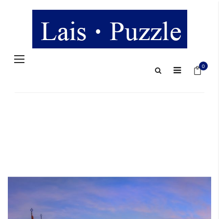
Navigation
Mein 
umschalten
0
Zum
Ende
der
Bildergalerie
springen