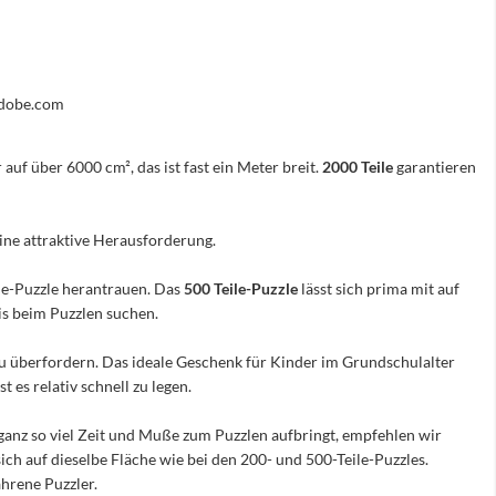
.adobe.com
 auf über 6000 cm², das ist fast ein Meter breit.
2000 Teile
garantieren
eine attraktive Herausforderung.
ile-Puzzle herantrauen. Das
500 Teile-Puzzle
lässt sich prima mit auf
nis beim Puzzlen suchen.
e zu überfordern. Das ideale Geschenk für Kinder im Grundschulalter
 es relativ schnell zu legen.
ganz so viel Zeit und Muße zum Puzzlen aufbringt, empfehlen wir
sich auf dieselbe Fläche wie bei den 200- und 500-Teile-Puzzles.
hrene Puzzler.