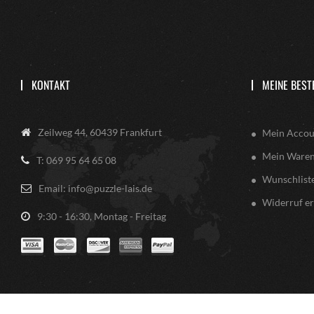
KONTAKT
MEINE BEST
Zeilweg 44, 60439 Frankfurt
Mein Accou
Mein Ware
T: 069 95 64 65 08
Wunschlist
Email: info@puzzle-lais.de
Widerruf er
9:30 - 16:30, Montag - Freitag