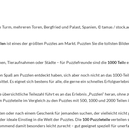
 Turm, mehreren Toren, Bergfried und Palast, Spanien, © tamas / stock
ilen
ist eines der größten Puzzles am Markt. Puzzlen Sie die tollsten Bilder
men, Tieraufnahmen oder Städte – für Puzzlefreunde sind die
1000 Teil
e 
n den Spaß am Puzzlen entdeckt haben, sich aber noch nicht an das 1000-Te
el. Es eignet sich bestens für alle, die gerne ein schnelles Erfolgserleb
e übersichtliche Teilezahl führt es an das Erlebnis „Puzzlen“ heran, ohn
Puzzleteile im Vergleich zu den Puzzles mit 500, 1000 und 2000 Teilen ist
n oder nach einem Geschenk für jemanden suchen, der vielleicht nicht 
 der ideale Einstieg in die Welt der Puzzles. Die
100 Puzzleteile
verteilen 
mmend damit besonders leicht zurecht – gut geeignet speziell für unerfa