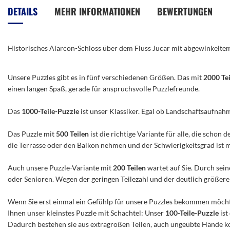
der
DETAILS
MEHR INFORMATIONEN
BEWERTUNGEN
Bildergalerie
springen
Historisches Alarcon-Schloss über dem Fluss Jucar mit abgewinkeltem
Unsere Puzzles gibt es in fünf verschiedenen Größen. Das mit
2000 Te
einen langen Spaß, gerade für anspruchsvolle Puzzlefreunde.
Das
1000-Teile-Puzzle
ist unser Klassiker. Egal ob Landschaftsaufnah
Das Puzzle mit
500 Teilen
ist die richtige Variante für alle, die scho
die Terrasse oder den Balkon nehmen und der Schwierigkeitsgrad ist mitt
Auch unsere Puzzle-Variante mit
200 Teilen
wartet auf Sie. Durch sein
oder Senioren. Wegen der geringen Teilezahl und der deutlich größeren 
Wenn Sie erst einmal ein Gefühlp für unsere Puzzles bekommen möchte
Ihnen unser kleinstes Puzzle mit Schachtel: Unser
100-Teile-Puzzle
ist
Dadurch bestehen sie aus extragroßen Teilen, auch ungeübte Hände ko