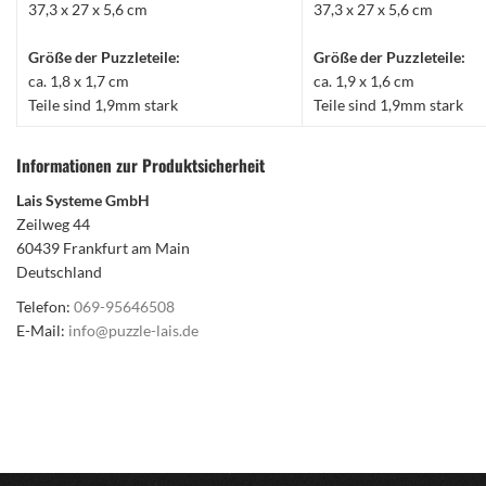
37,3 x 27 x 5,6 cm
37,3 x 27 x 5,6 cm
Größe der Puzzleteile:
Größe der Puzzleteile:
ca. 1,8 x 1,7 cm
ca. 1,9 x 1,6 cm
Teile sind 1,9mm stark
Teile sind 1,9mm stark
Informationen zur Produktsicherheit
Lais Systeme GmbH
Zeilweg 44
60439 Frankfurt am Main
Deutschland
Telefon:
069-95646508
E-Mail:
info@puzzle-lais.de