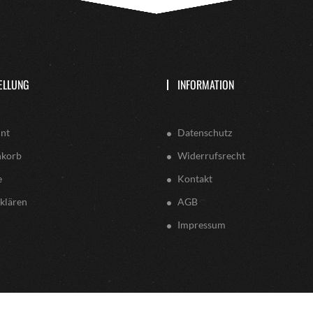
ELLUNG
INFORMATION
nt
Datenschutz
nkorb
Widerrufsrecht
e
Kontakt
klären
AGB
Impressum