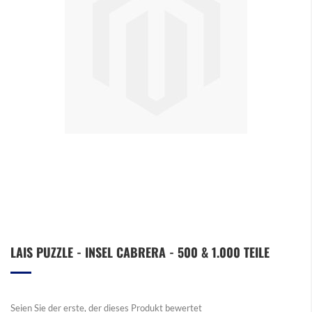
Zum
LAIS PUZZLE - INSEL CABRERA - 500 & 1.000 TEILE
Anfang
der
Bildergalerie
springen
Seien Sie der erste, der dieses Produkt bewertet