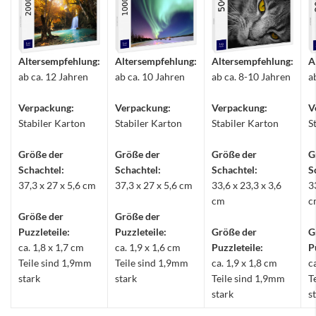
Altersempfehlung:
Altersempfehlung:
Altersempfehlung:
A
ab ca. 12 Jahren
ab ca. 10 Jahren
ab ca. 8-10 Jahren
a
Verpackung:
Verpackung:
Verpackung:
V
Stabiler Karton
Stabiler Karton
Stabiler Karton
S
Größe der
Größe der
Größe der
G
Schachtel:
Schachtel:
Schachtel:
S
37,3 x 27 x 5,6 cm
37,3 x 27 x 5,6 cm
33,6 x 23,3 x 3,6
3
cm
c
Größe der
Größe der
Puzzleteile:
Puzzleteile:
Größe der
G
ca. 1,8 x 1,7 cm
ca. 1,9 x 1,6 cm
Puzzleteile:
P
Teile sind 1,9mm
Teile sind 1,9mm
ca. 1,9 x 1,8 cm
c
stark
stark
Teile sind 1,9mm
T
stark
s