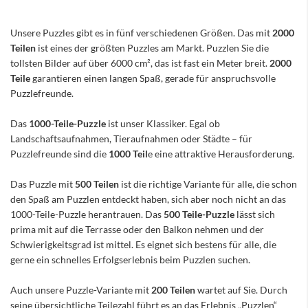
Unsere Puzzles gibt es in fünf verschiedenen Größen. Das mit
2000
Teilen
ist eines der größten Puzzles am Markt. Puzzlen Sie die
tollsten Bilder auf über 6000 cm², das ist fast ein Meter breit.
2000
Teile
garantieren einen langen Spaß, gerade für anspruchsvolle
Puzzlefreunde.
Das
1000-Teile-Puzzle
ist unser Klassiker. Egal ob
Landschaftsaufnahmen, Tieraufnahmen oder Städte – für
Puzzlefreunde sind die
1000 Teil
e eine attraktive Herausforderung.
Das Puzzle mit
500 Teilen
ist die richtige Variante für alle, die schon
den Spaß am Puzzlen entdeckt haben, sich aber noch nicht an das
1000-Teile-Puzzle herantrauen. Das
500 Teile-Puzzle
lässt sich
prima mit auf die Terrasse oder den Balkon nehmen und der
Schwierigkeitsgrad ist mittel. Es eignet sich bestens für alle, die
gerne ein schnelles Erfolgserlebnis beim Puzzlen suchen.
Auch unsere Puzzle-Variante mit
200 Teilen
wartet auf Sie. Durch
seine übersichtliche Teilezahl führt es an das Erlebnis „Puzzlen“