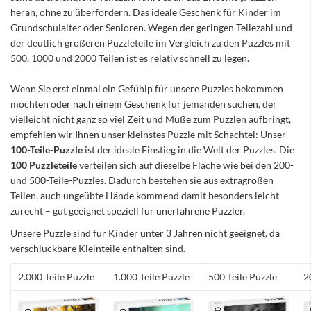
heran, ohne zu überfordern. Das ideale Geschenk für Kinder im
Grundschulalter oder Senioren. Wegen der geringen Teilezahl und
der deutlich größeren Puzzleteile im Vergleich zu den Puzzles mit
500, 1000 und 2000 Teilen ist es relativ schnell zu legen.
Wenn Sie erst einmal ein Gefühlp für unsere Puzzles bekommen
möchten oder nach einem Geschenk für jemanden suchen, der
vielleicht nicht ganz so viel Zeit und Muße zum Puzzlen aufbringt,
empfehlen wir Ihnen unser kleinstes Puzzle mit Schachtel: Unser
100-Teile-Puzzle
ist der ideale Einstieg in die Welt der Puzzles. Die
100 Puzzleteile
verteilen sich auf dieselbe Fläche wie bei den 200-
und 500-Teile-Puzzles. Dadurch bestehen sie aus extragroßen
Teilen, auch ungeübte Hände kommend damit besonders leicht
zurecht – gut geeignet speziell für unerfahrene Puzzler.
Unsere Puzzle sind für Kinder unter 3 Jahren nicht geeignet, da
verschluckbare Kleinteile enthalten sind.
2.000 Teile Puzzle
1.000 Teile Puzzle
500 Teile Puzzle
2