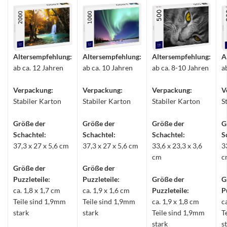
Altersempfehlung:
Altersempfehlung:
Altersempfehlung:
A
ab ca. 12 Jahren
ab ca. 10 Jahren
ab ca. 8-10 Jahren
a
Verpackung:
Verpackung:
Verpackung:
V
Stabiler Karton
Stabiler Karton
Stabiler Karton
S
Größe der
Größe der
Größe der
G
Schachtel:
Schachtel:
Schachtel:
S
37,3 x 27 x 5,6 cm
37,3 x 27 x 5,6 cm
33,6 x 23,3 x 3,6
3
cm
c
Größe der
Größe der
Puzzleteile:
Puzzleteile:
Größe der
G
ca. 1,8 x 1,7 cm
ca. 1,9 x 1,6 cm
Puzzleteile:
P
Teile sind 1,9mm
Teile sind 1,9mm
ca. 1,9 x 1,8 cm
c
stark
stark
Teile sind 1,9mm
T
stark
s