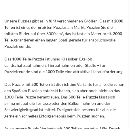
Unsere Puzzles gibt es in fünf verschiedenen Größen. Das mit
2000
Teilen
ist eines der größten Puzzles am Markt. Puzzlen Sie die
tollsten Bilder auf über 6000 cm², das ist fast ein Meter breit.
2000
Teile
garantieren einen langen Spaß, gerade für anspruchsvolle
Puzzlefreunde.
Das
1000-Teile-Puzzle
ist unser Klassiker. Egal ob
Landschaftsaufnahmen, Tieraufnahmen oder Städte – für
Puzzlefreunde sind die
1000 Teil
e eine attraktive Herausforderung.
Das Puzzle mit
500 Teilen
ist die richtige Variante für alle, die schon
den Spaß am Puzzlen entdeckt haben, sich aber noch nicht an das
1000-Teile-Puzzle herantrauen. Das
500 Teile-Puzzle
lässt sich
prima mit auf die Terrasse oder den Balkon nehmen und der
Schwierigkeitsgrad ist mittel. Es eignet sich bestens für alle, die
gerne ein schnelles Erfolgserlebnis beim Puzzlen suchen.
Auch unsere Puzzle-Variante mit
200 Teilen
wartet auf Sie. Durch