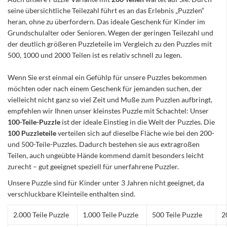
seine übersichtliche Teilezahl führt es an das Erlebnis „Puzzlen“
heran, ohne zu überfordern. Das ideale Geschenk für Kinder im
Grundschulalter oder Senioren. Wegen der geringen Teilezahl und
der deutlich größeren Puzzleteile im Vergleich zu den Puzzles mit
500, 1000 und 2000 Teilen ist es relativ schnell zu legen.
Wenn Sie erst einmal ein Gefühlp für unsere Puzzles bekommen
möchten oder nach einem Geschenk für jemanden suchen, der
vielleicht nicht ganz so viel Zeit und Muße zum Puzzlen aufbringt,
empfehlen wir Ihnen unser kleinstes Puzzle mit Schachtel: Unser
100-Teile-Puzzle
ist der ideale Einstieg in die Welt der Puzzles. Die
100 Puzzleteile
verteilen sich auf dieselbe Fläche wie bei den 200-
und 500-Teile-Puzzles. Dadurch bestehen sie aus extragroßen
Teilen, auch ungeübte Hände kommend damit besonders leicht
zurecht – gut geeignet speziell für unerfahrene Puzzler.
Unsere Puzzle sind für Kinder unter 3 Jahren nicht geeignet, da
verschluckbare Kleinteile enthalten sind.
2.000 Teile Puzzle
1.000 Teile Puzzle
500 Teile Puzzle
2