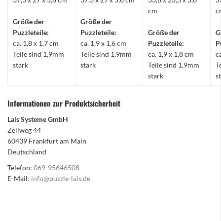
cm
c
Größe der
Größe der
Puzzleteile:
Puzzleteile:
Größe der
G
ca. 1,8 x 1,7 cm
ca. 1,9 x 1,6 cm
Puzzleteile:
P
Teile sind 1,9mm
Teile sind 1,9mm
ca. 1,9 x 1,8 cm
c
stark
stark
Teile sind 1,9mm
T
stark
s
Informationen zur Produktsicherheit
Lais Systeme GmbH
Zeilweg 44
60439 Frankfurt am Main
Deutschland
Telefon:
069-95646508
E-Mail:
info@puzzle-lais.de