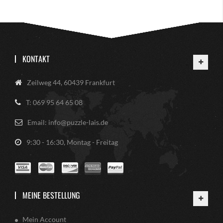
KONTAKT
Zeilweg 44, 60439 Frankfurt
T: 069 95 64 65 08
Email: info@puzzle-lais.de
9:30 - 16:30, Montag - Freitag
MEINE BESTELLUNG
Mein Account