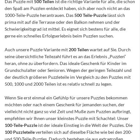
Das Puzzle mit
500 Teilen
ist die richtige Variante für alle, die schon
den Spaß am Puzzlen entdeckt haben, sich aber noch nicht an das
1000-Teile-Puzzle herantrauen. Das
500 Teile-Puzzle
lässt sich
prima mit auf die Terrasse oder den Balkon nehmen und der
Schwierigkeitsgrad ist mittel. Es eignet sich bestens für alle, die
gerne ein schnelles Erfolgserlebnis beim Puzzlen suchen.
Auch unsere Puzzle-Variante mit
200 Teilen
wartet auf Sie. Durch
seine übersichtliche Teilezahl führt es an das Erlebnis „Puzzlen“
heran, ohne zu überfordern. Das ideale Geschenk für Kinder im
Grundschulalter oder Senioren. Wegen der geringen Teilezahl und
der deutlich größeren Puzzleteile im Vergleich zu den Puzzles mit
500, 1000 und 2000 Teilen ist es relativ schnell zu legen.
Wenn Sie erst einmal ein Gefühlp für unsere Puzzles bekommen
möchten oder nach einem Geschenk für jemanden suchen, der
vielleicht nicht ganz so viel Zeit und Muße zum Puzzlen aufbringt,
empfehlen wir Ihnen unser kleinstes Puzzle mit Schachtel: Unser
100-Teile-Puzzle
ist der ideale Einstieg in die Welt der Puzzles. Die
100 Puzzleteile
verteilen sich auf dieselbe Fläche wie bei den 200-
und 500-Teile-Puzzles. Dadurch bestehen sie aus extragroßen