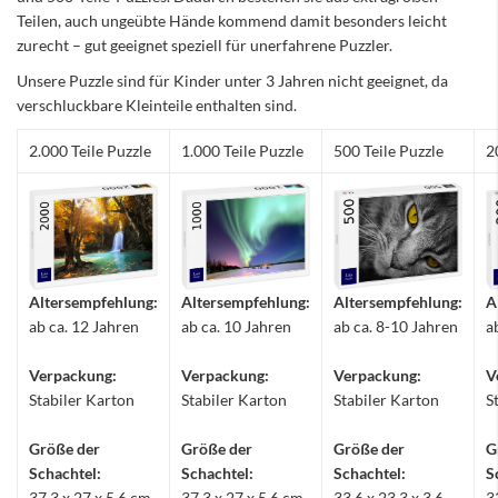
Teilen, auch ungeübte Hände kommend damit besonders leicht
zurecht – gut geeignet speziell für unerfahrene Puzzler.
Unsere Puzzle sind für Kinder unter 3 Jahren nicht geeignet, da
verschluckbare Kleinteile enthalten sind.
2.000 Teile Puzzle
1.000 Teile Puzzle
500 Teile Puzzle
2
Altersempfehlung:
Altersempfehlung:
Altersempfehlung:
A
ab ca. 12 Jahren
ab ca. 10 Jahren
ab ca. 8-10 Jahren
a
Verpackung:
Verpackung:
Verpackung:
V
Stabiler Karton
Stabiler Karton
Stabiler Karton
S
Größe der
Größe der
Größe der
G
Schachtel:
Schachtel:
Schachtel:
S
37,3 x 27 x 5,6 cm
37,3 x 27 x 5,6 cm
33,6 x 23,3 x 3,6
3