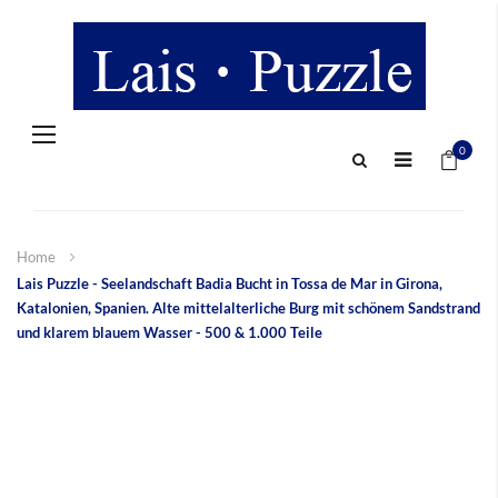
Navigation
Mein 
umschalten
0
Home
Lais Puzzle - Seelandschaft Badia Bucht in Tossa de Mar in Girona,
Katalonien, Spanien. Alte mittelalterliche Burg mit schönem Sandstrand
und klarem blauem Wasser - 500 & 1.000 Teile
Zum
Ende
der
Bildergalerie
springen