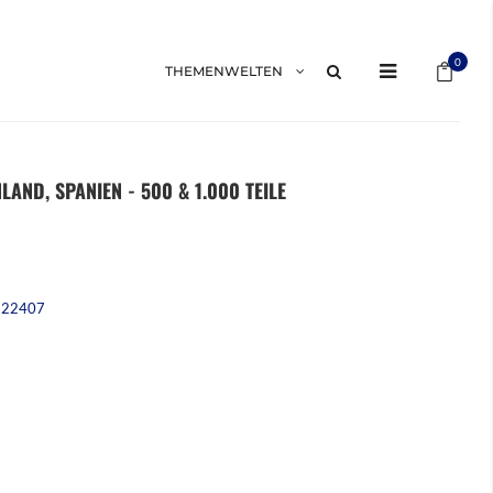
Mein 
0
THEMENWELTEN
AND, SPANIEN - 500 & 1.000 TEILE
222407