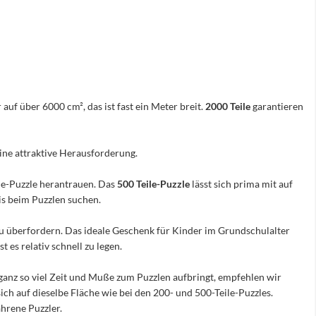
 auf über 6000 cm², das ist fast ein Meter breit.
2000 Teile
garantieren
eine attraktive Herausforderung.
ile-Puzzle herantrauen. Das
500 Teile-Puzzle
lässt sich prima mit auf
nis beim Puzzlen suchen.
e zu überfordern. Das ideale Geschenk für Kinder im Grundschulalter
 es relativ schnell zu legen.
ganz so viel Zeit und Muße zum Puzzlen aufbringt, empfehlen wir
sich auf dieselbe Fläche wie bei den 200- und 500-Teile-Puzzles.
hrene Puzzler.