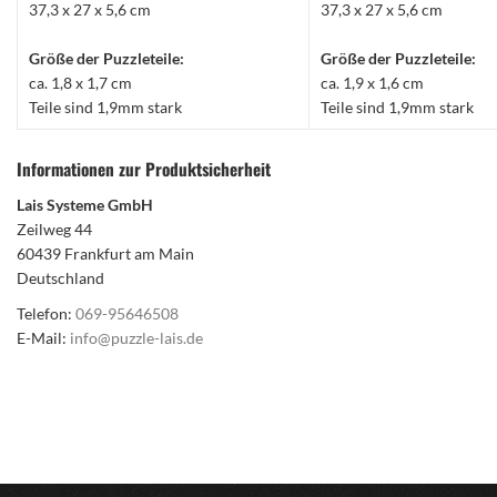
37,3 x 27 x 5,6 cm
37,3 x 27 x 5,6 cm
Größe der Puzzleteile:
Größe der Puzzleteile:
ca. 1,8 x 1,7 cm
ca. 1,9 x 1,6 cm
Teile sind 1,9mm stark
Teile sind 1,9mm stark
Informationen zur Produktsicherheit
Lais Systeme GmbH
Zeilweg 44
60439 Frankfurt am Main
Deutschland
Telefon:
069-95646508
E-Mail:
info@puzzle-lais.de