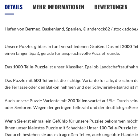
der
DETAILS
MEHR INFORMATIONEN
BEWERTUNGEN
Bildergalerie
springen
Hafen von Bermeo, Baskenland, Spanien, © anderock82 / stock.adobe
Unsere Puzzles gibt es in fünf verschiedenen Größen. Das mit
2000 Te
einen langen Spaß, gerade für anspruchsvolle Puzzlefreunde.
Das
1000-Teile-Puzzle
ist unser Klassiker. Egal ob Landschaftsaufnah
Das Puzzle mit
500 Teilen
ist die richtige Variante für alle, die scho
die Terrasse oder den Balkon nehmen und der Schwierigkeitsgrad ist mitt
Auch unsere Puzzle-Variante mit
200 Teilen
wartet auf Sie. Durch sein
oder Senioren. Wegen der geringen Teilezahl und der deutlich größeren 
Wenn Sie erst einmal ein Gefühlp für unsere Puzzles bekommen möchte
Ihnen unser kleinstes Puzzle mit Schachtel: Unser
100-Teile-Puzzle
ist
Dadurch bestehen sie aus extragroßen Teilen, auch ungeübte Hände ko