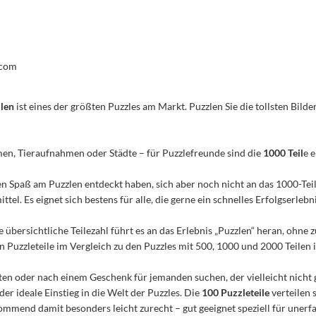
.com
ilen
ist eines der größten Puzzles am Markt. Puzzlen Sie die tollsten Bilder
men, Tieraufnahmen oder Städte – für Puzzlefreunde sind die
1000 Teil
e 
n den Spaß am Puzzlen entdeckt haben, sich aber noch nicht an das 1000-Te
el. Es eignet sich bestens für alle, die gerne ein schnelles Erfolgserleb
e übersichtliche Teilezahl führt es an das Erlebnis „Puzzlen“ heran, ohn
Puzzleteile im Vergleich zu den Puzzles mit 500, 1000 und 2000 Teilen ist
n oder nach einem Geschenk für jemanden suchen, der vielleicht nicht 
 der ideale Einstieg in die Welt der Puzzles. Die
100 Puzzleteile
verteilen 
mmend damit besonders leicht zurecht – gut geeignet speziell für unerfa