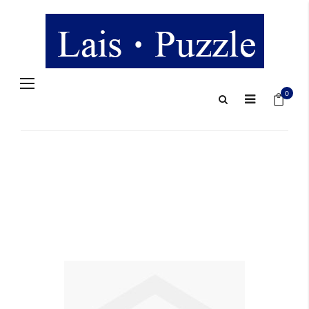
Navigation
Mein 
umschalten
0
Zum
Ende
der
Bildergalerie
springen