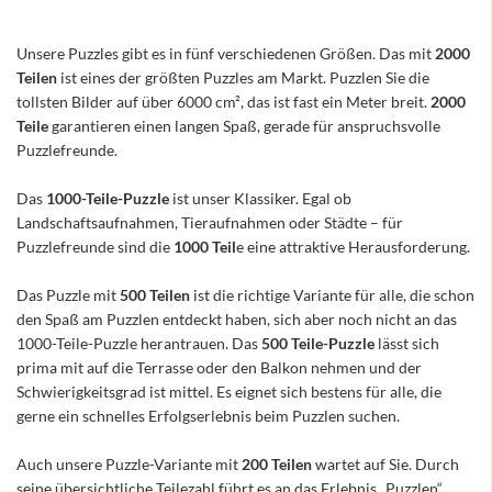
Unsere Puzzles gibt es in fünf verschiedenen Größen. Das mit
2000
Teilen
ist eines der größten Puzzles am Markt. Puzzlen Sie die
tollsten Bilder auf über 6000 cm², das ist fast ein Meter breit.
2000
Teile
garantieren einen langen Spaß, gerade für anspruchsvolle
Puzzlefreunde.
Das
1000-Teile-Puzzle
ist unser Klassiker. Egal ob
Landschaftsaufnahmen, Tieraufnahmen oder Städte – für
Puzzlefreunde sind die
1000 Teil
e eine attraktive Herausforderung.
Das Puzzle mit
500 Teilen
ist die richtige Variante für alle, die schon
den Spaß am Puzzlen entdeckt haben, sich aber noch nicht an das
1000-Teile-Puzzle herantrauen. Das
500 Teile-Puzzle
lässt sich
prima mit auf die Terrasse oder den Balkon nehmen und der
Schwierigkeitsgrad ist mittel. Es eignet sich bestens für alle, die
gerne ein schnelles Erfolgserlebnis beim Puzzlen suchen.
Auch unsere Puzzle-Variante mit
200 Teilen
wartet auf Sie. Durch
seine übersichtliche Teilezahl führt es an das Erlebnis „Puzzlen“