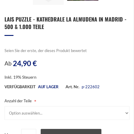
Zum
LAIS PUZZLE - KATHEDRALE LA ALMUDENA IN MADRID -
Anfang
500 & 1.000 TEILE
der
Bildergalerie
springen
Seien Sie der erste, der dieses Produkt bewertet
24,90 €
Ab
Inkl. 19% Steuern
Art. Nr.
VERFÜGBARKEIT
AUF LAGER
p-222602
Anzahl der Teile