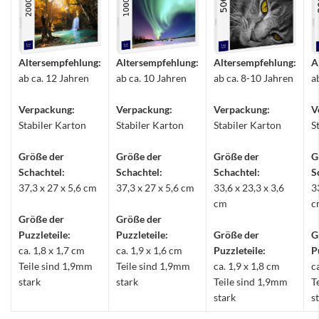
Altersempfehlung:
Altersempfehlung:
Altersempfehlung:
A
ab ca. 12 Jahren
ab ca. 10 Jahren
ab ca. 8-10 Jahren
a
Verpackung:
Verpackung:
Verpackung:
V
Stabiler Karton
Stabiler Karton
Stabiler Karton
S
Größe der
Größe der
Größe der
G
Schachtel:
Schachtel:
Schachtel:
S
37,3 x 27 x 5,6 cm
37,3 x 27 x 5,6 cm
33,6 x 23,3 x 3,6
3
cm
c
Größe der
Größe der
Puzzleteile:
Puzzleteile:
Größe der
G
ca. 1,8 x 1,7 cm
ca. 1,9 x 1,6 cm
Puzzleteile:
P
Teile sind 1,9mm
Teile sind 1,9mm
ca. 1,9 x 1,8 cm
c
stark
stark
Teile sind 1,9mm
T
stark
s