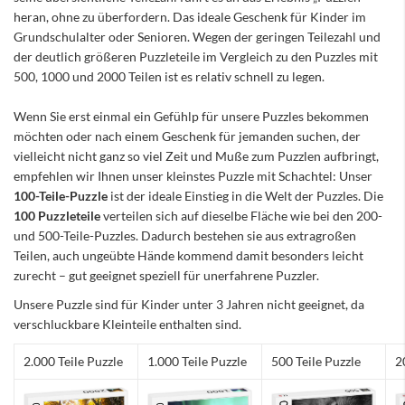
heran, ohne zu überfordern. Das ideale Geschenk für Kinder im
Grundschulalter oder Senioren. Wegen der geringen Teilezahl und
der deutlich größeren Puzzleteile im Vergleich zu den Puzzles mit
500, 1000 und 2000 Teilen ist es relativ schnell zu legen.
Wenn Sie erst einmal ein Gefühlp für unsere Puzzles bekommen
möchten oder nach einem Geschenk für jemanden suchen, der
vielleicht nicht ganz so viel Zeit und Muße zum Puzzlen aufbringt,
empfehlen wir Ihnen unser kleinstes Puzzle mit Schachtel: Unser
100-Teile-Puzzle
ist der ideale Einstieg in die Welt der Puzzles. Die
100 Puzzleteile
verteilen sich auf dieselbe Fläche wie bei den 200-
und 500-Teile-Puzzles. Dadurch bestehen sie aus extragroßen
Teilen, auch ungeübte Hände kommend damit besonders leicht
zurecht – gut geeignet speziell für unerfahrene Puzzler.
Unsere Puzzle sind für Kinder unter 3 Jahren nicht geeignet, da
verschluckbare Kleinteile enthalten sind.
2.000 Teile Puzzle
1.000 Teile Puzzle
500 Teile Puzzle
2