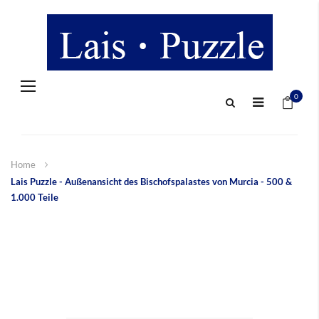
Navigation
Mein 
umschalten
0
Home
Lais Puzzle - Außenansicht des Bischofspalastes von Murcia - 500 &
1.000 Teile
Zum
Ende
der
Bildergalerie
springen