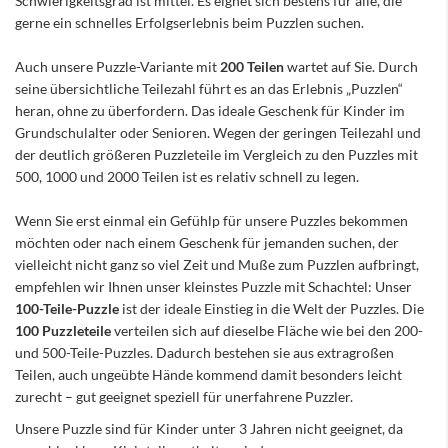
Schwierigkeitsgrad ist mittel. Es eignet sich bestens für alle, die
gerne ein schnelles Erfolgserlebnis beim Puzzlen suchen.
Auch unsere Puzzle-Variante mit
200 Teilen
wartet auf Sie. Durch
seine übersichtliche Teilezahl führt es an das Erlebnis „Puzzlen“
heran, ohne zu überfordern. Das ideale Geschenk für Kinder im
Grundschulalter oder Senioren. Wegen der geringen Teilezahl und
der deutlich größeren Puzzleteile im Vergleich zu den Puzzles mit
500, 1000 und 2000 Teilen ist es relativ schnell zu legen.
Wenn Sie erst einmal ein Gefühlp für unsere Puzzles bekommen
möchten oder nach einem Geschenk für jemanden suchen, der
vielleicht nicht ganz so viel Zeit und Muße zum Puzzlen aufbringt,
empfehlen wir Ihnen unser kleinstes Puzzle mit Schachtel: Unser
100-Teile-Puzzle
ist der ideale Einstieg in die Welt der Puzzles. Die
100 Puzzleteile
verteilen sich auf dieselbe Fläche wie bei den 200-
und 500-Teile-Puzzles. Dadurch bestehen sie aus extragroßen
Teilen, auch ungeübte Hände kommend damit besonders leicht
zurecht – gut geeignet speziell für unerfahrene Puzzler.
Unsere Puzzle sind für Kinder unter 3 Jahren nicht geeignet, da