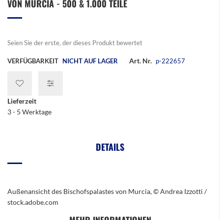
ON MURCIA - 500 & 1.000 TEILE
der
Bildergalerie
springen
Seien Sie der erste, der dieses Produkt bewertet
Art. Nr.
VERFÜGBARKEIT
NICHT AUF LAGER
p-222657
Lieferzeit
3 - 5 Werktage
DETAILS
Außenansicht des Bischofspalastes von Murcia, © Andrea Izzotti /
stock.adobe.com