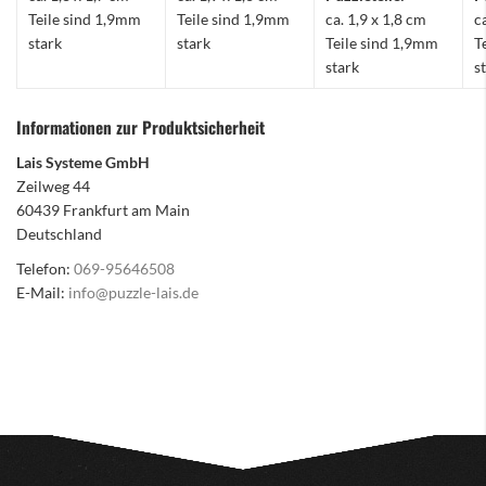
Teile sind 1,9mm
Teile sind 1,9mm
ca. 1,9 x 1,8 cm
c
stark
stark
Teile sind 1,9mm
T
stark
s
Informationen zur Produktsicherheit
Lais Systeme GmbH
Zeilweg 44
60439 Frankfurt am Main
Deutschland
Telefon:
069-95646508
E-Mail:
info@puzzle-lais.de