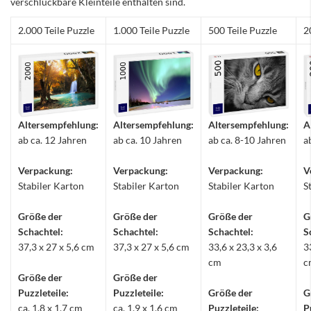
verschluckbare Kleinteile enthalten sind.
2.000 Teile Puzzle
1.000 Teile Puzzle
500 Teile Puzzle
2
Altersempfehlung:
Altersempfehlung:
Altersempfehlung:
A
ab ca. 12 Jahren
ab ca. 10 Jahren
ab ca. 8-10 Jahren
a
Verpackung:
Verpackung:
Verpackung:
V
Stabiler Karton
Stabiler Karton
Stabiler Karton
S
Größe der
Größe der
Größe der
G
Schachtel:
Schachtel:
Schachtel:
S
37,3 x 27 x 5,6 cm
37,3 x 27 x 5,6 cm
33,6 x 23,3 x 3,6
3
cm
c
Größe der
Größe der
Puzzleteile:
Puzzleteile:
Größe der
G
ca. 1,8 x 1,7 cm
ca. 1,9 x 1,6 cm
Puzzleteile:
P