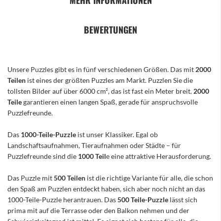
MEHR INFORMATIONEN
BEWERTUNGEN
Unsere Puzzles gibt es in fünf verschiedenen Größen. Das mit
2000
Teilen
ist eines der größten Puzzles am Markt. Puzzlen Sie die
tollsten Bilder auf über 6000 cm², das ist fast ein Meter breit.
2000
Teile
garantieren einen langen Spaß, gerade für anspruchsvolle
Puzzlefreunde.
Das
1000-Teile-Puzzle
ist unser Klassiker. Egal ob
Landschaftsaufnahmen, Tieraufnahmen oder Städte – für
Puzzlefreunde sind die
1000 Teil
e eine attraktive Herausforderung.
Das Puzzle mit
500 Teilen
ist die richtige Variante für alle, die schon
den Spaß am Puzzlen entdeckt haben, sich aber noch nicht an das
1000-Teile-Puzzle herantrauen. Das
500 Teile-Puzzle
lässt sich
prima mit auf die Terrasse oder den Balkon nehmen und der