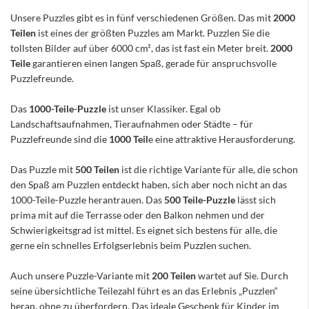
Unsere Puzzles gibt es in fünf verschiedenen Größen. Das mit
2000
Teilen
ist eines der größten Puzzles am Markt. Puzzlen Sie die
tollsten Bilder auf über 6000 cm², das ist fast ein Meter breit.
2000
Teile
garantieren einen langen Spaß, gerade für anspruchsvolle
Puzzlefreunde.
Das
1000-Teile-Puzzle
ist unser Klassiker. Egal ob
Landschaftsaufnahmen, Tieraufnahmen oder Städte – für
Puzzlefreunde sind die
1000 Teil
e eine attraktive Herausforderung.
Das Puzzle mit
500 Teilen
ist die richtige Variante für alle, die schon
den Spaß am Puzzlen entdeckt haben, sich aber noch nicht an das
1000-Teile-Puzzle herantrauen. Das
500 Teile-Puzzle
lässt sich
prima mit auf die Terrasse oder den Balkon nehmen und der
Schwierigkeitsgrad ist mittel. Es eignet sich bestens für alle, die
gerne ein schnelles Erfolgserlebnis beim Puzzlen suchen.
Auch unsere Puzzle-Variante mit
200 Teilen
wartet auf Sie. Durch
seine übersichtliche Teilezahl führt es an das Erlebnis „Puzzlen“
heran, ohne zu überfordern. Das ideale Geschenk für Kinder im