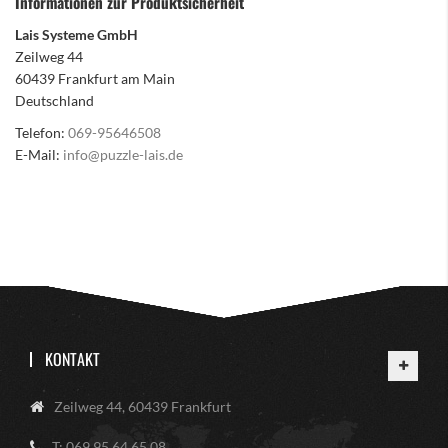
Informationen zur Produktsicherheit
Lais Systeme GmbH
Zeilweg 44
60439 Frankfurt am Main
Deutschland
Telefon:
069-95646508
E-Mail:
info@puzzle-lais.de
KONTAKT
Zeilweg 44, 60439 Frankfurt
T: 069 95 64 65 08