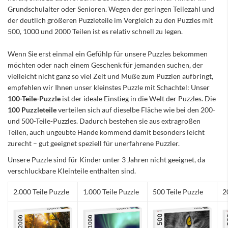
Grundschulalter oder Senioren. Wegen der geringen Teilezahl und
der deutlich größeren Puzzleteile im Vergleich zu den Puzzles mit
500, 1000 und 2000 Teilen ist es relativ schnell zu legen.
Wenn Sie erst einmal ein Gefühlp für unsere Puzzles bekommen
möchten oder nach einem Geschenk für jemanden suchen, der
vielleicht nicht ganz so viel Zeit und Muße zum Puzzlen aufbringt,
empfehlen wir Ihnen unser kleinstes Puzzle mit Schachtel: Unser
100-Teile-Puzzle
ist der ideale Einstieg in die Welt der Puzzles. Die
100 Puzzleteile
verteilen sich auf dieselbe Fläche wie bei den 200-
und 500-Teile-Puzzles. Dadurch bestehen sie aus extragroßen
Teilen, auch ungeübte Hände kommend damit besonders leicht
zurecht – gut geeignet speziell für unerfahrene Puzzler.
Unsere Puzzle sind für Kinder unter 3 Jahren nicht geeignet, da
verschluckbare Kleinteile enthalten sind.
2.000 Teile Puzzle
1.000 Teile Puzzle
500 Teile Puzzle
2