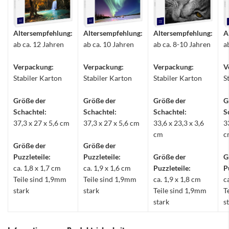
Altersempfehlung:
Altersempfehlung:
Altersempfehlung:
A
ab ca. 12 Jahren
ab ca. 10 Jahren
ab ca. 8-10 Jahren
a
Verpackung:
Verpackung:
Verpackung:
V
Stabiler Karton
Stabiler Karton
Stabiler Karton
S
Größe der
Größe der
Größe der
G
Schachtel:
Schachtel:
Schachtel:
S
37,3 x 27 x 5,6 cm
37,3 x 27 x 5,6 cm
33,6 x 23,3 x 3,6
3
cm
c
Größe der
Größe der
Puzzleteile:
Puzzleteile:
Größe der
G
ca. 1,8 x 1,7 cm
ca. 1,9 x 1,6 cm
Puzzleteile:
P
Teile sind 1,9mm
Teile sind 1,9mm
ca. 1,9 x 1,8 cm
c
stark
stark
Teile sind 1,9mm
T
stark
s