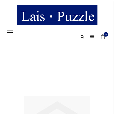
Navigation
Mein 
umschalten
0
Zum
Ende
der
Bildergalerie
springen