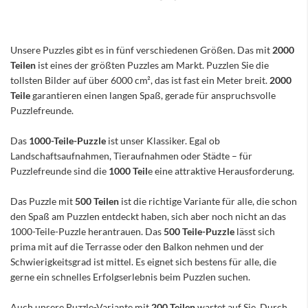
Unsere Puzzles gibt es in fünf verschiedenen Größen. Das mit
2000
Teilen
ist eines der größten Puzzles am Markt. Puzzlen Sie die
tollsten Bilder auf über 6000 cm², das ist fast ein Meter breit.
2000
Teile
garantieren einen langen Spaß, gerade für anspruchsvolle
Puzzlefreunde.
Das
1000-Teile-Puzzle
ist unser Klassiker. Egal ob
Landschaftsaufnahmen, Tieraufnahmen oder Städte – für
Puzzlefreunde sind die
1000 Teil
e eine attraktive Herausforderung.
Das Puzzle mit
500 Teilen
ist die richtige Variante für alle, die schon
den Spaß am Puzzlen entdeckt haben, sich aber noch nicht an das
1000-Teile-Puzzle herantrauen. Das
500 Teile-Puzzle
lässt sich
prima mit auf die Terrasse oder den Balkon nehmen und der
Schwierigkeitsgrad ist mittel. Es eignet sich bestens für alle, die
gerne ein schnelles Erfolgserlebnis beim Puzzlen suchen.
Auch unsere Puzzle-Variante mit
200 Teilen
wartet auf Sie. Durch