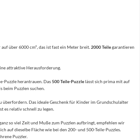
 auf über 6000 cm², das ist fast ein Meter breit.
2000 Teile
garantieren
eine attraktive Herausforderung.
ile-Puzzle herantrauen. Das
500 Teile-Puzzle
lässt sich prima mit auf
nis beim Puzzlen suchen.
e zu überfordern. Das ideale Geschenk für Kinder im Grundschulalter
 es relativ schnell zu legen.
ganz so viel Zeit und Muße zum Puzzlen aufbringt, empfehlen wir
sich auf dieselbe Fläche wie bei den 200- und 500-Teile-Puzzles.
hrene Puzzler.