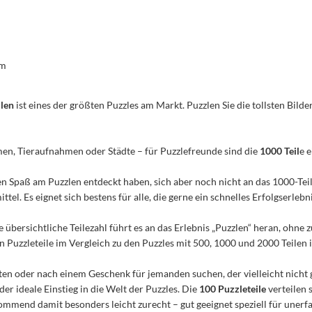
om
ilen
ist eines der größten Puzzles am Markt. Puzzlen Sie die tollsten Bilder
men, Tieraufnahmen oder Städte – für Puzzlefreunde sind die
1000 Teil
e 
n den Spaß am Puzzlen entdeckt haben, sich aber noch nicht an das 1000-Te
el. Es eignet sich bestens für alle, die gerne ein schnelles Erfolgserleb
e übersichtliche Teilezahl führt es an das Erlebnis „Puzzlen“ heran, ohn
Puzzleteile im Vergleich zu den Puzzles mit 500, 1000 und 2000 Teilen ist
n oder nach einem Geschenk für jemanden suchen, der vielleicht nicht 
 der ideale Einstieg in die Welt der Puzzles. Die
100 Puzzleteile
verteilen 
mmend damit besonders leicht zurecht – gut geeignet speziell für unerfa