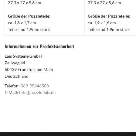
37,3 x 27 x 5,6 cm
37,3 x 27 x 5,6 cm
Größe der Puzzleteile:
Größe der Puzzleteile:
ca. 1,8 x 1,7 cm
ca. 1,9 x 1,6 cm
Teile sind 1,9mm stark
Teile sind 1,9mm stark
Informationen zur Produktsicherheit
Lais Systeme GmbH
Zeilweg 44
60439 Frankfurt am Main
Deutschland
Telefon:
069-95646508
E-Mail:
info@puzzle-lais.de