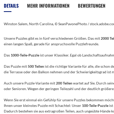
der
DETAILS
MEHR INFORMATIONEN
BEWERTUNGEN
Bildergalerie
springen
Winston Salem, North Carolina, © SeanPavonePhoto / stock.adobe.c
Unsere Puzzles gibt es in fünf verschiedenen Größen. Das mit
2000 Te
einen langen Spaß, gerade für anspruchsvolle Puzzlefreunde.
Das
1000-Teile-Puzzle
ist unser Klassiker. Egal ob Landschaftsaufnah
Das Puzzle mit
500 Teilen
ist die richtige Variante für alle, die scho
die Terrasse oder den Balkon nehmen und der Schwierigkeitsgrad ist mitt
Auch unsere Puzzle-Variante mit
200 Teilen
wartet auf Sie. Durch sein
oder Senioren. Wegen der geringen Teilezahl und der deutlich größeren 
Wenn Sie erst einmal ein Gefühlp für unsere Puzzles bekommen möchte
Ihnen unser kleinstes Puzzle mit Schachtel: Unser
100-Teile-Puzzle
ist
Dadurch bestehen sie aus extragroßen Teilen, auch ungeübte Hände ko