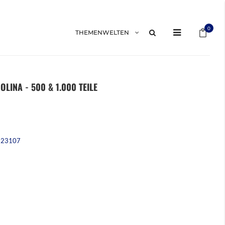
Mein 
0
THEMENWELTEN
LINA - 500 & 1.000 TEILE
223107