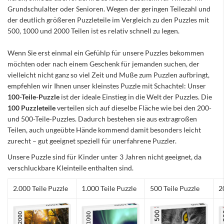
Grundschulalter oder Senioren. Wegen der geringen Teilezahl und
der deutlich größeren Puzzleteile im Vergleich zu den Puzzles mit
500, 1000 und 2000 Teilen ist es relativ schnell zu legen.
Wenn Sie erst einmal ein Gefühlp für unsere Puzzles bekommen
möchten oder nach einem Geschenk für jemanden suchen, der
vielleicht nicht ganz so viel Zeit und Muße zum Puzzlen aufbringt,
empfehlen wir Ihnen unser kleinstes Puzzle mit Schachtel: Unser
100-Teile-Puzzle
ist der ideale Einstieg in die Welt der Puzzles. Die
100 Puzzleteile
verteilen sich auf dieselbe Fläche wie bei den 200-
und 500-Teile-Puzzles. Dadurch bestehen sie aus extragroßen
Teilen, auch ungeübte Hände kommend damit besonders leicht
zurecht – gut geeignet speziell für unerfahrene Puzzler.
Unsere Puzzle sind für Kinder unter 3 Jahren nicht geeignet, da
verschluckbare Kleinteile enthalten sind.
2.000 Teile Puzzle
1.000 Teile Puzzle
500 Teile Puzzle
2