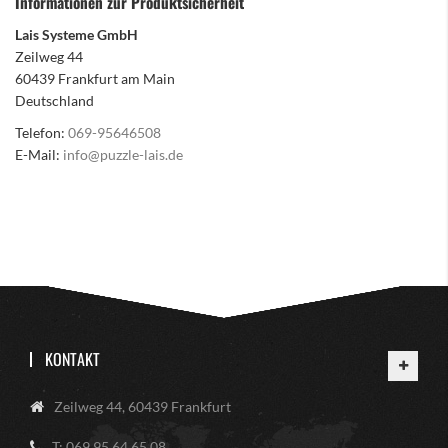
Informationen zur Produktsicherheit
Lais Systeme GmbH
Zeilweg 44
60439 Frankfurt am Main
Deutschland
Telefon:
069-95646508
E-Mail:
info@puzzle-lais.de
KONTAKT
Zeilweg 44, 60439 Frankfurt
T: 069 95 64 65 08