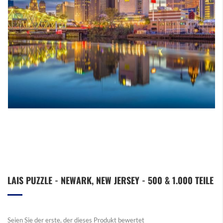
Zum
LAIS PUZZLE - NEWARK, NEW JERSEY - 500 & 1.000 TEILE
Anfang
der
Bildergalerie
springen
Seien Sie der erste, der dieses Produkt bewertet