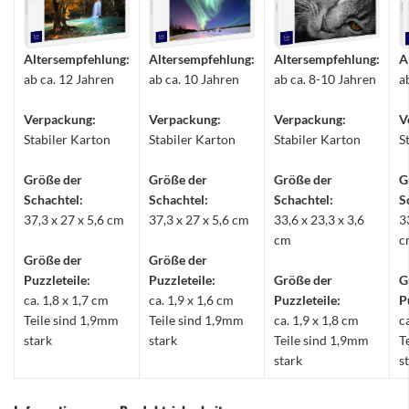
Altersempfehlung:
Altersempfehlung:
Altersempfehlung:
A
ab ca. 12 Jahren
ab ca. 10 Jahren
ab ca. 8-10 Jahren
a
Verpackung:
Verpackung:
Verpackung:
V
Stabiler Karton
Stabiler Karton
Stabiler Karton
S
Größe der
Größe der
Größe der
G
Schachtel:
Schachtel:
Schachtel:
S
37,3 x 27 x 5,6 cm
37,3 x 27 x 5,6 cm
33,6 x 23,3 x 3,6
3
cm
c
Größe der
Größe der
Puzzleteile:
Puzzleteile:
Größe der
G
ca. 1,8 x 1,7 cm
ca. 1,9 x 1,6 cm
Puzzleteile:
P
Teile sind 1,9mm
Teile sind 1,9mm
ca. 1,9 x 1,8 cm
c
stark
stark
Teile sind 1,9mm
T
stark
s