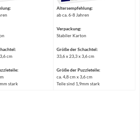
hlung:
Altersempfehlung:
hren
ab ca. 6-8 Jahren
Verpackung:
ton
Stabiler Karton
hachtel:
Größe der Schachtel:
 3,6 cm
33,6 x 23,3 x 3,6 cm
zzleteile:
Größe der Puzzleteile:
 cm
ca. 4,8 cm x 3,6 cm
,9mm stark
Teile sind 1,9mm stark