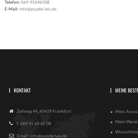
Telefon:
069-95646508
E-Mail:
info@puzzle-lais.de
KONTAKT
MEINE BEST
Zeilweg 44, 60439 Frankfurt
Mein Accou
Mein Ware
T: 069 95 64 65 08
Wunschlist
Email: info@puzzle-lais.de