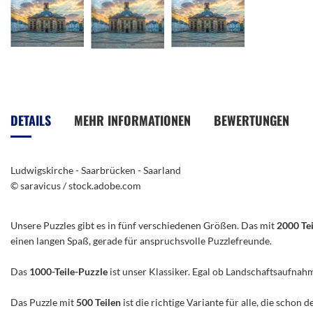
Zum
Anfang
der
DETAILS
MEHR INFORMATIONEN
BEWERTUNGEN
Bildergalerie
springen
Ludwigskirche - Saarbrücken - Saarland
© saravicus / stock.adobe.com
Unsere Puzzles gibt es in fünf verschiedenen Größen. Das mit
2000 Te
einen langen Spaß, gerade für anspruchsvolle Puzzlefreunde.
Das
1000-Teile-Puzzle
ist unser Klassiker. Egal ob Landschaftsaufnah
Das Puzzle mit
500 Teilen
ist die richtige Variante für alle, die scho