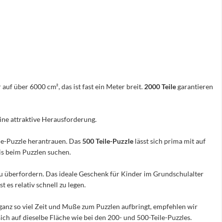
 auf über 6000 cm², das ist fast ein Meter breit.
2000 Teile
garantieren
eine attraktive Herausforderung.
ile-Puzzle herantrauen. Das
500 Teile-Puzzle
lässt sich prima mit auf
nis beim Puzzlen suchen.
e zu überfordern. Das ideale Geschenk für Kinder im Grundschulalter
 es relativ schnell zu legen.
ganz so viel Zeit und Muße zum Puzzlen aufbringt, empfehlen wir
sich auf dieselbe Fläche wie bei den 200- und 500-Teile-Puzzles.