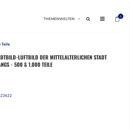
Mein 
0
THEMENWELTEN
 Teile
TADTBILD-LUFTBILD DER MITTELALTERLICHEN STADT
S - 500 & 1.000 TEILE
223622