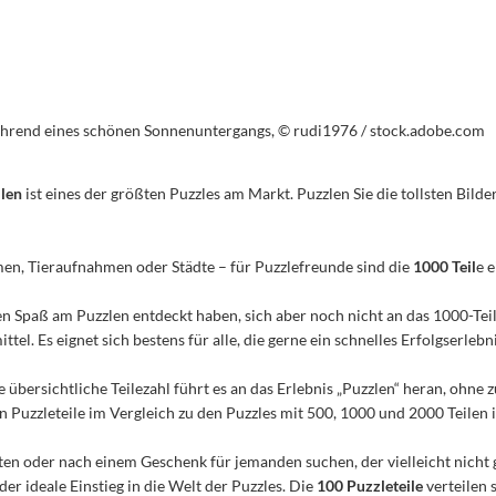
t während eines schönen Sonnenuntergangs, © rudi1976 / stock.adobe.com
ilen
ist eines der größten Puzzles am Markt. Puzzlen Sie die tollsten Bilder
men, Tieraufnahmen oder Städte – für Puzzlefreunde sind die
1000 Teil
e 
n den Spaß am Puzzlen entdeckt haben, sich aber noch nicht an das 1000-Te
el. Es eignet sich bestens für alle, die gerne ein schnelles Erfolgserleb
e übersichtliche Teilezahl führt es an das Erlebnis „Puzzlen“ heran, ohn
Puzzleteile im Vergleich zu den Puzzles mit 500, 1000 und 2000 Teilen ist
n oder nach einem Geschenk für jemanden suchen, der vielleicht nicht 
 der ideale Einstieg in die Welt der Puzzles. Die
100 Puzzleteile
verteilen 