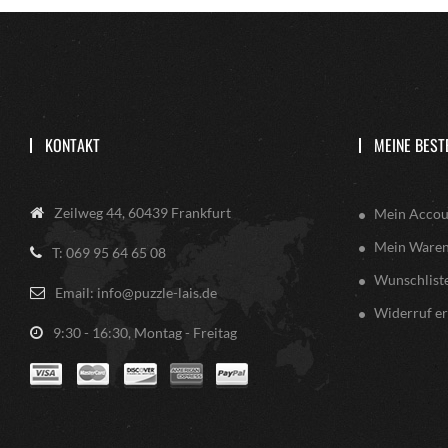
KONTAKT
MEINE BEST
Zeilweg 44, 60439 Frankfurt
Mein Accou
Mein Ware
T: 069 95 64 65 08
Wunschlist
Email: info@puzzle-lais.de
Widerruf er
9:30 - 16:30, Montag - Freitag