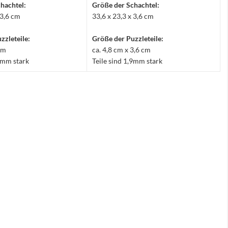
hachtel:
Größe der Schachtel:
 3,6 cm
33,6 x 23,3 x 3,6 cm
zzleteile:
Größe der Puzzleteile:
 cm
ca. 4,8 cm x 3,6 cm
,9mm stark
Teile sind 1,9mm stark