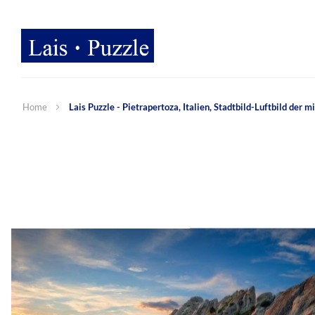
Home
Lais Puzzle - Pietrapertoza, Italien, Stadtbild-Luftbild der
Zum
Ende
der
Bildergalerie
springen