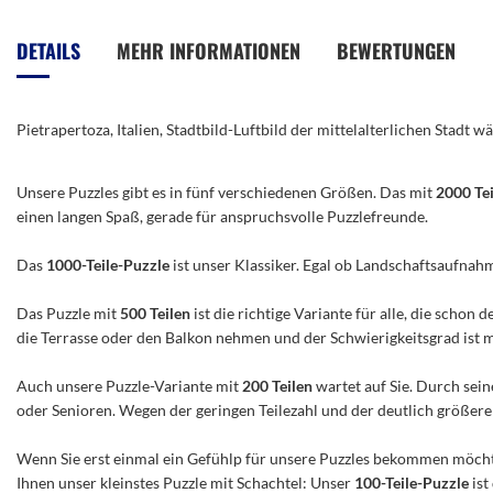
Anfang
der
DETAILS
MEHR INFORMATIONEN
BEWERTUNGEN
Bildergalerie
springen
Pietrapertoza, Italien, Stadtbild-Luftbild der mittelalterlichen Stad
Unsere Puzzles gibt es in fünf verschiedenen Größen. Das mit
2000 Te
einen langen Spaß, gerade für anspruchsvolle Puzzlefreunde.
Das
1000-Teile-Puzzle
ist unser Klassiker. Egal ob Landschaftsaufnah
Das Puzzle mit
500 Teilen
ist die richtige Variante für alle, die scho
die Terrasse oder den Balkon nehmen und der Schwierigkeitsgrad ist mitt
Auch unsere Puzzle-Variante mit
200 Teilen
wartet auf Sie. Durch sein
oder Senioren. Wegen der geringen Teilezahl und der deutlich größeren 
Wenn Sie erst einmal ein Gefühlp für unsere Puzzles bekommen möchte
Ihnen unser kleinstes Puzzle mit Schachtel: Unser
100-Teile-Puzzle
ist