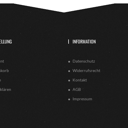
ELLUNG
INFORMATION
nt
Datenschutz
nkorb
Widerrufsrecht
e
Kontakt
klären
AGB
Impressum