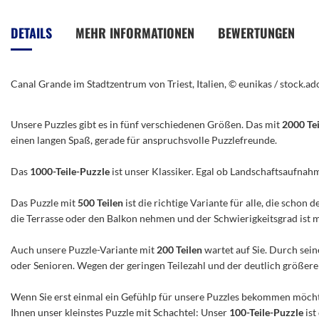
Anfang
der
DETAILS
MEHR INFORMATIONEN
BEWERTUNGEN
Bildergalerie
springen
Canal Grande im Stadtzentrum von Triest, Italien, © eunikas / stock.a
Unsere Puzzles gibt es in fünf verschiedenen Größen. Das mit
2000 Te
einen langen Spaß, gerade für anspruchsvolle Puzzlefreunde.
Das
1000-Teile-Puzzle
ist unser Klassiker. Egal ob Landschaftsaufnah
Das Puzzle mit
500 Teilen
ist die richtige Variante für alle, die scho
die Terrasse oder den Balkon nehmen und der Schwierigkeitsgrad ist mitt
Auch unsere Puzzle-Variante mit
200 Teilen
wartet auf Sie. Durch sein
oder Senioren. Wegen der geringen Teilezahl und der deutlich größeren 
Wenn Sie erst einmal ein Gefühlp für unsere Puzzles bekommen möchte
Ihnen unser kleinstes Puzzle mit Schachtel: Unser
100-Teile-Puzzle
ist