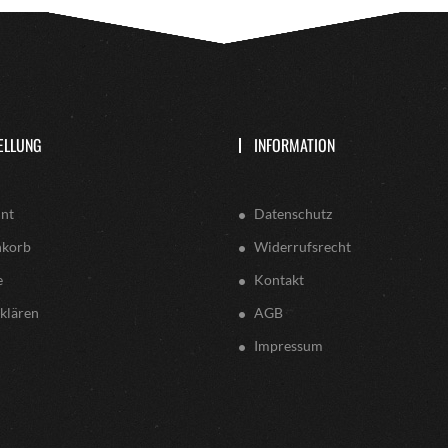
ELLUNG
INFORMATION
nt
Datenschutz
nkorb
Widerrufsrecht
e
Kontakt
klären
AGB
Impressum