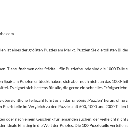
dobe.com
ilen
ist eines der größten Puzzles am Markt. Puzzlen Sie die tollsten Bilder
men, Tieraufnahmen oder Städte – für Puzzlefreunde sind die
1000 Teil
e 
n den Spaß am Puzzlen entdeckt haben, sich aber noch nicht an das 1000-Te
el. Es eignet sich bestens für alle, die gerne ein schnelles Erfolgserleb
e übersichtliche Teilezahl führt es an das Erlebnis „Puzzlen“ heran, ohn
Puzzleteile im Vergleich zu den Puzzles mit 500, 1000 und 2000 Teilen ist
n oder nach einem Geschenk für jemanden suchen, der vielleicht nicht 
 der ideale Einstieg in die Welt der Puzzles. Die
100 Puzzleteile
verteilen 