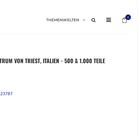
Mein 
0
THEMENWELTEN
RUM VON TRIEST, ITALIEN - 500 & 1.000 TEILE
223787