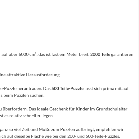
 auf über 6000 cm², das ist fast ein Meter breit.
2000 Teile
garantieren
eine attraktive Herausforderung.
ile-Puzzle herantrauen. Das
500 Teile-Puzzle
lässt sich prima mit auf
nis beim Puzzlen suchen.
e zu überfordern. Das ideale Geschenk für Kinder im Grundschulalter
 es relativ schnell zu legen.
ganz so viel Zeit und Muße zum Puzzlen aufbringt, empfehlen wir
sich auf dieselbe Fläche wie bei den 200- und 500-Teile-Puzzles.