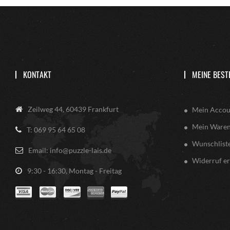
KONTAKT
MEINE BEST
Zeilweg 44, 60439 Frankfurt
Mein Accou
Mein Ware
T: 069 95 64 65 08
Wunschlist
Email: info@puzzle-lais.de
Widerruf er
9:30 - 16:30, Montag - Freitag