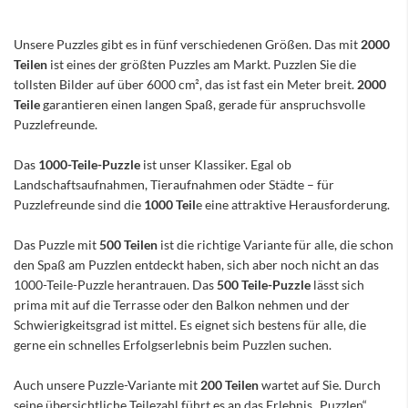
Unsere Puzzles gibt es in fünf verschiedenen Größen. Das mit
2000
Teilen
ist eines der größten Puzzles am Markt. Puzzlen Sie die
tollsten Bilder auf über 6000 cm², das ist fast ein Meter breit.
2000
Teile
garantieren einen langen Spaß, gerade für anspruchsvolle
Puzzlefreunde.
Das
1000-Teile-Puzzle
ist unser Klassiker. Egal ob
Landschaftsaufnahmen, Tieraufnahmen oder Städte – für
Puzzlefreunde sind die
1000 Teil
e eine attraktive Herausforderung.
Das Puzzle mit
500 Teilen
ist die richtige Variante für alle, die schon
den Spaß am Puzzlen entdeckt haben, sich aber noch nicht an das
1000-Teile-Puzzle herantrauen. Das
500 Teile-Puzzle
lässt sich
prima mit auf die Terrasse oder den Balkon nehmen und der
Schwierigkeitsgrad ist mittel. Es eignet sich bestens für alle, die
gerne ein schnelles Erfolgserlebnis beim Puzzlen suchen.
Auch unsere Puzzle-Variante mit
200 Teilen
wartet auf Sie. Durch
seine übersichtliche Teilezahl führt es an das Erlebnis „Puzzlen“