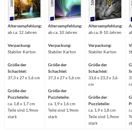
Altersempfehlung:
Altersempfehlung:
Altersempfehlung:
A
ab ca. 12 Jahren
ab ca. 10 Jahren
ab ca. 8-10 Jahren
a
Verpackung:
Verpackung:
Verpackung:
V
Stabiler Karton
Stabiler Karton
Stabiler Karton
S
Größe der
Größe der
Größe der
G
Schachtel:
Schachtel:
Schachtel:
S
37,3 x 27 x 5,6 cm
37,3 x 27 x 5,6 cm
33,6 x 23,3 x 3,6
3
cm
c
Größe der
Größe der
Puzzleteile:
Puzzleteile:
Größe der
G
ca. 1,8 x 1,7 cm
ca. 1,9 x 1,6 cm
Puzzleteile:
P
Teile sind 1,9mm
Teile sind 1,9mm
ca. 1,9 x 1,8 cm
c
stark
stark
Teile sind 1,9mm
T
stark
s