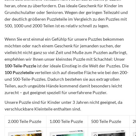
heran, ohne zu überfordern. Das ideale Geschenk für Kinder im
Grundschulalter oder Senioren. Wegen der geringen Teilezahl und
der deutlich größeren Puzzleteile im Vergleich zu den Puzzles mit
500, 1000 und 2000 Teilen ist es relativ schnell zu legen.
Wenn Sie erst einmal ein Gefühlp für unsere Puzzles bekommen
möchten oder nach einem Geschenk für jemanden suchen, der
vielleicht nicht ganz so viel Zeit und Muße zum Puzzlen aufbringt,
empfehlen wir Ihnen unser kleinstes Puzzle mit Schachtel: Unser
100-Teile-Puzzle
ist der ideale Einstieg in die Welt der Puzzles. Die
100 Puzzleteile
verteilen sich auf dieselbe Fläche wie bei den 200-
und 500-Teile-Puzzles. Dadurch bestehen sie aus extragroßen
Teilen, auch ungeübte Hände kommend damit besonders leicht
zurecht – gut geeignet speziell für unerfahrene Puzzler.
Unsere Puzzle sind für Kinder unter 3 Jahren nicht geeignet, da
verschluckbare Kleinteile enthalten sind.
2.000 Teile Puzzle
1.000 Teile Puzzle
500 Teile Puzzle
2