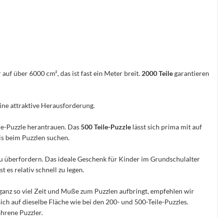
 auf über 6000 cm², das ist fast ein Meter breit.
2000 Teile
garantieren
eine attraktive Herausforderung.
ile-Puzzle herantrauen. Das
500 Teile-Puzzle
lässt sich prima mit auf
nis beim Puzzlen suchen.
e zu überfordern. Das ideale Geschenk für Kinder im Grundschulalter
 es relativ schnell zu legen.
ganz so viel Zeit und Muße zum Puzzlen aufbringt, empfehlen wir
sich auf dieselbe Fläche wie bei den 200- und 500-Teile-Puzzles.
hrene Puzzler.