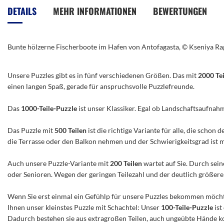
der
DETAILS
MEHR INFORMATIONEN
BEWERTUNGEN
Bildergalerie
springen
Bunte hölzerne Fischerboote im Hafen von Antofagasta, © Kseniya Ra
Unsere Puzzles gibt es in fünf verschiedenen Größen. Das mit
2000 Te
einen langen Spaß, gerade für anspruchsvolle Puzzlefreunde.
Das
1000-Teile-Puzzle
ist unser Klassiker. Egal ob Landschaftsaufnah
Das Puzzle mit
500 Teilen
ist die richtige Variante für alle, die scho
die Terrasse oder den Balkon nehmen und der Schwierigkeitsgrad ist mitt
Auch unsere Puzzle-Variante mit
200 Teilen
wartet auf Sie. Durch sein
oder Senioren. Wegen der geringen Teilezahl und der deutlich größeren 
Wenn Sie erst einmal ein Gefühlp für unsere Puzzles bekommen möchte
Ihnen unser kleinstes Puzzle mit Schachtel: Unser
100-Teile-Puzzle
ist
Dadurch bestehen sie aus extragroßen Teilen, auch ungeübte Hände ko