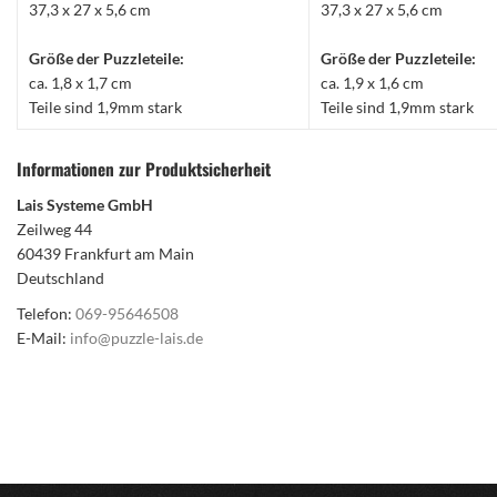
37,3 x 27 x 5,6 cm
37,3 x 27 x 5,6 cm
Größe der Puzzleteile:
Größe der Puzzleteile:
ca. 1,8 x 1,7 cm
ca. 1,9 x 1,6 cm
Teile sind 1,9mm stark
Teile sind 1,9mm stark
Informationen zur Produktsicherheit
Lais Systeme GmbH
Zeilweg 44
60439 Frankfurt am Main
Deutschland
Telefon:
069-95646508
E-Mail:
info@puzzle-lais.de