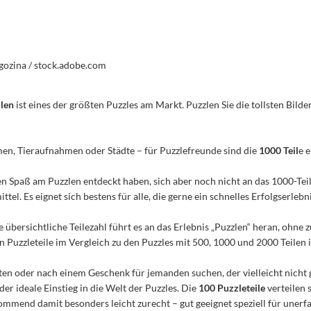
gozina / stock.adobe.com
ilen
ist eines der größten Puzzles am Markt. Puzzlen Sie die tollsten Bilder
men, Tieraufnahmen oder Städte – für Puzzlefreunde sind die
1000 Teil
e 
n den Spaß am Puzzlen entdeckt haben, sich aber noch nicht an das 1000-Te
el. Es eignet sich bestens für alle, die gerne ein schnelles Erfolgserleb
e übersichtliche Teilezahl führt es an das Erlebnis „Puzzlen“ heran, ohn
Puzzleteile im Vergleich zu den Puzzles mit 500, 1000 und 2000 Teilen ist
n oder nach einem Geschenk für jemanden suchen, der vielleicht nicht 
 der ideale Einstieg in die Welt der Puzzles. Die
100 Puzzleteile
verteilen 
mmend damit besonders leicht zurecht – gut geeignet speziell für unerfa