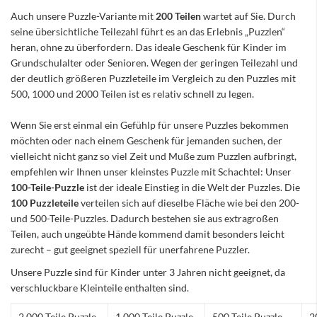
Auch unsere Puzzle-Variante mit
200 Teilen
wartet auf Sie. Durch
seine übersichtliche Teilezahl führt es an das Erlebnis „Puzzlen“
heran, ohne zu überfordern. Das ideale Geschenk für Kinder im
Grundschulalter oder Senioren. Wegen der geringen Teilezahl und
der deutlich größeren Puzzleteile im Vergleich zu den Puzzles mit
500, 1000 und 2000 Teilen ist es relativ schnell zu legen.
Wenn Sie erst einmal ein Gefühlp für unsere Puzzles bekommen
möchten oder nach einem Geschenk für jemanden suchen, der
vielleicht nicht ganz so viel Zeit und Muße zum Puzzlen aufbringt,
empfehlen wir Ihnen unser kleinstes Puzzle mit Schachtel: Unser
100-Teile-Puzzle
ist der ideale Einstieg in die Welt der Puzzles. Die
100 Puzzleteile
verteilen sich auf dieselbe Fläche wie bei den 200-
und 500-Teile-Puzzles. Dadurch bestehen sie aus extragroßen
Teilen, auch ungeübte Hände kommend damit besonders leicht
zurecht – gut geeignet speziell für unerfahrene Puzzler.
Unsere Puzzle sind für Kinder unter 3 Jahren nicht geeignet, da
verschluckbare Kleinteile enthalten sind.
2.000 Teile Puzzle
1.000 Teile Puzzle
500 Teile Puzzle
2