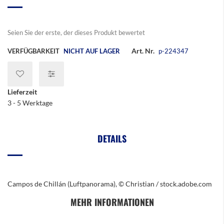
Bildergalerie
springen
Seien Sie der erste, der dieses Produkt bewertet
Art. Nr.
VERFÜGBARKEIT
NICHT AUF LAGER
p-224347
Lieferzeit
3 - 5 Werktage
DETAILS
Campos de Chillán (Luftpanorama), © Christian / stock.adobe.com
MEHR INFORMATIONEN