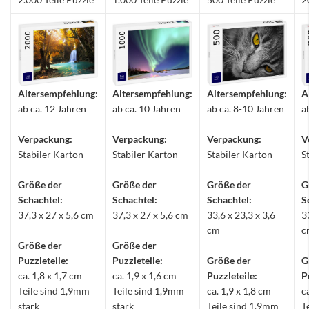
Altersempfehlung:
Altersempfehlung:
Altersempfehlung:
A
ab ca. 12 Jahren
ab ca. 10 Jahren
ab ca. 8-10 Jahren
a
Verpackung:
Verpackung:
Verpackung:
V
Stabiler Karton
Stabiler Karton
Stabiler Karton
S
Größe der
Größe der
Größe der
G
Schachtel:
Schachtel:
Schachtel:
S
37,3 x 27 x 5,6 cm
37,3 x 27 x 5,6 cm
33,6 x 23,3 x 3,6
3
cm
c
Größe der
Größe der
Puzzleteile:
Puzzleteile:
Größe der
G
ca. 1,8 x 1,7 cm
ca. 1,9 x 1,6 cm
Puzzleteile:
P
Teile sind 1,9mm
Teile sind 1,9mm
ca. 1,9 x 1,8 cm
c
stark
stark
Teile sind 1,9mm
T