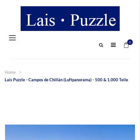
Navigation
Mein 
umschalten
0
Home
Lais Puzzle - Campos de Chillán (Luftpanorama) - 500 & 1.000 Teile
Zum
Ende
der
Bildergalerie
springen