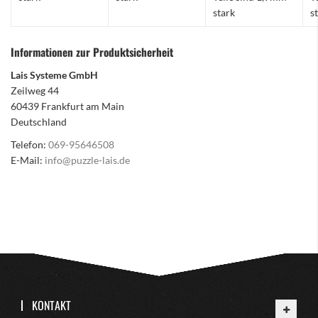
stark
s
Informationen zur Produktsicherheit
Lais Systeme GmbH
Zeilweg 44
60439 Frankfurt am Main
Deutschland
Telefon:
069-95646508
E-Mail:
info@puzzle-lais.de
KONTAKT