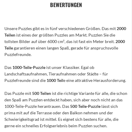
BEWERTUNGEN
Unsere Puzzles gibt es in fünf verschiedenen Größen. Das mit
2000
Teilen
ist eines der größten Puzzles am Markt. Puzzlen Sie die
tollsten Bilder auf über 6000 cm², das ist fast ein Meter breit.
2000
Teile
garantieren einen langen Spaß, gerade für anspruchsvolle
Puzzlefreunde.
Das
1000-Teile-Puzzle
ist unser Klassiker. Egal ob
Landschaftsaufnahmen, Tieraufnahmen oder Städte – für
Puzzlefreunde sind die
1000 Teil
e eine attraktive Herausforderung.
Das Puzzle mit
500 Teilen
ist die richtige Variante für alle, die schon
den Spaß am Puzzlen entdeckt haben, sich aber noch nicht an das
1000-Teile-Puzzle herantrauen. Das
500 Teile-Puzzle
lässt sich
prima mit auf die Terrasse oder den Balkon nehmen und der
Schwierigkeitsgrad ist mittel. Es eignet sich bestens für alle, die
gerne ein schnelles Erfolgserlebnis beim Puzzlen suchen.