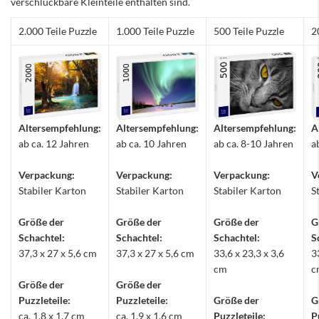
verschluckbare Kleinteile enthalten sind.
2.000 Teile Puzzle
1.000 Teile Puzzle
500 Teile Puzzle
2
Altersempfehlung:
Altersempfehlung:
Altersempfehlung:
A
ab ca. 12 Jahren
ab ca. 10 Jahren
ab ca. 8-10 Jahren
a
Verpackung:
Verpackung:
Verpackung:
V
Stabiler Karton
Stabiler Karton
Stabiler Karton
S
Größe der
Größe der
Größe der
G
Schachtel:
Schachtel:
Schachtel:
S
37,3 x 27 x 5,6 cm
37,3 x 27 x 5,6 cm
33,6 x 23,3 x 3,6
3
cm
c
Größe der
Größe der
Puzzleteile:
Puzzleteile:
Größe der
G
ca. 1,8 x 1,7 cm
ca. 1,9 x 1,6 cm
Puzzleteile:
P