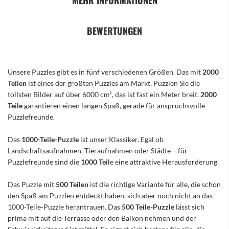
MEHR INFORMATIONEN
BEWERTUNGEN
Unsere Puzzles gibt es in fünf verschiedenen Größen. Das mit
2000
Teilen
ist eines der größten Puzzles am Markt. Puzzlen Sie die
tollsten Bilder auf über 6000 cm², das ist fast ein Meter breit.
2000
Teile
garantieren einen langen Spaß, gerade für anspruchsvolle
Puzzlefreunde.
Das
1000-Teile-Puzzle
ist unser Klassiker. Egal ob
Landschaftsaufnahmen, Tieraufnahmen oder Städte – für
Puzzlefreunde sind die
1000 Teil
e eine attraktive Herausforderung.
Das Puzzle mit
500 Teilen
ist die richtige Variante für alle, die schon
den Spaß am Puzzlen entdeckt haben, sich aber noch nicht an das
1000-Teile-Puzzle herantrauen. Das
500 Teile-Puzzle
lässt sich
prima mit auf die Terrasse oder den Balkon nehmen und der