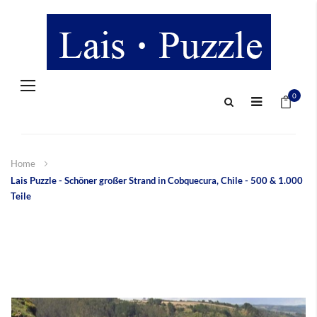
Navigation
Mein 
umschalten
0
Home
Lais Puzzle - Schöner großer Strand in Cobquecura, Chile - 500 & 1.000
Teile
Zum
Ende
der
Bildergalerie
springen