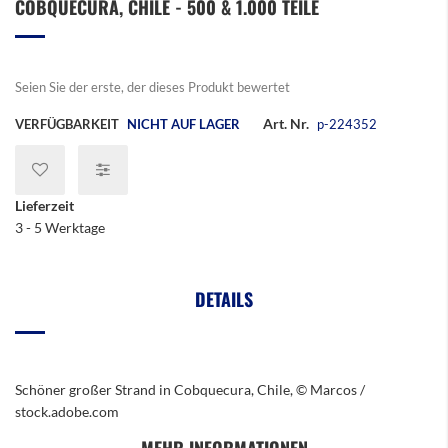
OBQUECURA, CHILE - 500 & 1.000 TEILE
der
Bildergalerie
springen
Seien Sie der erste, der dieses Produkt bewertet
Art. Nr.
VERFÜGBARKEIT
NICHT AUF LAGER
p-224352
Lieferzeit
3 - 5 Werktage
DETAILS
Schöner großer Strand in Cobquecura, Chile, © Marcos /
stock.adobe.com