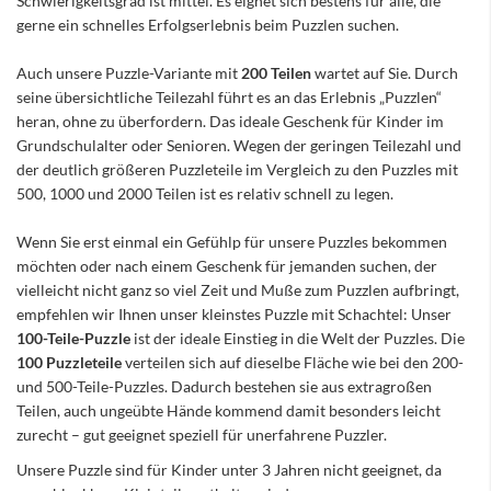
Schwierigkeitsgrad ist mittel. Es eignet sich bestens für alle, die
gerne ein schnelles Erfolgserlebnis beim Puzzlen suchen.
Auch unsere Puzzle-Variante mit
200 Teilen
wartet auf Sie. Durch
seine übersichtliche Teilezahl führt es an das Erlebnis „Puzzlen“
heran, ohne zu überfordern. Das ideale Geschenk für Kinder im
Grundschulalter oder Senioren. Wegen der geringen Teilezahl und
der deutlich größeren Puzzleteile im Vergleich zu den Puzzles mit
500, 1000 und 2000 Teilen ist es relativ schnell zu legen.
Wenn Sie erst einmal ein Gefühlp für unsere Puzzles bekommen
möchten oder nach einem Geschenk für jemanden suchen, der
vielleicht nicht ganz so viel Zeit und Muße zum Puzzlen aufbringt,
empfehlen wir Ihnen unser kleinstes Puzzle mit Schachtel: Unser
100-Teile-Puzzle
ist der ideale Einstieg in die Welt der Puzzles. Die
100 Puzzleteile
verteilen sich auf dieselbe Fläche wie bei den 200-
und 500-Teile-Puzzles. Dadurch bestehen sie aus extragroßen
Teilen, auch ungeübte Hände kommend damit besonders leicht
zurecht – gut geeignet speziell für unerfahrene Puzzler.
Unsere Puzzle sind für Kinder unter 3 Jahren nicht geeignet, da