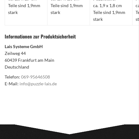
Teile sind 1,9mm
Teile sind 1,9mm
ca. 1,9 x 1,8 cm
c
stark
stark
Teile sind 1,9mm
T
stark
s
Informationen zur Produktsicherheit
Lais Systeme GmbH
Zeilweg 44
60439 Frankfurt am Main
Deutschland
Telefon:
069-95646508
E-Mail:
info@puzzle-lais.de